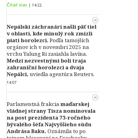
Čítať viac
|
14:22
Nepálski záchranári našli päť tiel
v oblasti, kde minulý rok zmizli
piati horolezci.
Podľa tamojších
orgánov ich v novembri 2025 na
vrchu Yalung Ri zasiahla lavína.
Medzi nezvestnými boli traja
zahraniční horolezci a dvaja
Nepálci,
uviedla agentúra Reuters.
14:07
Parlamentná frakcia
maďarskej
vládnej strany Tisza nominovala
na post prezidenta 73‑ročného
bývalého šéfa Najvyššieho súdu
Andrása Baku.
Oznámila to po
tajnom hlasovaní na Facebooku.