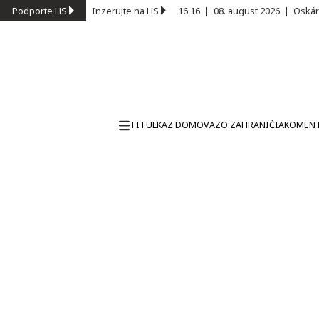
Podporte HS
Inzerujte na HS
16:16
|
08. august 2026
|
Oskár
TITULKA
Z DOMOVA
ZO ZAHRANIČIA
KOMEN