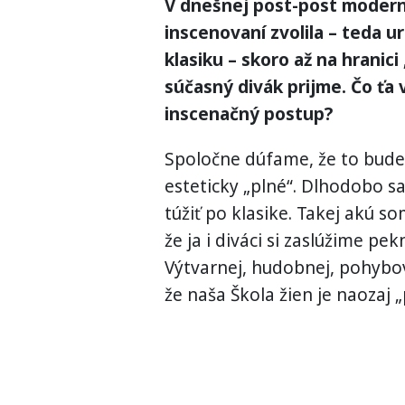
V dnešnej post-post modernej
inscenovaní zvolila – teda 
klasiku – skoro až na hranici
súčasný divák prijme. Čo ťa 
inscenačný postup?
Spoločne dúfame, že to bude 
esteticky „plné“. Dlhodobo 
túžiť po klasike. Takej akú 
že ja i diváci si zaslúžime pe
Výtvarnej, hudobnej, pohybove
že naša Škola žien je naozaj 