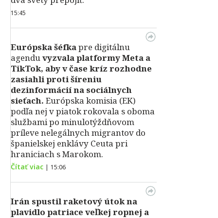
15:45
Európska šéfka
pre digitálnu
agendu
vyzvala platformy Meta a
TikTok, aby v čase kríz rozhodne
zasiahli proti šíreniu
dezinformácií na sociálnych
sieťach.
Európska komisia (EK)
podľa nej v piatok rokovala s oboma
službami po minulotýždňovom
príleve nelegálnych migrantov do
španielskej enklávy Ceuta pri
hraniciach s Marokom.
Čítať viac
|
15:06
Irán spustil raketový útok na
plavidlo patriace veľkej ropnej a