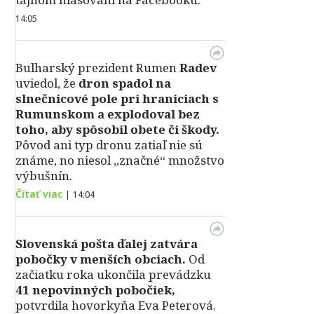
14:05
Bulharský prezident Rumen
Radev
uviedol, že
dron spadol na
slnečnicové pole pri hraniciach s
Rumunskom a explodoval bez
toho, aby spôsobil obete či škody.
Pôvod ani typ dronu zatiaľ nie sú
známe, no niesol „značné“ množstvo
výbušnín.
Čítať viac
|
14:04
Slovenská pošta ďalej zatvára
pobočky v menších obciach.
Od
začiatku roka ukončila prevádzku
41 nepovinných pobočiek,
potvrdila hovorkyňa Eva Peterová.