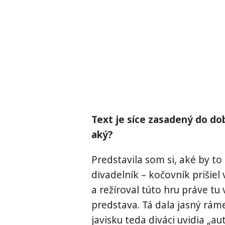
Text je síce zasadený do dob
aký?
Predstavila som si, aké by to
divadelník – kočovník prišiel
a režíroval túto hru práve tu
predstava. Tá dala jasný rám
javisku teda diváci uvidia „a