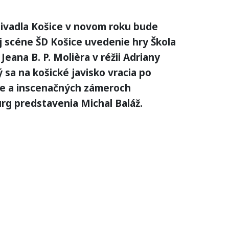
ivadla Košice v novom roku bude
ej scéne ŠD Košice uvedenie hry Škola
Jeana B. P. Molièra v réžii Adriany
ý sa na košické javisko vracia po
re a inscenačných zámeroch
urg predstavenia Michal Baláž.