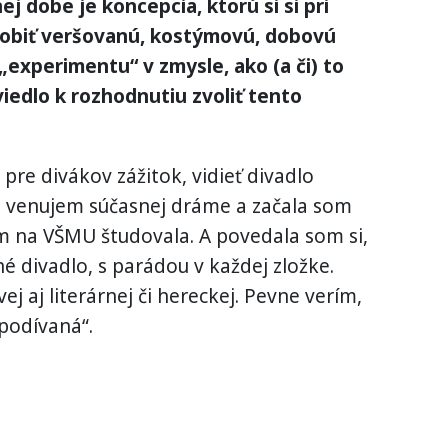
 dobe je koncepcia, ktorú si si pri
urobiť veršovanú, kostýmovú, dobovú
 „experimentu“ v zmysle, ako (a či) to
viedlo k rozhodnutiu zvoliť tento
pre divákov zážitok, vidieť divadlo
sa venujem súčasnej dráme a začala som
som na VŠMU študovala. A povedala som si,
kné divadlo, s parádou v každej zložke.
j aj literárnej či hereckej. Pevne verím,
„podívaná“.