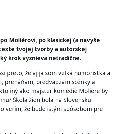
 po Molièrovi, po klasickej (a navyše
texte tvojej tvorby a autorskej
cký krok vyznieva netradične.
si preto, že aj ja som veľká humoristka a
m, preháňam, predvádzam scénky a
kto iný ako majster komédie Molière by
mu? Škola žien bola na Slovensku
to verím, že bude istým spôsobom pre