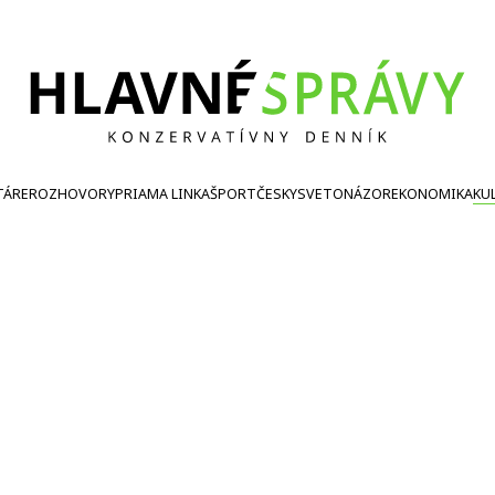
TÁRE
ROZHOVORY
PRIAMA LINKA
ŠPORT
ČESKY
SVETONÁZOR
EKONOMIKA
KU