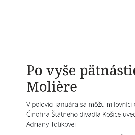
Po vyše pätnásti
Molière
V polovici januára sa môžu milovníci 
Činohra Štátneho divadla Košice uved
Adriany Totikovej