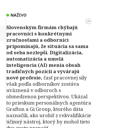
NAŽIVO
Slovenským firmám chýbajú
↻
pracovníci s konkrétnymi
zručnosťami a odborníci
pripomínajú, že situácia sa sama
od seba nezlepší.
Digitalizácia,
automatizácia a umelá
inteligencia (AI) menia obsah
tradičných pozícií a vyvárajú
nové profesie,
časť pracovnej sily
však podľa odborníkov zostáva
uväznená v odboroch s
obmedzenou perspektívou. Ukázal
to prieskum personálnych agentúra
Grafton a Gi Group, ktorého dáta
naznačili, ako urobiť z rekvalifikácie
účinný nástroj, ktorý by mohol tieto
dva svety prepojiť.