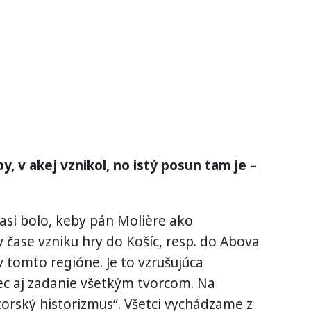
y, v akej vznikol, no istý posun tam je –
 asi bolo, keby pán Molière ako
 v čase vzniku hry do Košíc, resp. do Abova
 v tomto regióne. Je to vzrušujúca
ec aj zadanie všetkým tvorcom. Na
utorský historizmus“. Všetci vychádzame z