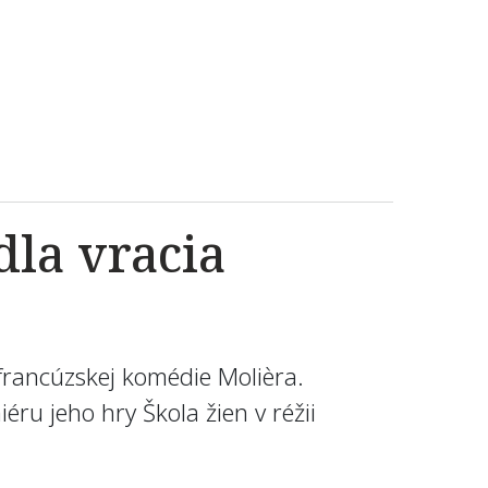
dla vracia
 francúzskej komédie Molièra.
ru jeho hry Škola žien v réžii