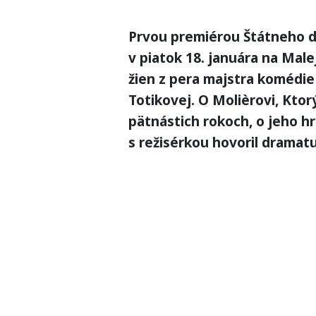
Prvou premiérou Štátneho d
v piatok 18. januára na Mal
žien z pera majstra komédie 
Totikovej. O Molièrovi, Ktor
pätnástich rokoch, o jeho h
s režisérkou hovoril dramat