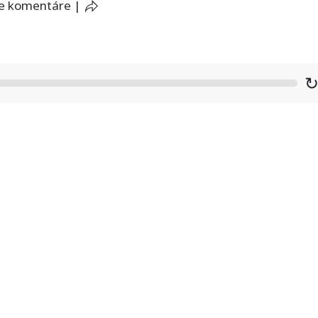
e komentáre
|