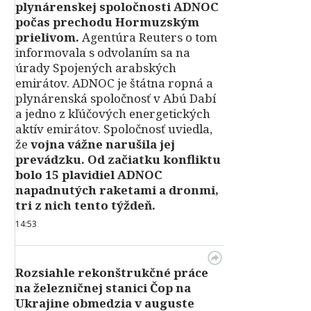
plynárenskej spoločnosti ADNOC
počas prechodu Hormuzským
prielivom.
Agentúra Reuters o tom
informovala s odvolaním sa na
úrady Spojených arabských
emirátov. ADNOC je štátna ropná a
plynárenská spoločnosť v Abú Dabí
a jedno z kľúčových energetických
aktív emirátov. Spoločnosť uviedla,
že
vojna vážne narušila jej
prevádzku. Od začiatku konfliktu
bolo 15 plavidiel ADNOC
napadnutých raketami a dronmi,
tri z nich tento týždeň.
14:53
Rozsiahle rekonštrukčné práce
na železničnej stanici Čop na
Ukrajine obmedzia v auguste