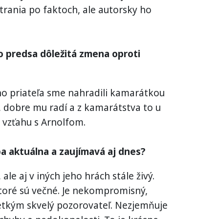
rania po faktoch, ale autorsky ho
o predsa dôležitá zmena oproti
ho priateľa sme nahradili kamarátkou
, dobre mu radí a z kamarátstva to u
o vzťahu s Arnolfom.
ba aktuálna a zaujímavá aj dnes?
 ale aj v iných jeho hrách stále živý.
toré sú večné. Je nekompromisný,
etkým skvelý pozorovateľ. Nezjemňuje