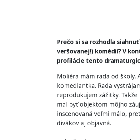
Prečo si sa rozhodla siahnuť
veršovanej!) komédii? V kon
profilácie tento dramaturgi
Molièra mám rada od školy. A
komediantka. Rada vystrája
reprodukujem zážitky. Takže 
mal byť objektom môjho záuj
inscenovaná veľmi málo, pre
divákov aj objavná.