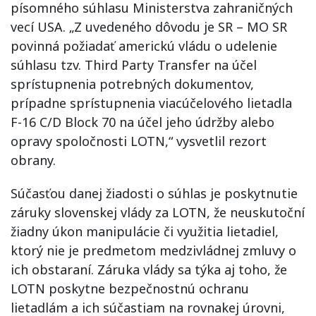
písomného súhlasu Ministerstva zahraničných
vecí USA. „Z uvedeného dôvodu je SR – MO SR
povinná požiadať americkú vládu o udelenie
súhlasu tzv. Third Party Transfer na účel
sprístupnenia potrebných dokumentov,
prípadne sprístupnenia viacúčelového lietadla
F-16 C/D Block 70 na účel jeho údržby alebo
opravy spoločnosti LOTN,“ vysvetlil rezort
obrany.
Súčasťou danej žiadosti o súhlas je poskytnutie
záruky slovenskej vlády za LOTN, že neuskutoční
žiadny úkon manipulácie či využitia lietadiel,
ktorý nie je predmetom medzivládnej zmluvy o
ich obstaraní. Záruka vlády sa týka aj toho, že
LOTN poskytne bezpečnostnú ochranu
lietadlám a ich súčastiam na rovnakej úrovni,