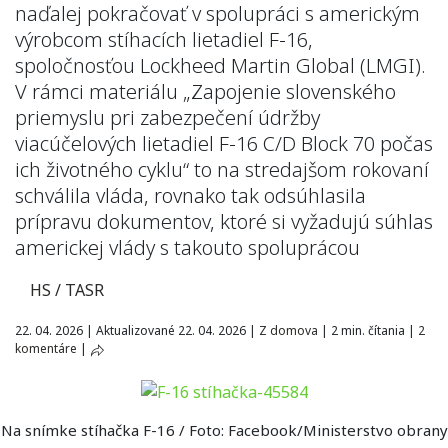
naďalej pokračovať v spolupráci s americkým
výrobcom stíhacích lietadiel F-16,
spoločnosťou Lockheed Martin Global (LMGI).
V rámci materiálu „Zapojenie slovenského
priemyslu pri zabezpečení údržby
viacúčelových lietadiel F-16 C/D Block 70 počas
ich životného cyklu“ to na stredajšom rokovaní
schválila vláda, rovnako tak odsúhlasila
prípravu dokumentov, ktoré si vyžadujú súhlas
americkej vlády s takouto spoluprácou
HS / TASR
22. 04. 2026
|
Aktualizované 22. 04. 2026
|
Z domova
|
2 min. čítania
|
2
komentáre
|
Na snímke stíhačka F-16 / Foto: Facebook/Ministerstvo obrany