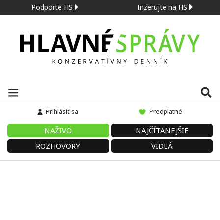
Podporte HS
Inzerujte na HS
Prihlásiť sa
Predplatné
NAŽIVO
NAJČÍTANEJŠIE
ROZHOVORY
VIDEÁ