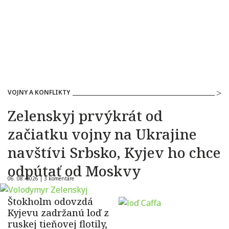
VOJNY A KONFLIKTY
Zelenskyj prvýkrát od
začiatku vojny na Ukrajine
navštívi Srbsko, Kyjev ho chce
odpútať od Moskvy
06. 08. 2026 |
3 komentáre
Štokholm odovzdá
Kyjevu zadržanú loď z
ruskej tieňovej flotily,