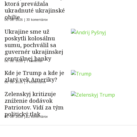
ktorá prevážala
ukradnuté ukrajinské
obilie
06. 08. 2026 |
30 komentárov
Ukrajine sme už
poskytli kolosálnu
sumu, pochválil sa
guvernér ukrajinskej
centrálnej banky
06. 08. 2026 |
1 komentár
Kde je Trump a kde je
zlatý vek Ameriky?
06. 08. 2026 |
5 komentárov
Zelenskyj kritizuje
zníženie dodávok
Patriotov. Vidí za tým
politický tlak
05. 08. 2026 |
22 komentárov