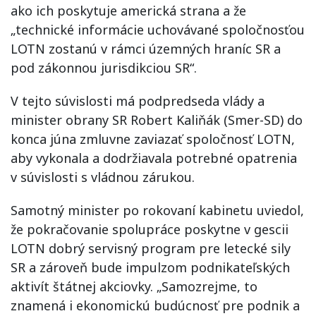
ako ich poskytuje americká strana a že
„technické informácie uchovávané spoločnosťou
LOTN zostanú v rámci územných hraníc SR a
pod zákonnou jurisdikciou SR“.
V tejto súvislosti má podpredseda vlády a
minister obrany SR Robert Kaliňák (Smer-SD) do
konca júna zmluvne zaviazať spoločnosť LOTN,
aby vykonala a dodržiavala potrebné opatrenia
v súvislosti s vládnou zárukou.
Samotný minister po rokovaní kabinetu uviedol,
že pokračovanie spolupráce poskytne v gescii
LOTN dobrý servisný program pre letecké sily
SR a zároveň bude impulzom podnikateľských
aktivít štátnej akciovky. „Samozrejme, to
znamená i ekonomickú budúcnosť pre podnik a