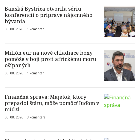
Banská Bystrica otvorila sériu
konferencií o príprave nájomného
bývania
06. 08. 2026 |
1 komentár
Milión eur na nové chladiace boxy
pomôže v boji proti africkému moru
ošípaných
06. 08. 2026 |
1 komentár
Finančná správa: Majetok, ktorý
prepadol štátu, môže pomôcť ľuďom v
núdzi
06. 08. 2026 |
3 komentáre