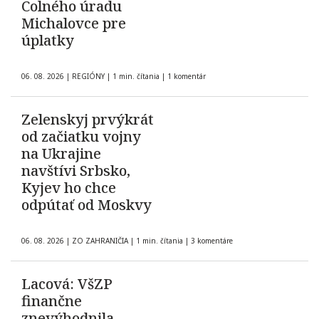
Colného úradu
Michalovce pre
úplatky
06. 08. 2026
|
REGIÓNY
|
1 min. čítania
|
1 komentár
Zelenskyj prvýkrát
od začiatku vojny
na Ukrajine
navštívi Srbsko,
Kyjev ho chce
odpútať od Moskvy
06. 08. 2026
|
ZO ZAHRANIČIA
|
1 min. čítania
|
3 komentáre
Lacová: VšZP
finančne
znevýhodnila