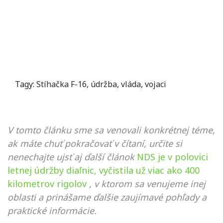
Tagy:
Stíhačka F-16
,
údržba
,
vláda
,
vojaci
V tomto článku sme sa venovali konkrétnej téme,
ak máte chuť pokračovať v čítaní, určite si
nenechajte ujsť aj ďalší článok
NDS je v polovici
letnej údržby diaľnic, vyčistila už viac ako 400
kilometrov rigolov
, v ktorom sa venujeme inej
oblasti a prinášame ďalšie zaujímavé pohľady a
praktické informácie.