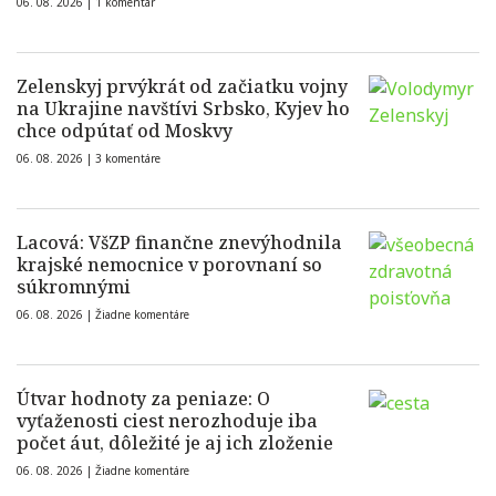
06. 08. 2026 |
1 komentár
Zelenskyj prvýkrát od začiatku vojny
na Ukrajine navštívi Srbsko, Kyjev ho
chce odpútať od Moskvy
06. 08. 2026 |
3 komentáre
Lacová: VšZP finančne znevýhodnila
krajské nemocnice v porovnaní so
súkromnými
06. 08. 2026 |
Žiadne komentáre
Útvar hodnoty za peniaze: O
vyťaženosti ciest nerozhoduje iba
počet áut, dôležité je aj ich zloženie
06. 08. 2026 |
Žiadne komentáre