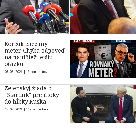
Korčok chce iný
meter. Chýba odpoveď
na najdôležitejšiu
otázku
06. 08. 2026 |
19 komentárov
Zelenskyj žiada o
“Starlink” pre útoky
do hĺbky Ruska
05. 08. 2026 |
109 komentárov