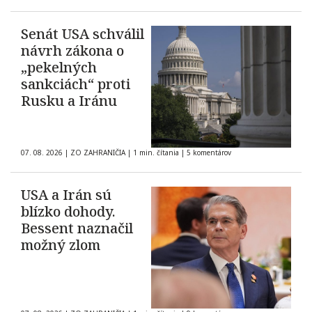
Senát USA schválil
návrh zákona o
„pekelných
sankciách“ proti
Rusku a Iránu
07. 08. 2026
|
ZO ZAHRANIČIA
|
1 min. čítania
|
5 komentárov
USA a Irán sú
blízko dohody.
Bessent naznačil
možný zlom