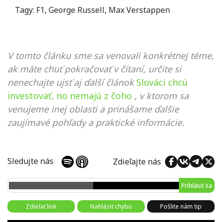
Tagy:
F1
,
George Russell
,
Max Verstappen
V tomto článku sme sa venovali konkrétnej téme,
ak máte chuť pokračovať v čítaní, určite si
nenechajte ujsť aj ďalší článok
Slováci chcú
investovať, no nemajú z čoho
, v ktorom sa
venujeme inej oblasti a prinášame ďalšie
zaujímavé pohľady a praktické informácie.
Sledujte nás
Zdieľajte nás
Prihlásiť sa
Zdieľať link
Nahlásiť chybu
Pošlite nám tip