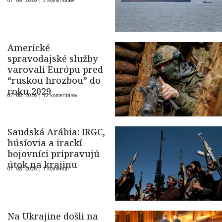
07. 08. 2026 |
5 komentárov
Americké
spravodajské služby
varovali Európu pred
“ruskou hrozbou” do
roku 2029
07. 08. 2026 |
12 komentárov
Saudská Arábia: IRGC,
húsíovia a irackí
bojovníci pripravujú
útok na krajinu
07. 08. 2026 |
1 komentár
Na Ukrajine došli na