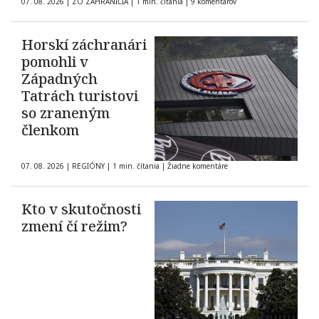
07. 08. 2026
|
ZO ZAHRANIČIA
|
1 min. čítania
|
9 komentárov
Horskí záchranári
pomohli v
Západných
Tatrách turistovi
so zraneným
členkom
07. 08. 2026
|
REGIÓNY
|
1 min. čítania
|
Žiadne komentáre
Kto v skutočnosti
zmení čí režim?