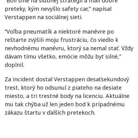
“Boli sme na sľubnej stratégii a mali dobré
preteky, kým nevyšlo safety car,” napísal
Verstappen na sociálnej sieti.
“Voľba pneumatík a niektoré manévre po
reštarte zvýšili moju frustráciu, čo viedlo k
nevhodnému manévru, ktorý sa nemal stať. Vždy
dávam tímu všetko, emócie môžu byť silné,”
doplnil.
Za incident dostal Verstappen desaťsekundový
trest, ktorý ho odsunul z piateho na desiate
miesto, a tri trestné body na licenciu. Aktuálne
mu tak chýba už len jeden bod k prípadnému
zákazu štartu v ďalších pretekoch.