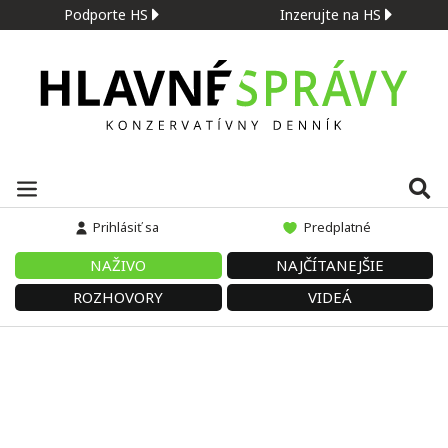
Podporte HS
Inzerujte na HS
Prihlásiť sa
Predplatné
NAŽIVO
NAJČÍTANEJŠIE
ROZHOVORY
VIDEÁ