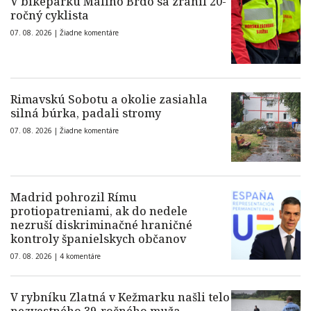
V bikeparku Malinô Brdo sa zranil 20-
ročný cyklista
07. 08. 2026 |
Žiadne komentáre
Rimavskú Sobotu a okolie zasiahla
silná búrka, padali stromy
07. 08. 2026 |
Žiadne komentáre
Madrid pohrozil Rímu
protiopatreniami, ak do nedele
nezruší diskriminačné hraničné
kontroly španielskych občanov
07. 08. 2026 |
4 komentáre
V rybníku Zlatná v Kežmarku našli telo