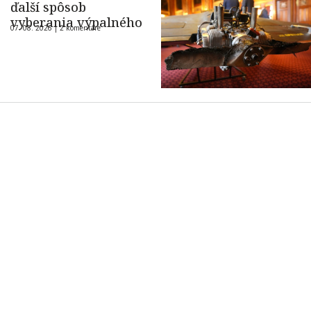
ďalší spôsob
vyberania výpalného
07. 08. 2026 |
2 komentáre