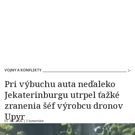
VOJNY A KONFLIKTY
Pri výbuchu auta neďaleko
Jekaterinburgu utrpel ťažké
zranenia šéf výrobcu dronov
Upyr
05. 08. 2026 |
3 komentáre