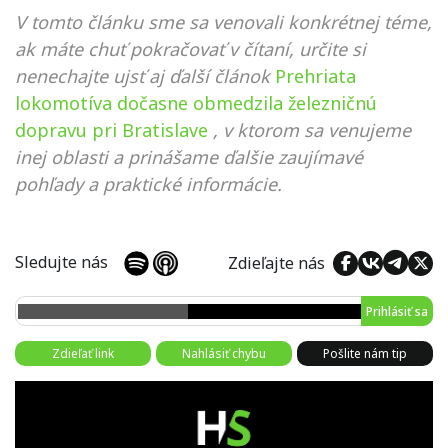
V tomto článku sme sa venovali konkrétnej téme,
ak máte chuť pokračovať v čítaní, určite si
nenechajte ujsť aj ďalší článok
Prehriata
lokomotíva dočasne obmedzila železničnú
dopravu pri Bratislave
, v ktorom sa venujeme
inej oblasti a prinášame ďalšie zaujímavé
pohľady a praktické informácie.
Sledujte nás
Zdieľajte nás
Prihlásiť sa
Zdieľať link
Nahlásiť chybu
Pošlite nám tip