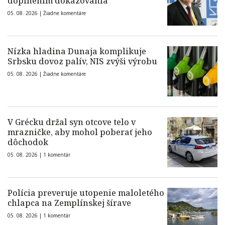
doplnením dokazovania
05. 08. 2026 |
Žiadne komentáre
Nízka hladina Dunaja komplikuje
Srbsku dovoz palív, NIS zvýši výrobu
05. 08. 2026 |
Žiadne komentáre
V Grécku držal syn otcove telo v
mrazničke, aby mohol poberať jeho
dôchodok
05. 08. 2026 |
1 komentár
Polícia preveruje utopenie maloletého
chlapca na Zemplínskej šírave
05. 08. 2026 |
1 komentár