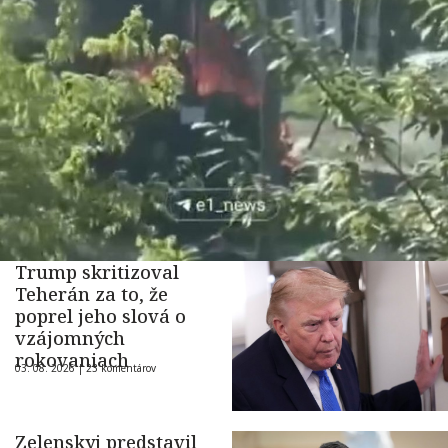
Trump skritizoval
Teherán za to, že
poprel jeho slová o
vzájomných
rokovaniach
03. 08. 2026 |
23 komentárov
Zelenskyj predstavil