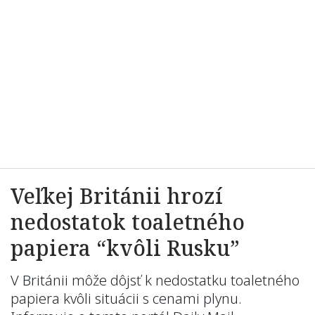
Veľkej Británii hrozí
nedostatok toaletného
papiera “kvôli Rusku”
V Británii môže dôjsť k nedostatku toaletného
papiera kvôli situácii s cenami plynu.