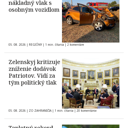
nákladný vlak s
osobným vozidlom
05. 08. 2026
|
REGIÓNY
|
1 min. čítania
|
2 komentáre
Zelenskyj kritizuje
zníženie dodávok
Patriotov. Vidí za
tým politický tlak
05. 08. 2026
|
ZO ZAHRANIČIA
|
1 min. čítania
|
20 komentárov
Teplotný rekord