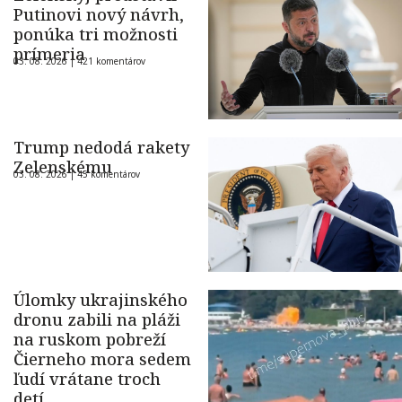
Putinovi nový návrh,
ponúka tri možnosti
prímeria
03. 08. 2026 |
421 komentárov
Trump nedodá rakety
Zelenskému
03. 08. 2026 |
45 komentárov
Úlomky ukrajinského
dronu zabili na pláži
na ruskom pobreží
Čierneho mora sedem
ľudí vrátane troch
detí