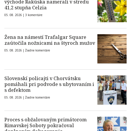
východe Rakúska namerali v stredu
41,2 stupňa Celzia
05. 08. 2026 |
3 komentáre
Žena na námestí Trafalgar Square
zaútočila nožnicami na štyroch mužov
05. 08. 2026 |
Žiadne komentáre
Slovenskí policajti v Chorvátsku
pomáhali pri podvode s ubytovaním i
s defektom
05. 08. 2026 |
Žiadne komentáre
Proces s obžalovaným primátorom
Rimavskej Soboty pokračoval