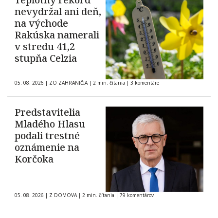
nevydržal ani deň,
na východe
Rakúska namerali
v stredu 41,2
stupňa Celzia
05. 08. 2026
|
ZO ZAHRANIČIA
|
2 min. čítania
|
3 komentáre
Predstavitelia
Mladého Hlasu
podali trestné
oznámenie na
Korčoka
05. 08. 2026
|
Z DOMOVA
|
2 min. čítania
|
79 komentárov