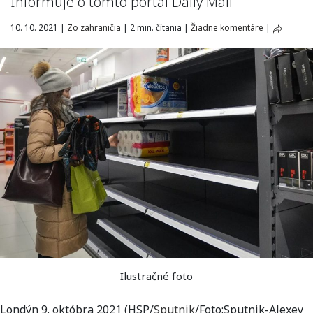
Informuje o tomto portál Daily Mail
10. 10. 2021
|
Zo zahraničia
|
2 min. čítania
|
Žiadne komentáre
|
Ilustračné foto
Londýn 9. októbra 2021 (HSP/
Sputnik
/Foto:Sputnik-Alexey