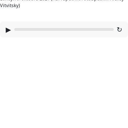
Vitvitsky)
▶
↻