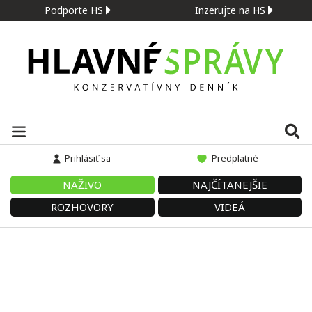
Podporte HS
Inzerujte na HS
Prihlásiť sa
Predplatné
NAŽIVO
NAJČÍTANEJŠIE
ROZHOVORY
VIDEÁ