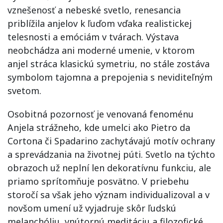
vznešenosť a nebeské svetlo, renesancia
priblížila anjelov k ľuďom vďaka realistickej
telesnosti a emóciám v tvárach. Výstava
neobchádza ani moderné umenie, v ktorom
anjel stráca klasickú symetriu, no stále zostáva
symbolom tajomna a prepojenia s neviditeľným
svetom.
Osobitná pozornosť je venovaná fenoménu
Anjela strážneho, kde umelci ako Pietro da
Cortona či Spadarino zachytávajú motív ochrany
a sprevádzania na životnej púti. Svetlo na týchto
obrazoch už neplní len dekoratívnu funkciu, ale
priamo sprítomňuje posvätno. V priebehu
storočí sa však jeho význam individualizoval a v
novšom umení už vyjadruje skôr ľudskú
melanchóliu, vnútornú meditáciu a filozofické