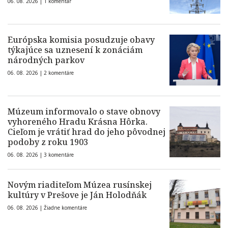
06. 08. 2026 |
1 komentár
Európska komisia posudzuje obavy
týkajúce sa uznesení k zonáciám
národných parkov
06. 08. 2026 |
2 komentáre
Múzeum informovalo o stave obnovy
vyhoreného Hradu Krásna Hôrka.
Cieľom je vrátiť hrad do jeho pôvodnej
podoby z roku 1903
06. 08. 2026 |
3 komentáre
Novým riaditeľom Múzea rusínskej
kultúry v Prešove je Ján Holodňák
06. 08. 2026 |
Žiadne komentáre