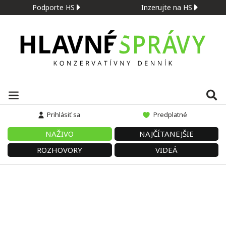
Podporte HS
Inzerujte na HS
Prihlásiť sa
Predplatné
NAŽIVO
NAJČÍTANEJŠIE
ROZHOVORY
VIDEÁ