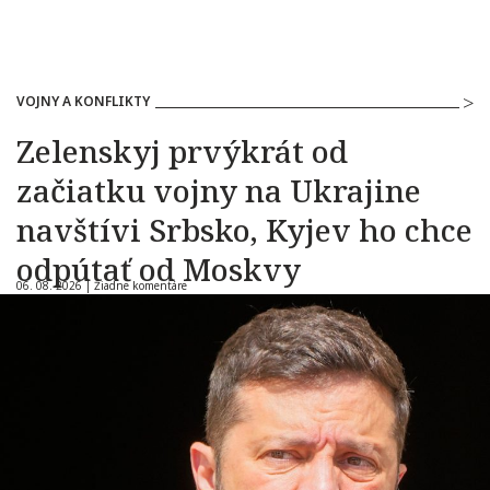
VOJNY A KONFLIKTY
Zelenskyj prvýkrát od
začiatku vojny na Ukrajine
navštívi Srbsko, Kyjev ho chce
odpútať od Moskvy
06. 08. 2026 |
Žiadne komentáre