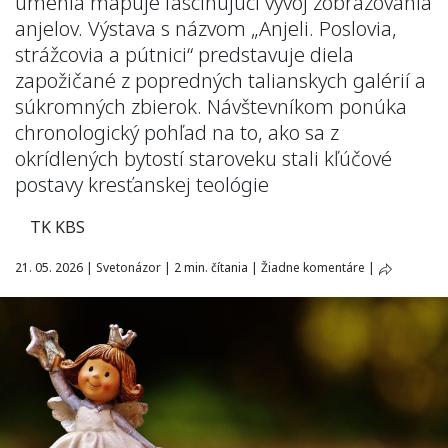
umenia mapuje fascinujúci vývoj zobrazovania
anjelov. Výstava s názvom „Anjeli. Poslovia,
strážcovia a pútnici“ predstavuje diela
zapožičané z popredných talianskych galérií a
súkromných zbierok. Návštevníkom ponúka
chronologický pohľad na to, ako sa z
okrídlených bytostí staroveku stali kľúčové
postavy kresťanskej teológie
TK KBS
21. 05. 2026
|
Svetonázor
|
2 min. čítania
|
Žiadne komentáre
|