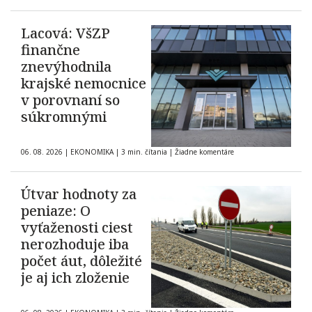
Lacová: VšZP
finančne
znevýhodnila
krajské nemocnice
v porovnaní so
súkromnými
06. 08. 2026
|
EKONOMIKA
|
3 min. čítania
|
Žiadne komentáre
Útvar hodnoty za
peniaze: O
vyťaženosti ciest
nerozhoduje iba
počet áut, dôležité
je aj ich zloženie