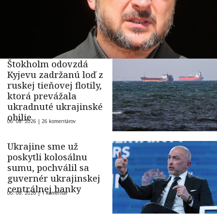
Štokholm odovzdá
Kyjevu zadržanú loď z
ruskej tieňovej flotily,
ktorá prevážala
ukradnuté ukrajinské
obilie
06. 08. 2026 |
26 komentárov
Ukrajine sme už
poskytli kolosálnu
sumu, pochválil sa
guvernér ukrajinskej
centrálnej banky
06. 08. 2026 |
1 komentár