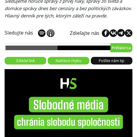
Sledujeme horúce správy z prvej ruky, správy zo sveta a
domáce správy dnes bez cenzúry a bez politických záväzkov.
Hlavný denník pre tých, ktorým záleží na pravde.
Sledujte nás
Zdieľajte nás
Prihlásiť sa
Zdieľať link
Nahlásiť chybu
Pošlite nám tip