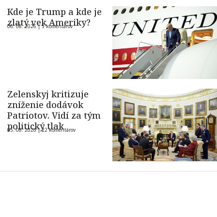
Kde je Trump a kde je
zlatý vek Ameriky?
06. 08. 2026 |
5 komentárov
Zelenskyj kritizuje
zníženie dodávok
Patriotov. Vidí za tým
politický tlak
05. 08. 2026 |
22 komentárov