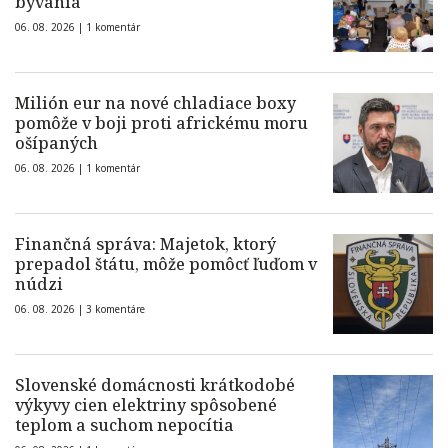
bývania
06. 08. 2026 |
1 komentár
Milión eur na nové chladiace boxy
pomôže v boji proti africkému moru
ošípaných
06. 08. 2026 |
1 komentár
Finančná správa: Majetok, ktorý
prepadol štátu, môže pomôcť ľuďom v
núdzi
06. 08. 2026 |
3 komentáre
Slovenské domácnosti krátkodobé
výkyvy cien elektriny spôsobené
teplom a suchom nepocítia