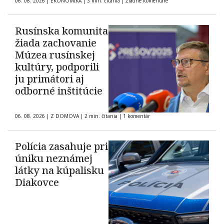
06. 08. 2026
|
EKONOMIKA
|
3 min. čítania
|
Žiadne komentáre
Rusínska komunita
žiada zachovanie
Múzea rusínskej
kultúry, podporili
ju primátori aj
odborné inštitúcie
06. 08. 2026
|
Z DOMOVA
|
2 min. čítania
|
1 komentár
Polícia zasahuje pri
úniku neznámej
látky na kúpalisku
Diakovce