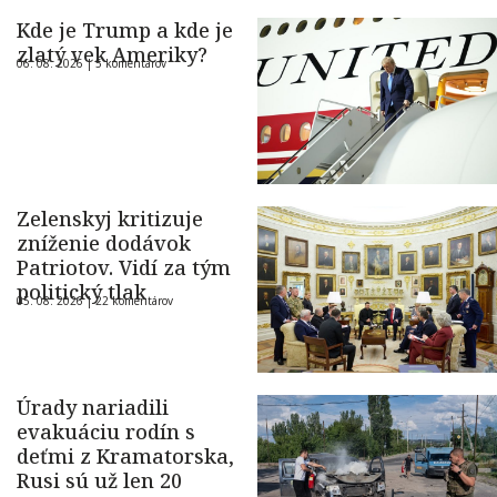
Kde je Trump a kde je
zlatý vek Ameriky?
06. 08. 2026 |
5 komentárov
Zelenskyj kritizuje
zníženie dodávok
Patriotov. Vidí za tým
politický tlak
05. 08. 2026 |
22 komentárov
Úrady nariadili
evakuáciu rodín s
deťmi z Kramatorska,
Rusi sú už len 20