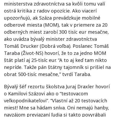
ministerstva zdravotníctva sa kvôli tomu valí
ostrá kritika z radov opozície. Ako viacerí
upozorňujú, ak Száza prevádzkuje mobilné
odberové miesta (MOM), tak v priemere za 20
odberných miest zarobí 300 tisíc eur mesačne,
ako uvádza bývalý minister zdravotníctva
Tomáš Drucker (Dobrá voľba). Poslanec Tomáš
Taraba (Život-NS) hovorí, že to za jedno MOM
štát platí aj 25-tisíc eur. “A to aj keď tam nikto
nepríde. Takže pán štátny tajomník si prišiel na
obrat 500-tisíc mesačne,” tvrdí Taraba.
Bývalý šéf rezortu školstva Juraj Draxler hovorí
o Kamilovi Százovi ako o “testovacom
veľkopodnikateľovi”. “Vlastní až 20 testovacích
miest! Mne sa hádam sníva. Oni nemajú hanby,
navzájom previazaní ľudia si takto povyrábali