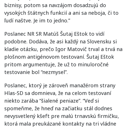
biznisy, potom sa navzájom dosadzujú do
vysokých štátnych funkcií a ani sa neboja, či to
ľudí naštve. Je im to jedno.”
Poslanec NR SR Matúš Šutaj Eštok to vidí
podobne. Dodáva, že asi každý na Slovensku si
kladie otázku, prečo Igor Matovič trval a trvá na
plošnom antigénovom testovaní. Šutaj Eštok
pritom argumentuje, že už to minuloročné
testovanie bol “nezmysel”.
Poslanec, ktorý je zároveň manažérom strany
Hlas-SD sa domnieva, že na celom testovaní
niekto zarába “šialené peniaze”. “Veď si
spomeňme, že hneď na začiatku stál dodnes
nevysvetlený kšeft pre malú trnavskú firmičku,
ktorá mala preukázané kontakty na tri vládne