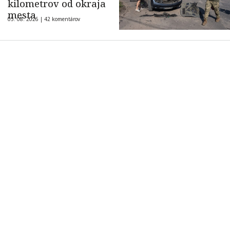
kilometrov od okraja
mesta
05. 08. 2026 |
42 komentárov