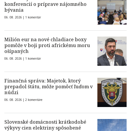
konferencií o príprave nájomného
bývania
06. 08. 2026 |
1 komentár
Milión eur na nové chladiace boxy
pomôže v boji proti africkému moru
ošípaných
06. 08. 2026 |
1 komentár
Finančná správa: Majetok, ktorý
prepadol štátu, môže pomôcť ľuďom v
núdzi
06. 08. 2026 |
2 komentáre
Slovenské domácnosti krátkodobé
výkyvy cien elektriny spôsobené