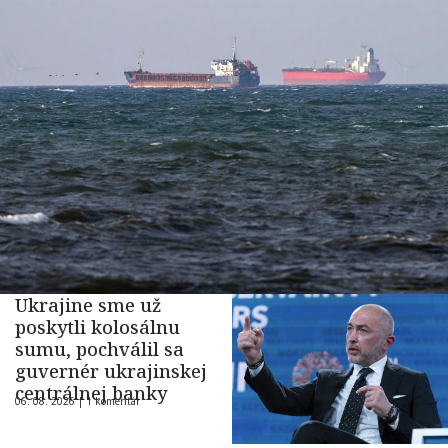
Ukrajine sme už
poskytli kolosálnu
sumu, pochválil sa
guvernér ukrajinskej
centrálnej banky
06. 08. 2026 |
1 komentár