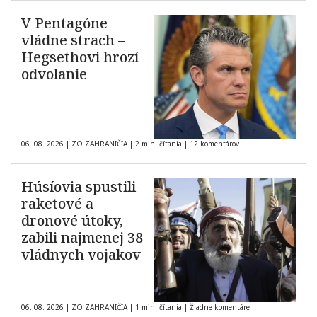
V Pentagóne
vládne strach –
Hegsethovi hrozí
odvolanie
06. 08. 2026
|
ZO ZAHRANIČIA
|
2 min. čítania
|
12 komentárov
Húsíovia spustili
raketové a
dronové útoky,
zabili najmenej 38
vládnych vojakov
06. 08. 2026
|
ZO ZAHRANIČIA
|
1 min. čítania
|
Žiadne komentáre