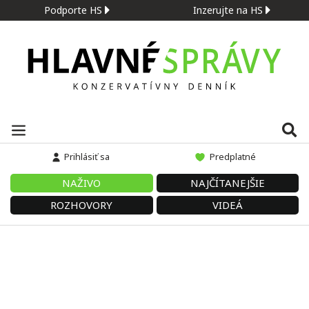
Podporte HS
Inzerujte na HS
Prihlásiť sa
Predplatné
NAŽIVO
NAJČÍTANEJŠIE
ROZHOVORY
VIDEÁ