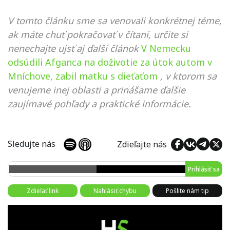
V tomto článku sme sa venovali konkrétnej téme,
ak máte chuť pokračovať v čítaní, určite si
nenechajte ujsť aj ďalší článok
V Nemecku
odsúdili Afganca na doživotie za útok autom v
Mníchove, zabil matku s dieťaťom
, v ktorom sa
venujeme inej oblasti a prinášame ďalšie
zaujímavé pohľady a praktické informácie.
Sledujte nás
Zdieľajte nás
Prihlásiť sa
Zdieľať link
Nahlásiť chybu
Pošlite nám tip