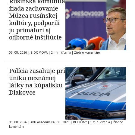
Rusínska komunita
žiada zachovanie
Múzea rusínskej
kultúry, podporili
ju primátori aj
odborné inštitúcie
06. 08. 2026
|
Z DOMOVA
|
2 min. čítania
|
Žiadne komentáre
Polícia zasahuje pri
úniku neznámej
látky na kúpalisku
Diakovce
06. 08. 2026
|
Aktualizované 06. 08. 2026
|
REGIÓNY
|
1 min. čítania
|
Žiadne
komentáre