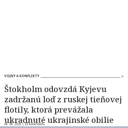
VOJNY A KONFLIKTY
Štokholm odovzdá Kyjevu
zadržanú loď z ruskej tieňovej
flotily, ktorá prevážala
ukradnuté ukrajinské obilie
06. 08. 2026 |
24 komentárov