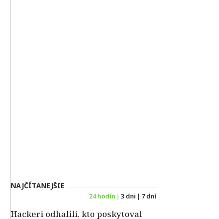
NAJČÍTANEJŠIE
24 hodín
|
3 dni
|
7 dní