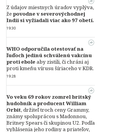
Z údajov miestnych úradov vyplýva,
že
povodne v severovýchodnej
Indii si vyžiadali viac ako 97 obetí.
19:30
WHO odporučila otestovať na
ľuďoch jedinú schválenú vakcínu
proti ebole
aby zistili, či chráni aj
proti kmeňu vírusu šíriaceho v KDR.
19:28
Vo veku 69 rokov zomrel britský
hudobník a producent William
Orbit
, držiteľ troch ceny Grammy,
známy spoluprácou s Madonnou,
Britney Spears či skupinou U2. Podľa
vyhlásenia jeho rodiny a priateľov,