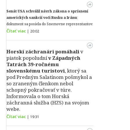
Senát USA schválil návrh zákona o sprísnení
amerických sankcií voči Rusku a Iránu
;
dokument sa posiela do Snemovne reprezentantov.
Čítať viac
|
20:02
Horskí záchranári pomáhali
v
piatok popoludní
v Západných
Tatrách 39-ročnému
slovenskému turistovi
, ktorý sa
pod Predným Salatínom pošmykol a
so zraneným členkom nebol
schopný pokračovať v túre.
Informovala o tom Horská
záchranná služba (HZS) na svojom
webe.
Čítať viac
|
19:31