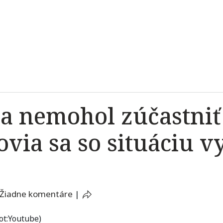
a nemohol zúčastniť
via sa so situáciu v
Žiadne komentáre
|
ot:Youtube)