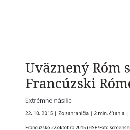
Uväznený Róm s
Francúzski Rómo
Extrémne násilie
22. 10. 2015
|
Zo zahraničia
|
2 min. čítania
|
Francúzsko 22.októbra 2015 (HSP/Foto screensh