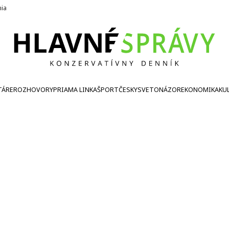
nia
TÁRE
ROZHOVORY
PRIAMA LINKA
ŠPORT
ČESKY
SVETONÁZOR
EKONOMIKA
KU