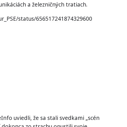
nikáciách a železničných tratiach.
eur_PSE/status/656517241874329600
Info uviedli, že sa stali svedkami „scén
 dokonca zo strachu opustili svoje