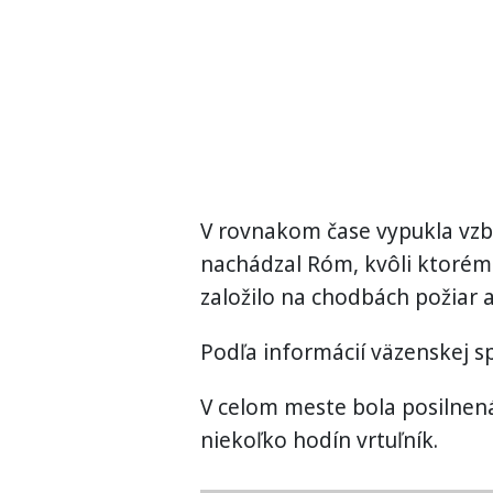
V rovnakom čase vypukla vzbu
nachádzal Róm, kvôli ktorému
založilo na chodbách požiar a
Podľa informácií väzenskej sp
V celom meste bola posilnená
niekoľko hodín vrtuľník.