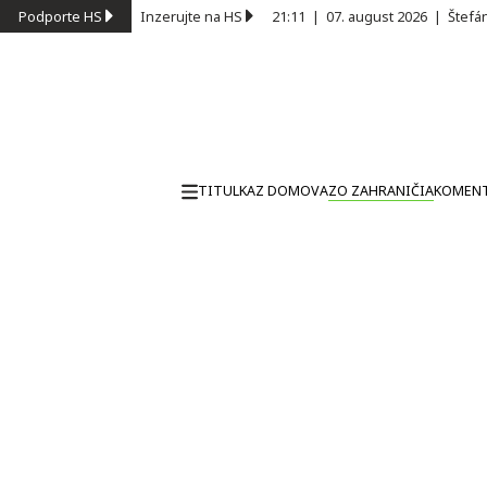
Podporte HS
Inzerujte na HS
21:11
|
07. august 2026
|
Štefá
TITULKA
Z DOMOVA
ZO ZAHRANIČIA
KOMEN