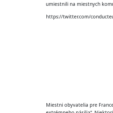
umiestnili na miestnych komu
https://twitter.com/conduct
Miestni obyvatelia pre France
extrémneho násilia“. Niektorí