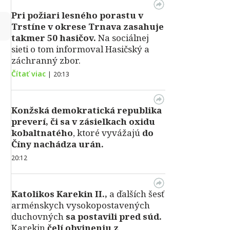
Pri požiari lesného porastu v
↻
Trstíne v okrese Trnava zasahuje
takmer 50 hasičov.
Na sociálnej
sieti o tom informoval Hasičský a
záchranný zbor.
Čítať viac
|
20:13
Konžská demokratická republika
preverí, či sa v zásielkach oxidu
kobaltnatého
, ktoré vyvážajú
do
Číny nachádza urán.
20:12
Katolikos Karekin II.,
a ďalších šesť
arménskych vysokopostavených
duchovných
sa postavili pred súd.
Karekin
čelí obvineniu z