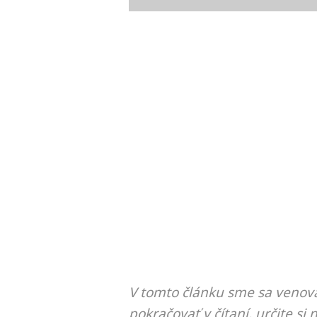
V tomto článku sme sa venova
pokračovať v čítaní, určite si 