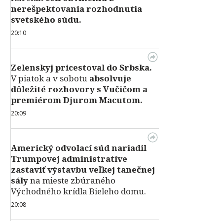
nerešpektovania rozhodnutia
svetského súdu.
20:10
Zelenskyj pricestoval do Srbska.
V piatok a v sobotu
absolvuje
dôležité rozhovory s Vučičom a
premiérom Djurom Macutom.
20:09
Americký odvolací súd nariadil
Trumpovej administratíve
zastaviť výstavbu veľkej tanečnej
sály
na mieste zbúraného
Východného krídla Bieleho domu.
20:08