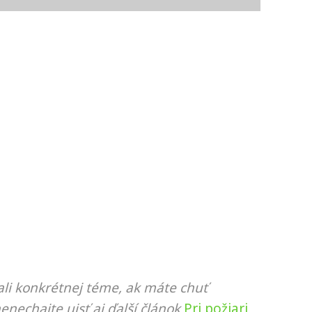
li konkrétnej téme, ak máte chuť
nenechajte ujsť aj ďalší článok
Pri požiari