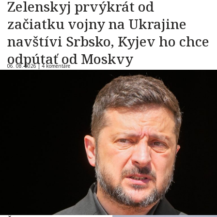
Zelenskyj prvýkrát od
začiatku vojny na Ukrajine
navštívi Srbsko, Kyjev ho chce
odpútať od Moskvy
06. 08. 2026 |
4 komentáre