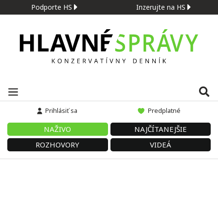
Podporte HS
Inzerujte na HS
Prihlásiť sa
Predplatné
NAŽIVO
NAJČÍTANEJŠIE
ROZHOVORY
VIDEÁ