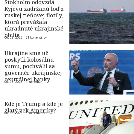
Štokholm odovzdá
Kyjevu zadržanú loď z
ruskej tieňovej flotily,
ktorá prevážala
ukradnuté ukrajinské
obilie
06. 08. 2026 |
31 komentárov
Ukrajine sme už
poskytli kolosálnu
sumu, pochválil sa
guvernér ukrajinskej
centrálnej banky
06. 08. 2026 |
1 komentár
Kde je Trump a kde je
zlatý vek Ameriky?
06. 08. 2026 |
5 komentárov