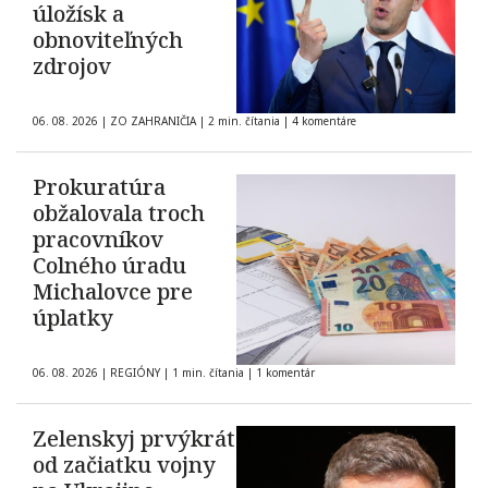
úložísk a
obnoviteľných
zdrojov
06. 08. 2026
|
ZO ZAHRANIČIA
|
2 min. čítania
|
4 komentáre
Prokuratúra
obžalovala troch
pracovníkov
Colného úradu
Michalovce pre
úplatky
06. 08. 2026
|
REGIÓNY
|
1 min. čítania
|
1 komentár
Zelenskyj prvýkrát
od začiatku vojny