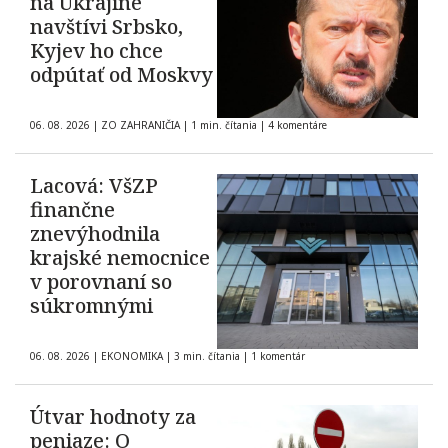
na Ukrajine
navštívi Srbsko,
Kyjev ho chce
odpútať od Moskvy
06. 08. 2026
|
ZO ZAHRANIČIA
|
1 min. čítania
|
4 komentáre
Lacová: VšZP
finančne
znevýhodnila
krajské nemocnice
v porovnaní so
súkromnými
06. 08. 2026
|
EKONOMIKA
|
3 min. čítania
|
1 komentár
Útvar hodnoty za
peniaze: O