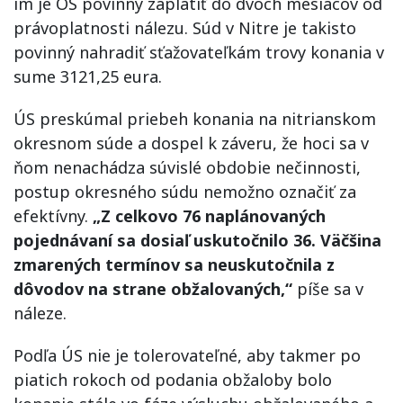
im je OS povinný zaplatiť do dvoch mesiacov od
právoplatnosti nálezu. Súd v Nitre je takisto
povinný nahradiť sťažovateľkám trovy konania v
sume 3121,25 eura.
ÚS preskúmal priebeh konania na nitrianskom
okresnom súde a dospel k záveru, že hoci sa v
ňom nenachádza súvislé obdobie nečinnosti,
postup okresného súdu nemožno označiť za
efektívny.
„Z celkovo 76 naplánovaných
pojednávaní sa dosiaľ uskutočnilo 36. Väčšina
zmarených termínov sa neuskutočnila z
dôvodov na strane obžalovaných,“
píše sa v
náleze.
Podľa ÚS nie je tolerovateľné, aby takmer po
piatich rokoch od podania obžaloby bolo