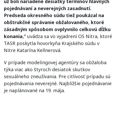
už boli nariadené desiatky termínov hlavných
pojednávaní a neverejných zasadnutí.
Predseda okresného súdu tiež poukázal na
obštrukčné správanie obžalovaného, ktoré
zásadným spôsobom ovplyvnilo celkovú dĺžku
konania,“
uvádza sa vo vyjadrení OS Nitra, ktoré
TASR poskytla hovorkyňa Krajského súdu v
Nitre Katarína Kellnerová.
V prípade modelingovej agentúry sa obžaloba
týka viac ako štyroch desiatok skutkov
sexuálneho zneužívania. Pre citlivosť prípadu sú
pojednávania neverejné. Najbližšie pojednávanie
je naplánované na 19. mája.