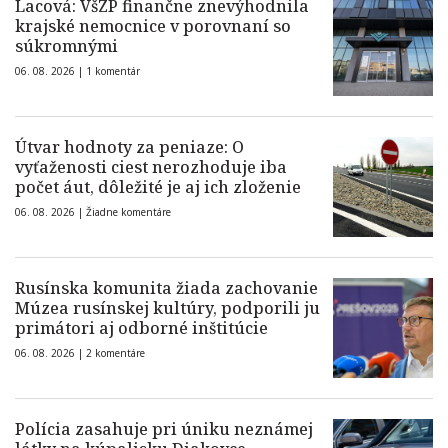
Lacová: VšZP finančne znevýhodnila
krajské nemocnice v porovnaní so
súkromnými
06. 08. 2026 |
1 komentár
Útvar hodnoty za peniaze: O
vyťaženosti ciest nerozhoduje iba
počet áut, dôležité je aj ich zloženie
06. 08. 2026 |
Žiadne komentáre
Rusínska komunita žiada zachovanie
Múzea rusínskej kultúry, podporili ju
primátori aj odborné inštitúcie
06. 08. 2026 |
2 komentáre
Polícia zasahuje pri úniku neznámej