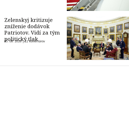
Zelenskyj kritizuje
zníženie dodávok
Patriotov. Vidí za tým
politický tlak
05. 08. 2026 |
22 komentárov