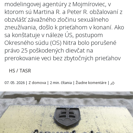
modelingovej agentúry z Mojmíroviec, v
ktorom sú Martina R. a Peter R. obžalovaní z
obzvlášť závažného zločinu sexuálneho
zneužívania, došlo k prieťahom v konaní. Ako
sa konštatuje v náleze ÚS, postupom
Okresného súdu (OS) Nitra bolo porušené
právo 25 poškodených dievčat na
prerokovanie veci bez zbytočných prieťahov
HS / TASR
07. 05. 2026
|
Z domova
|
2 min. čítania
|
Žiadne komentáre
|