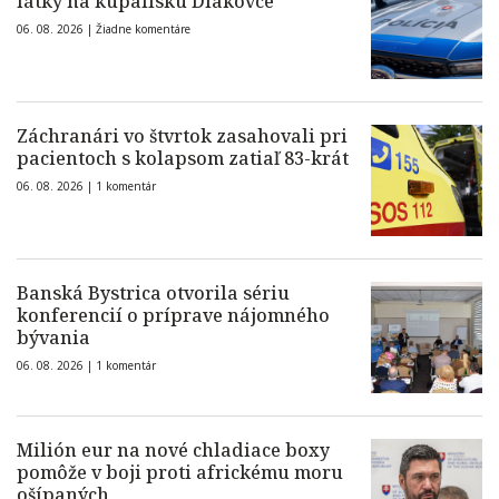
látky na kúpalisku Diakovce
06. 08. 2026 |
Žiadne komentáre
Záchranári vo štvrtok zasahovali pri
pacientoch s kolapsom zatiaľ 83-krát
06. 08. 2026 |
1 komentár
Banská Bystrica otvorila sériu
konferencií o príprave nájomného
bývania
06. 08. 2026 |
1 komentár
Milión eur na nové chladiace boxy
pomôže v boji proti africkému moru
ošípaných