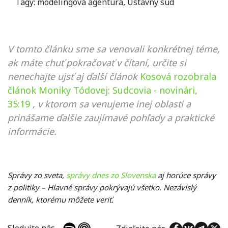
Tagy:
modelingová agentúra
,
Ústavný súd
V tomto článku sme sa venovali konkrétnej téme,
ak máte chuť pokračovať v čítaní, určite si
nenechajte ujsť aj ďalší článok
Kosová rozobrala
článok Moniky Tódovej: Sudcovia - novinári,
35:19
, v ktorom sa venujeme inej oblasti a
prinášame ďalšie zaujímavé pohľady a praktické
informácie.
Správy zo sveta,
správy dnes zo Slovenska
aj horúce správy
z politiky – Hlavné správy pokrývajú všetko. Nezávislý
denník, ktorému môžete veriť.