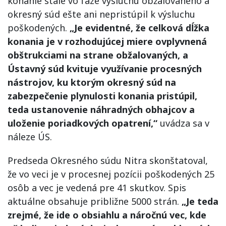
konanie stále vo fáze výsluchu obžalovaného a
okresný súd ešte ani nepristúpil k výsluchu
poškodených.
„Je evidentné, že celková dĺžka
konania je v rozhodujúcej miere ovplyvnená
obštrukciami na strane obžalovaných, a
Ústavný súd kvituje využívanie procesných
nástrojov, ku ktorým okresný súd na
zabezpečenie plynulosti konania pristúpil,
teda ustanovenie náhradných obhajcov a
uloženie poriadkových opatrení,“
uvádza sa v
náleze ÚS.
Predseda Okresného súdu Nitra skonštatoval,
že vo veci je v procesnej pozícii poškodených 25
osôb a vec je vedená pre 41 skutkov. Spis
aktuálne obsahuje približne 5000 strán.
„Je teda
zrejmé, že ide o obsiahlu a náročnú vec, kde