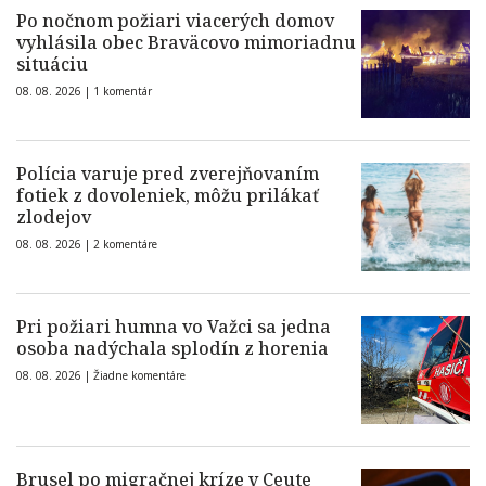
Po nočnom požiari viacerých domov
vyhlásila obec Braväcovo mimoriadnu
situáciu
08. 08. 2026 |
1 komentár
Polícia varuje pred zverejňovaním
fotiek z dovoleniek, môžu prilákať
zlodejov
08. 08. 2026 |
2 komentáre
Pri požiari humna vo Važci sa jedna
osoba nadýchala splodín z horenia
08. 08. 2026 |
Žiadne komentáre
Brusel po migračnej kríze v Ceute