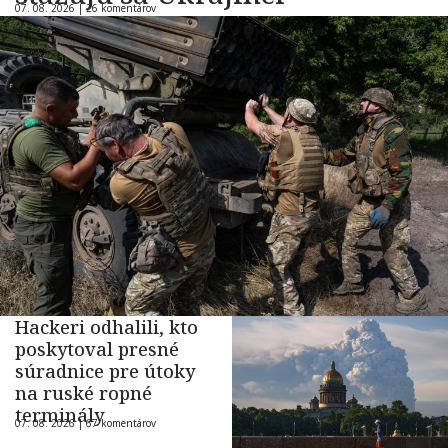
07. 08. 2026 |
26 komentárov
Hackeri odhalili, kto
poskytoval presné
súradnice pre útoky
na ruské ropné
terminály
07. 08. 2026 |
67 komentárov