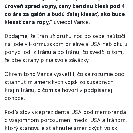
úroveň spred vojny, ceny benzínu klesli pod 4
doláre za galón a budú ďalej klesať, ako bude
klesať cena ropy,“
uviedol Vance.
Dodajme, že Irán už druhú noc po sebe neútočí
na lode v Hormuzskom prielive a USA neblokujú
pohyb lodí z Iránu a do Iránu, čo svedčí o tom,
že obe strany plnia svoje záväzky.
Okrem toho Vance vysvetlil, čo sa rozumie pod
stiahnutím amerických vojsk zo susedných
krajín Iránu, o čom sa hovorí v podpísanej
dohode.
Podľa slov viceprezidenta USA bod memoranda
o vzájomnom porozumení medzi USA a Iránom,
ktorý stanovuje stiahnutie amerických vojsk,