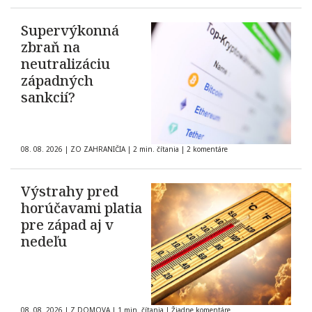
Supervýkonná
zbraň na
neutralizáciu
západných
sankcií?
08. 08. 2026
|
ZO ZAHRANIČIA
|
2 min. čítania
|
2 komentáre
Výstrahy pred
horúčavami platia
pre západ aj v
nedeľu
08. 08. 2026
|
Z DOMOVA
|
1 min. čítania
|
Žiadne komentáre