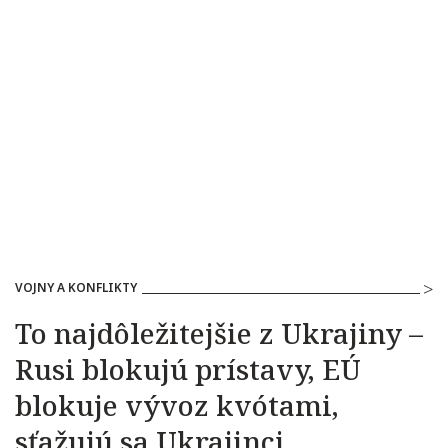
VOJNY A KONFLIKTY
To najdôležitejšie z Ukrajiny –
Rusi blokujú prístavy, EÚ
blokuje vývoz kvótami,
sťažujú sa Ukrajinci