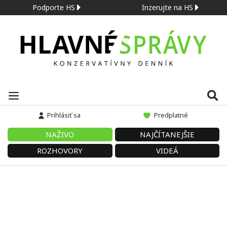
Podporte HS
Inzerujte na HS
Prihlásiť sa
Predplatné
NAŽIVO
NAJČÍTANEJŠIE
ROZHOVORY
VIDEÁ