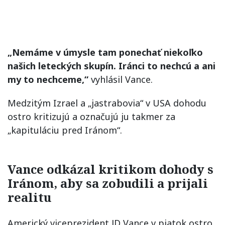
„Nemáme v úmysle tam ponechať niekoľko
našich leteckých skupín. Iránci to nechcú a ani
my to nechceme,“
vyhlásil Vance.
Medzitým Izrael a „jastrabovia“ v USA dohodu
ostro kritizujú a označujú ju takmer za
„kapituláciu pred Iránom“.
Vance odkázal kritikom dohody s
Iránom, aby sa zobudili a prijali
realitu
Americký viceprezident JD Vance v piatok ostro