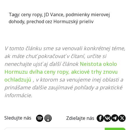
Tagy:
ceny ropy
,
JD Vance
,
podmienky mierovej
dohody
,
prechod cez Hormuzský prieliv
V tomto článku sme sa venovali konkrétnej téme,
ak máte chuť pokračovať v čítaní, určite si
nenechajte ujsť aj ďalší článok
Neistota okolo
Hormuzu dvíha ceny ropy, akciové trhy znovu
ochladzujú
, v ktorom sa venujeme inej oblasti a
prinášame ďalšie zaujímavé pohľady a praktické
informácie.
Sledujte nás
Zdieľajte nás