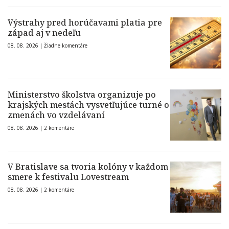
Výstrahy pred horúčavami platia pre
západ aj v nedeľu
08. 08. 2026 |
Žiadne komentáre
Ministerstvo školstva organizuje po
krajských mestách vysvetľujúce turné o
zmenách vo vzdelávaní
08. 08. 2026 |
2 komentáre
V Bratislave sa tvoria kolóny v každom
smere k festivalu Lovestream
08. 08. 2026 |
2 komentáre