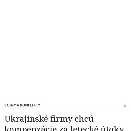
VOJNY A KONFLIKTY
Ukrajinské firmy chcú
kompenzácie za letecké útoky