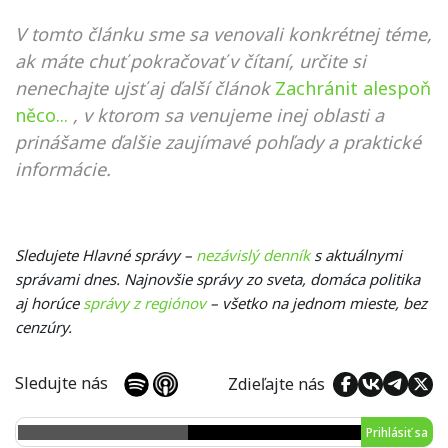
V tomto článku sme sa venovali konkrétnej téme,
ak máte chuť pokračovať v čítaní, určite si
nenechajte ujsť aj ďalší článok
Zachránit alespoň
něco...
, v ktorom sa venujeme inej oblasti a
prinášame ďalšie zaujímavé pohľady a praktické
informácie.
Sledujete Hlavné správy –
nezávislý denník
s aktuálnymi
správami dnes. Najnovšie správy zo sveta, domáca politika
aj horúce
správy z regiónov
– všetko na jednom mieste, bez
cenzúry.
Sledujte nás
Zdieľajte nás
Prihlásiť sa