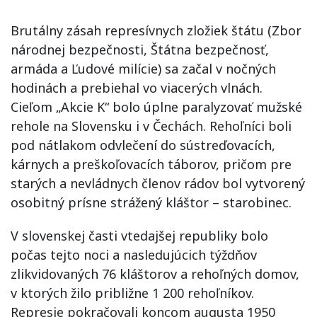
Brutálny zásah represívnych zložiek štátu (Zbor
národnej bezpečnosti, Štátna bezpečnosť,
armáda a Ľudové milície) sa začal v nočných
hodinách a prebiehal vo viacerých vlnách.
Cieľom „Akcie K“ bolo úplne paralyzovať mužské
rehole na Slovensku i v Čechách. Rehoľníci boli
pod nátlakom odvlečení do sústreďovacích,
kárnych a preškoľovacích táborov, pričom pre
starých a nevládnych členov rádov bol vytvorený
osobitný prísne strážený kláštor – starobinec.
V slovenskej časti vtedajšej republiky bolo
počas tejto noci a nasledujúcich týždňov
zlikvidovaných 76 kláštorov a rehoľných domov,
v ktorých žilo približne 1 200 rehoľníkov.
Represie pokračovali koncom augusta 1950