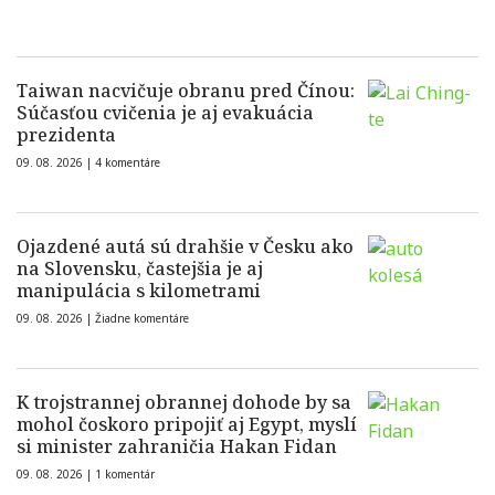
Taiwan nacvičuje obranu pred Čínou:
Súčasťou cvičenia je aj evakuácia
prezidenta
09. 08. 2026 |
4 komentáre
Ojazdené autá sú drahšie v Česku ako
na Slovensku, častejšia je aj
manipulácia s kilometrami
09. 08. 2026 |
Žiadne komentáre
K trojstrannej obrannej dohode by sa
mohol čoskoro pripojiť aj Egypt, myslí
si minister zahraničia Hakan Fidan
09. 08. 2026 |
1 komentár