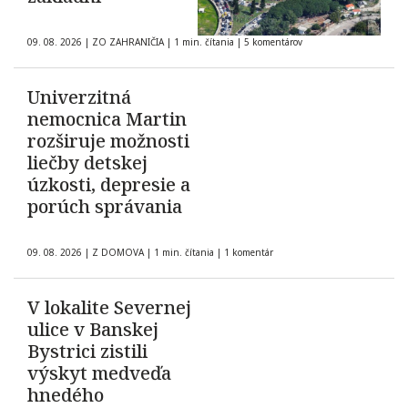
09. 08. 2026
|
ZO ZAHRANIČIA
|
1 min. čítania
|
5 komentárov
Univerzitná
nemocnica Martin
rozširuje možnosti
liečby detskej
úzkosti, depresie a
porúch správania
09. 08. 2026
|
Z DOMOVA
|
1 min. čítania
|
1 komentár
V lokalite Severnej
ulice v Banskej
Bystrici zistili
výskyt medveďa
hnedého