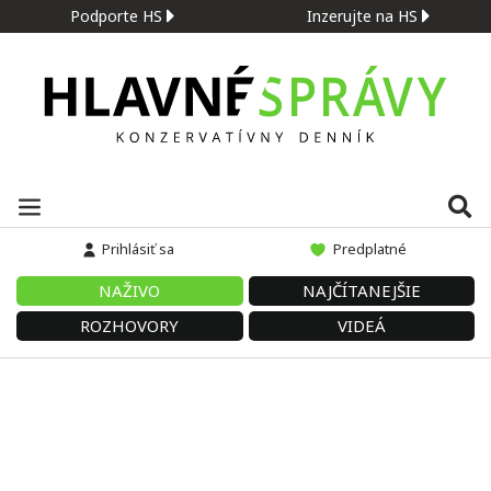
Podporte HS
Inzerujte na HS
Prihlásiť sa
Predplatné
NAŽIVO
NAJČÍTANEJŠIE
ROZHOVORY
VIDEÁ