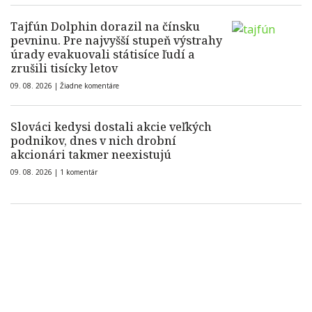
Tajfún Dolphin dorazil na čínsku
pevninu. Pre najvyšší stupeň výstrahy
úrady evakuovali státisíce ľudí a
zrušili tisícky letov
09. 08. 2026 |
Žiadne komentáre
Slováci kedysi dostali akcie veľkých
podnikov, dnes v nich drobní
akcionári takmer neexistujú
09. 08. 2026 |
1 komentár