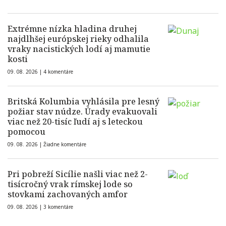
Extrémne nízka hladina druhej
najdlhšej európskej rieky odhalila
vraky nacistických lodí aj mamutie
kosti
09. 08. 2026 |
4 komentáre
Britská Kolumbia vyhlásila pre lesný
požiar stav núdze. Úrady evakuovali
viac než 20-tisíc ľudí aj s leteckou
pomocou
09. 08. 2026 |
Žiadne komentáre
Pri pobreží Sicílie našli viac než 2-
tisícročný vrak rímskej lode so
stovkami zachovaných amfor
09. 08. 2026 |
3 komentáre