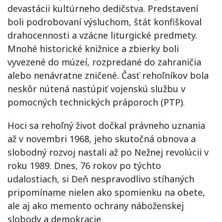
devastácii kultúrneho dedičstva. Predstavení
boli podrobovaní výsluchom, štát konfiškoval
drahocennosti a vzácne liturgické predmety.
Mnohé historické knižnice a zbierky boli
vyvezené do múzeí, rozpredané do zahraničia
alebo nenávratne zničené. Časť rehoľníkov bola
neskôr nútená nastúpiť vojenskú službu v
pomocných technických práporoch (PTP).
Hoci sa rehoľný život dočkal právneho uznania
až v novembri 1968, jeho skutočná obnova a
slobodný rozvoj nastali až po Nežnej revolúcii v
roku 1989. Dnes, 76 rokov po týchto
udalostiach, si Deň nespravodlivo stíhaných
pripomíname nielen ako spomienku na obete,
ale aj ako memento ochrany náboženskej
slobody a demokracie.