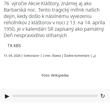
76. výročie Akcie Kláštory, známej aj ako
Barbarská noc. Tento tragický míľnik našich
dejín, kedy došlo k násilnému vyvezeniu
rehoľníkov z kláštorov v noci z 13. na 14. apríla
1950, je v kalendári SR zapísaný ako pamätný
Deň nespravodlivo stíhaných
TK KBS
13. 04. 2026
|
Svetonázor
|
2 min. čítania
|
Žiadne komentáre
|
Foto: Wikipedia
▶
↻