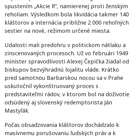
spustením „Akcie R“, namierenej proti ženským
reholiam. Výsledkom bola likvidácia takmer 140
kláštorov a internácia približne 2 000 rehoľných
sestier na nové, režimom určené miesta.
Udalosti mali predohru v politickom nátlaku a
zinscenovaných procesoch. Už vo februári 1949
minister spravodlivosti Alexej Čepička žiadal od
biskupov bezvýhradnú lojalitu vláde. Krátko
pred samotnou Barbarskou nocou sa v Prahe
uskutočnil vykonštruovaný proces s
predstaviteľmi rádov, v ktorom bol na doživotie
odsúdený aj slovenský redemptorista Ján
Mastyľák.
Počas obsadzovania kláštorov dochádzalo k
masívnemu porušovaniu ľudských práv a k