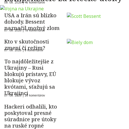
08. 08. 2026 |
46 komentárov
USA a Irán sú blízko
dohody. Bessent
naznačil možný zlom
07. 08. 2026 |
18 komentárov
Kto v skutočnosti
zmení čí režim?
07. 08. 2026 |
8 komentárov
To najdôležitejšie z
Ukrajiny – Rusi
blokujú prístavy, EÚ
blokuje vývoz
kvótami, sťažujú sa
Ukrajinci
07. 08. 2026 |
26 komentárov
Hackeri odhalili, kto
poskytoval presné
súradnice pre útoky
na ruské ropné