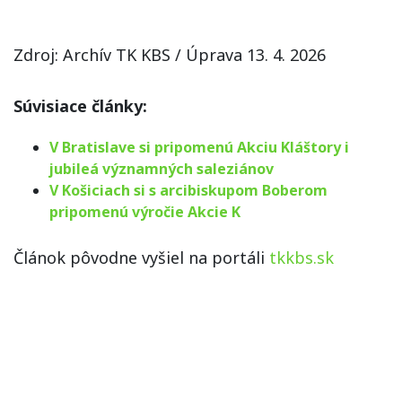
Zdroj: Archív TK KBS / Úprava 13. 4. 2026
Súvisiace články:
V Bratislave si pripomenú Akciu Kláštory i
jubileá významných saleziánov
V Košiciach si s arcibiskupom Boberom
pripomenú výročie Akcie K
Článok pôvodne vyšiel na portáli
tkkbs.sk