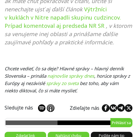
ak máte chuť pokračovať v čítaní, určite si
nenechajte ujsť aj ďalší článok
Výtržníci
v kuklách v Nitre napadli skupinu cudzincov.
Prípad komentoval aj predseda NR SR
, v ktorom
sa venujeme inej oblasti a prinášame ďalšie
zaujímavé pohľady a praktické informácie.
Chcete vedieť, čo sa deje? Hlavné správy – hlavný denník
Slovenska – prináša
najnovšie správy dnes
, horúce správy z
Európy aj nezávislé
správy zo sveta
bez toho, aby vám
niekto diktoval, čo si máte myslieť.
Sledujte nás
Zdieľajte nás
Prihlásiť sa
Zdieľať link
Nahlásiť chybu
Pošlite nám tip