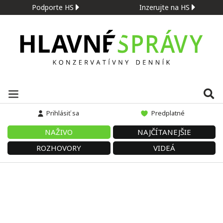
Podporte HS
Inzerujte na HS
Prihlásiť sa
Predplatné
NAŽIVO
NAJČÍTANEJŠIE
ROZHOVORY
VIDEÁ