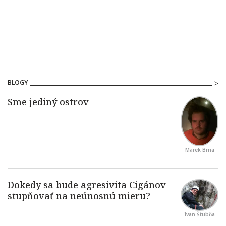
BLOGY
Marek Brna
Ivan Štubňa