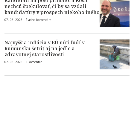
Kandidáti na post primátora Košíc
nechcú špekulovať, či by sa vzdali
kandidatúry v prospech niekoho iného
07. 08. 2026 |
Žiadne komentáre
Najvyššia inflácia v EÚ núti ľudí v
Rumunsku šetriť aj na jedle a
zdravotnej starostlivosti
07. 08. 2026 |
1 komentár