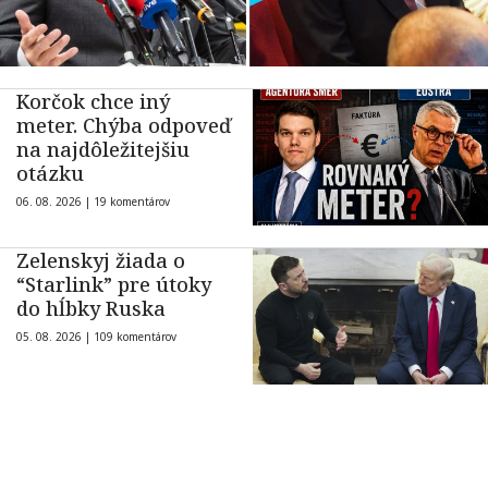
Korčok chce iný
meter. Chýba odpoveď
na najdôležitejšiu
otázku
06. 08. 2026 |
19 komentárov
Zelenskyj žiada o
“Starlink” pre útoky
do hĺbky Ruska
05. 08. 2026 |
109 komentárov