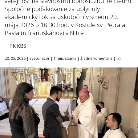
verejnosť na slávnostnú bohoslužbu Te Deum.
Spoločné poďakovanie za uplynulý
akademický rok sa uskutoční v stredu 20.
mája 2026 o 18:30 hod. v Kostole sv. Petra a
Pavla (u františkánov) v Nitre
TK KBS
20. 05. 2026
|
Svetonázor
|
1 min. čítania
|
Žiadne komentáre
|