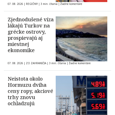
07. 08. 2026
|
REGIÓNY
|
3 min. čítania
|
Žiadne komentáre
Zjednodušené víza
lákajú Turkov na
grécke ostrovy,
prospievajú aj
miestnej
ekonomike
07. 08. 2026
|
ZO ZAHRANIČIA
|
3 min. čítania
|
Žiadne komentáre
Neistota okolo
Hormuzu dvíha
ceny ropy, akciové
trhy znovu
ochladzujú