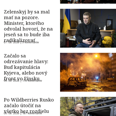
Zelenskyj by sa mal
mať na pozore.
Minister, ktorého
odvolal hovorí, že na
jeseň sa to bude iba
radikalizovať
07. 08. 2026 |
5 komentárov
Začalo sa
odrezávanie hlavy:
Buď kapitulácia
Kyjeva, alebo nový
front vo Fínsku
06. 08. 2026 |
178 komentárov
Po Wildberries Rusko
začalo útočiť na
všetko bez rozdielu
06. 08. 2026 |
187 komentárov