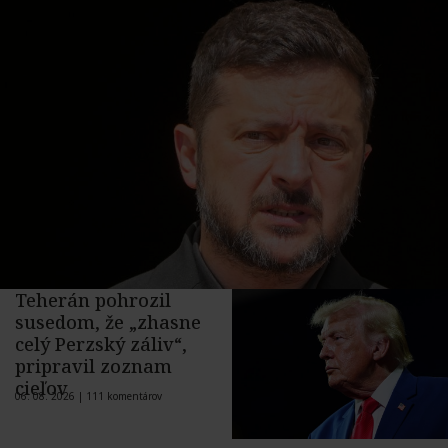
Teherán pohrozil
susedom, že „zhasne
celý Perzský záliv“,
pripravil zoznam
cieľov
06. 08. 2026 |
111 komentárov