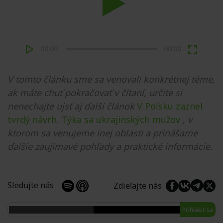
Play
00:00
00:00
V tomto článku sme sa venovali konkrétnej téme,
ak máte chuť pokračovať v čítaní, určite si
nenechajte ujsť aj ďalší článok
V Poľsku zaznel
tvrdý návrh. Týka sa ukrajinských mužov
, v
ktorom sa venujeme inej oblasti a prinášame
ďalšie zaujímavé pohľady a praktické informácie.
Sledujte nás
Zdieľajte nás
Prihlásiť sa