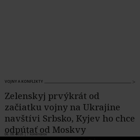
VOJNY A KONFLIKTY
Zelenskyj prvýkrát od
začiatku vojny na Ukrajine
navštívi Srbsko, Kyjev ho chce
odpútať od Moskvy
06. 08. 2026 |
7 komentárov