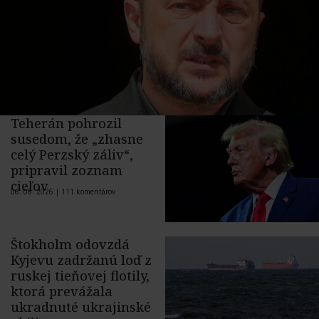
Teherán pohrozil
susedom, že „zhasne
celý Perzský záliv“,
pripravil zoznam
cieľov
06. 08. 2026 |
111 komentárov
Štokholm odovzdá
Kyjevu zadržanú loď z
ruskej tieňovej flotily,
ktorá prevážala
ukradnuté ukrajinské