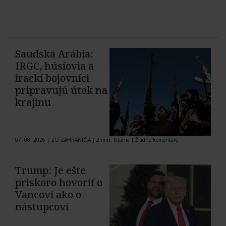
Saudská Arábia:
IRGC, húsíovia a
irackí bojovníci
pripravujú útok na
krajinu
07. 08. 2026
|
ZO ZAHRANIČIA
|
2 min. čítania
|
Žiadne komentáre
Trump: Je ešte
priskoro hovoriť o
Vancovi ako o
nástupcovi