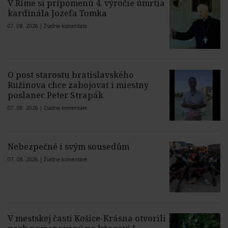
V Ríme si pripomenú 4. výročie úmrtia
kardinála Jozefa Tomka
07. 08. 2026 |
Žiadne komentáre
O post starostu bratislavského
Ružinova chce zabojovať i miestny
poslanec Peter Strapák
07. 08. 2026 |
Žiadne komentáre
Nebezpečné i svým sousedům
07. 08. 2026 |
Žiadne komentáre
V mestskej časti Košice-Krásna otvorili