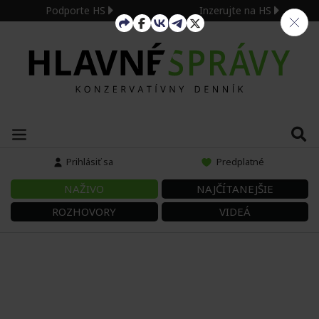
Podporte HS
Inzerujte na HS
Prihlásiť sa
Predplatné
NAŽIVO
NAJČÍTANEJŠIE
ROZHOVORY
VIDEÁ