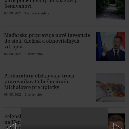
park pomenovaný po kňazovi J.
Semivanovi
07. 08. 2026 |
Žiadne komentáre
Maďarsko pripravuje nové investície
do sietí, úložísk a obnoviteľných
zdrojov
06. 08. 2026 |
5 komentárov
Prokuratúra obžalovala troch
pracovníkov Colného úradu
Michalovce pre úplatky
06. 08. 2026 |
2 komentáre
Zelenskyj prvýkrát od začiatku vojny
na Ukrajine navštívi Srbsko, Kyjev ho
chce odpútať od Moskvy