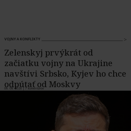
VOJNY A KONFLIKTY
Zelenskyj prvýkrát od
začiatku vojny na Ukrajine
navštívi Srbsko, Kyjev ho chce
odpútať od Moskvy
06. 08. 2026 |
7 komentárov