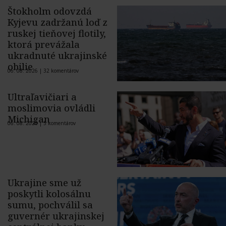
Štokholm odovzdá
Kyjevu zadržanú loď z
ruskej tieňovej flotily,
ktorá prevážala
ukradnuté ukrajinské
obilie
06. 08. 2026 |
32 komentárov
Ultraľavičiari a
moslimovia ovládli
Michigan
06. 08. 2026 |
5 komentárov
Ukrajine sme už
poskytli kolosálnu
sumu, pochválil sa
guvernér ukrajinskej