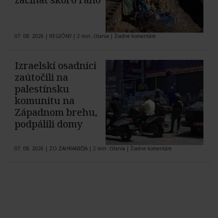
07. 08. 2026
|
REGIÓNY
|
2 min. čítania
|
Žiadne komentáre
Izraelskí osadníci
zaútočili na
palestínsku
komunitu na
Západnom brehu,
podpálili domy
07. 08. 2026
|
ZO ZAHRANIČIA
|
2 min. čítania
|
Žiadne komentáre