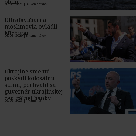
obilie
06. 08. 2026 |
32 komentárov
Ultraľavičiari a
moslimovia ovládli
Michigan
06. 08. 2026 |
5 komentárov
Ukrajine sme už
poskytli kolosálnu
sumu, pochválil sa
guvernér ukrajinskej
centrálnej banky
06. 08. 2026 |
1 komentár