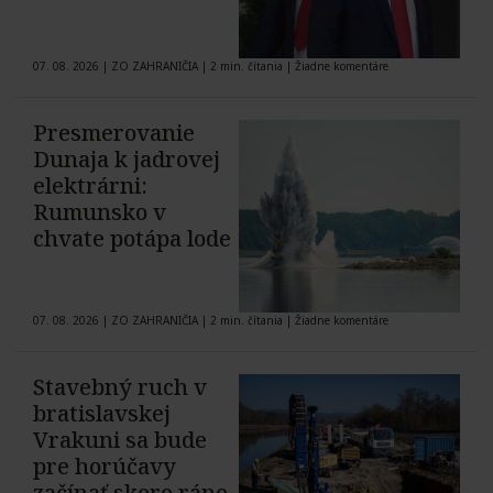
07. 08. 2026
|
ZO ZAHRANIČIA
|
2 min. čítania
|
Žiadne komentáre
Presmerovanie
Dunaja k jadrovej
elektrárni:
Rumunsko v
chvate potápa lode
07. 08. 2026
|
ZO ZAHRANIČIA
|
2 min. čítania
|
Žiadne komentáre
Stavebný ruch v
bratislavskej
Vrakuni sa bude
pre horúčavy
začínať skoro ráno