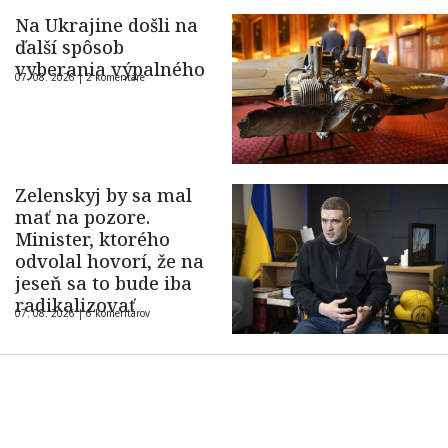
Na Ukrajine došli na
ďalší spôsob
vyberania výpalného
07. 08. 2026 |
2 komentáre
Zelenskyj by sa mal
mať na pozore.
Minister, ktorého
odvolal hovorí, že na
jeseň sa to bude iba
radikalizovať
07. 08. 2026 |
6 komentárov