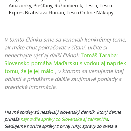
Amazonky
,
Piešťany
,
Ružomberok
,
Tesco
,
Tesco
Expres Bratislava Florian
,
Tesco Online Nákupy
V tomto článku sme sa venovali konkrétnej téme,
ak máte chuť pokračovať v čítaní, určite si
nenechajte ujsť aj ďalší článok
Tomáš Taraba:
Slovensko pomáha Maďarsku s vodou aj napriek
tomu, že je jej málo
, v ktorom sa venujeme inej
oblasti a prinášame ďalšie zaujímavé pohľady a
praktické informácie.
Hlavné správy sú nezávislý slovenský denník, ktorý denne
prináša
najnovšie správy zo Slovenska aj zahraničia
.
Sledujeme horúce správy z prvej ruky, správy zo sveta a