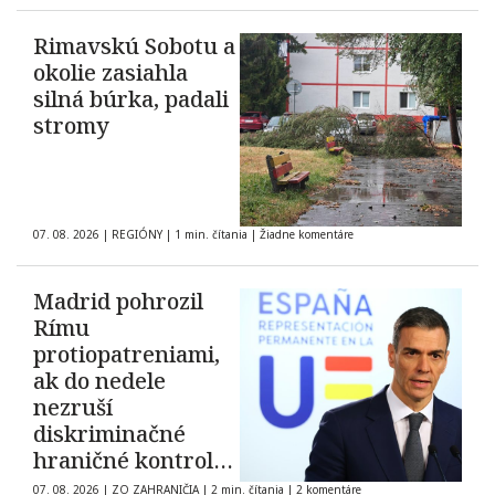
Rimavskú Sobotu a
okolie zasiahla
silná búrka, padali
stromy
07. 08. 2026
|
REGIÓNY
|
1 min. čítania
|
Žiadne komentáre
Madrid pohrozil
Rímu
protiopatreniami,
ak do nedele
nezruší
diskriminačné
hraničné kontroly
španielskych
07. 08. 2026
|
ZO ZAHRANIČIA
|
2 min. čítania
|
2 komentáre