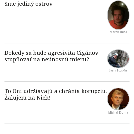
Marek Brna
Ivan Štubňa
Michal Durila