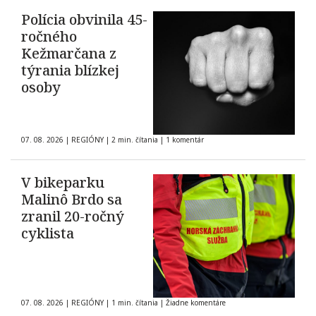
Polícia obvinila 45-
ročného
Kežmarčana z
týrania blízkej
osoby
07. 08. 2026
|
REGIÓNY
|
2 min. čítania
|
1 komentár
V bikeparku
Malinô Brdo sa
zranil 20-ročný
cyklista
07. 08. 2026
|
REGIÓNY
|
1 min. čítania
|
Žiadne komentáre