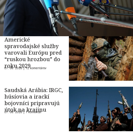
Americké
spravodajské služby
varovali Európu pred
“ruskou hrozbou” do
roku 2029
07. 08. 2026 |
12 komentárov
Saudská Arábia: IRGC,
húsíovia a irackí
bojovníci pripravujú
útok na krajinu
07. 08. 2026 |
1 komentár