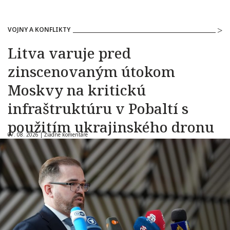
VOJNY A KONFLIKTY
Litva varuje pred
zinscenovaným útokom
Moskvy na kritickú
infraštruktúru v Pobaltí s
použitím ukrajinského dronu
07. 08. 2026 |
Žiadne komentáre