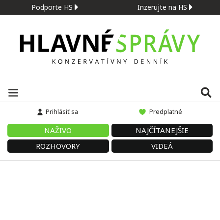
Podporte HS
Inzerujte na HS
Prihlásiť sa
Predplatné
NAŽIVO
NAJČÍTANEJŠIE
ROZHOVORY
VIDEÁ