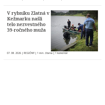
občanov
V rybníku Zlatná v
Kežmarku našli
telo nezvestného
39-ročného muža
07. 08. 2026
|
REGIÓNY
|
1 min. čítania
|
1 komentár