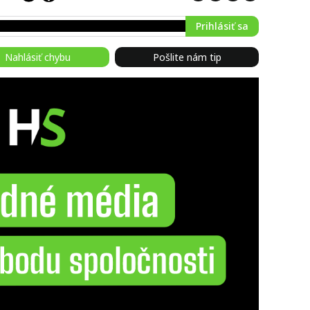
Prihlásiť sa
Nahlásiť chybu
Pošlite nám tip