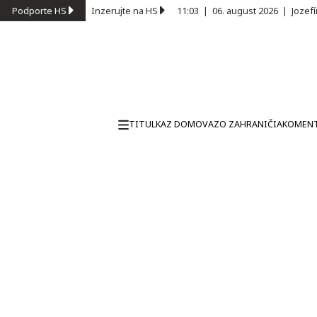
Podporte HS
Inzerujte na HS
11:03
|
06. august 2026
|
Jozef
TITULKA
Z DOMOVA
ZO ZAHRANIČIA
KOMEN