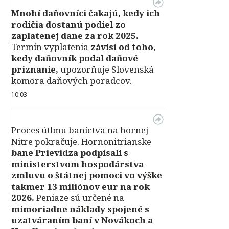
Mnohí daňovníci čakajú, kedy ich
rodičia dostanú podiel zo
zaplatenej dane za rok 2025.
Termín vyplatenia
závisí od toho,
kedy daňovník podal daňové
priznanie,
upozorňuje Slovenská
komora daňových poradcov.
10:03
Proces útlmu baníctva na hornej
Nitre pokračuje. Hornonitrianske
bane Prievidza podpísali s
ministerstvom hospodárstva
zmluvu o štátnej pomoci vo výške
takmer 13 miliónov eur na rok
2026.
Peniaze sú určené na
mimoriadne náklady spojené s
uzatváraním baní v Novákoch a