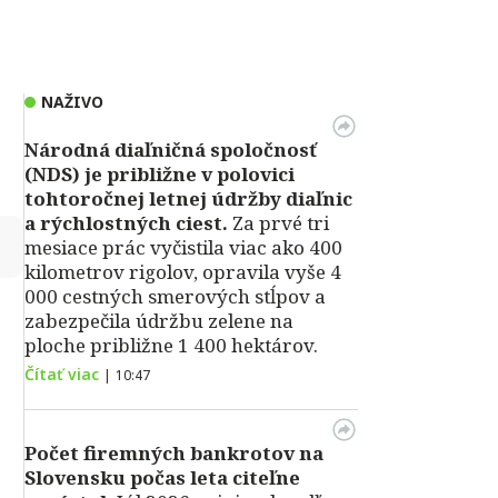
NAŽIVO
Národná diaľničná spoločnosť
(NDS) je približne v polovici
tohtoročnej letnej údržby diaľnic
a rýchlostných ciest.
Za prvé tri
↻
mesiace prác vyčistila viac ako 400
kilometrov rigolov, opravila vyše 4
000 cestných smerových stĺpov a
zabezpečila údržbu zelene na
ploche približne 1 400 hektárov.
Čítať viac
|
10:47
Počet firemných bankrotov na
Slovensku počas leta citeľne