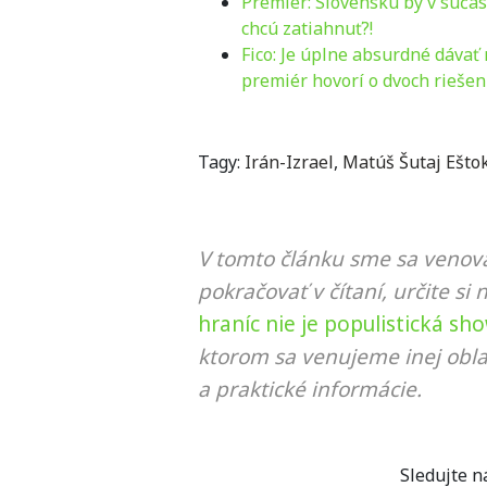
Premiér: Slovensku by v súčas
chcú zatiahnuť?!
Fico: Je úplne absurdné dávať
premiér hovorí o dvoch riešen
Tagy:
Irán-Izrael
,
Matúš Šutaj Ešto
V tomto článku sme sa venova
pokračovať v čítaní, určite si 
hraníc nie je populistická s
ktorom sa venujeme inej obla
a praktické informácie.
Sledujte