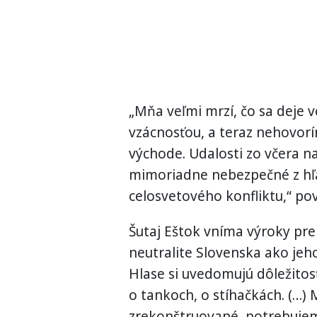
„Mňa veľmi mrzí, čo sa deje v
vzácnosťou, a teraz nehovorí
východe. Udalosti zo včera 
mimoriadne nebezpečné z hľa
celosvetového konfliktu,“ pov
Šutaj Eštok vníma výroky pre
neutralite Slovenska ako jeho
Hlase si uvedomujú dôležitos
o tankoch, o stíhačkách. (…)
zrekonštruované, potrebujem