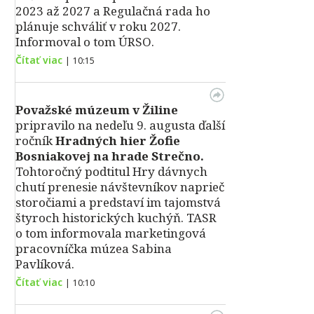
2023 až 2027 a Regulačná rada ho
plánuje schváliť v roku 2027.
Informoval o tom ÚRSO.
Čítať viac
|
10:15
Považské múzeum v Žiline
pripravilo na nedeľu 9. augusta ďalší
ročník
Hradných hier Žofie
Bosniakovej na hrade Strečno.
Tohtoročný podtitul Hry dávnych
chutí prenesie návštevníkov naprieč
storočiami a predstaví im tajomstvá
štyroch historických kuchýň. TASR
o tom informovala marketingová
pracovníčka múzea Sabina
Pavlíková.
Čítať viac
|
10:10