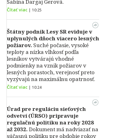
Sabína Dargaj Gerová.
Čítať viac
|
10:25
Štátny podnik Lesy SR eviduje v
uplynulých dňoch viacero lesných
požiarov.
Suché počasie, vysoké
teploty a nízka vlhkosť podľa
lesníkov vytvárajú vhodné
podmienky na vznik požiarov v
lesných porastoch, verejnosť preto
vyzývajú na maximálnu opatrnosť.
Čítať viac
|
10:24
Úrad pre reguláciu sieťových
odvetví (ÚRSO) pripravuje
regulačnú politiku na roky 2028
až 2032.
Dokument má nadviazať na
súčasnú politiku pre obdobie rokov