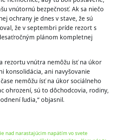
šu vnútornú bezpečnosť. Ak sa niečo
nej ochrany je dnes v stave, že sú
oval, že v septembri príde rezort s
s desaťročným plánom kompletnej
a rezortu vnútra nemôžu ísť na úkor
i konsolidácia, ani navyšovanie
čase nemôžu ísť na úkor sociálneho
iac ohrození, sú to dôchodcovia, rodiny,
odnení ľudia,“ objasnil.
ie nad narastajúcim napätím vo svete