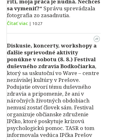
riti, moja práca je nudná. Nechceš
sa vymeniť?“
Správu sprevádzala
fotografia zo zasadnutia.
Čítať viac
|
10:27
Diskusie, koncerty, workshopy a
ďalšie sprievodné aktivity
ponúkne v sobotu (8. 8.) Festival
duševného zdravia Bodkočiarka
,
ktorý sa uskutoční vo Wave – centre
nezávislej kultúry v Prešove.
Podujatie otvorí tému duševného
zdravia a pripomenie, že ani v
náročných životných obdobiach
nemusí zostať človek sám. Festival
organizuje občianske združenie
IPčko, ktoré poskytuje krízovú
psychologickú pomoc. TASR o tom
informovala vedúca IPčka Prešov