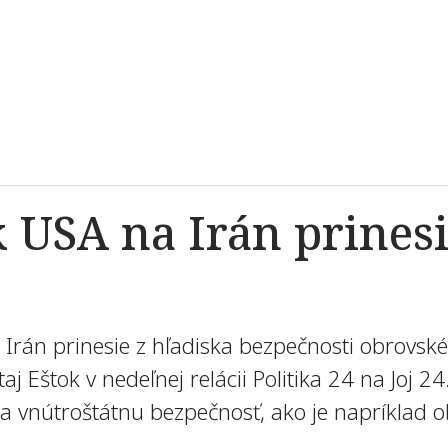
k USA na Irán prines
rán prinesie z hľadiska bezpečnosti obrovské n
 Eštok v nedeľnej relácii Politika 24 na Joj 24.
na vnútroštátnu bezpečnosť, ako je napríklad o