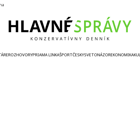
ína
TÁRE
ROZHOVORY
PRIAMA LINKA
ŠPORT
ČESKY
SVETONÁZOR
EKONOMIKA
KU