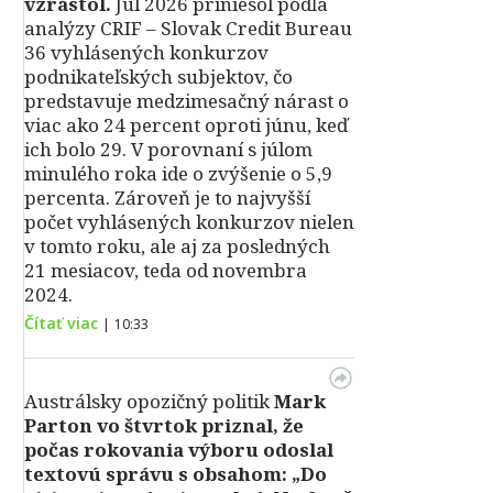
vzrástol.
Júl 2026 priniesol podľa
analýzy CRIF – Slovak Credit Bureau
36 vyhlásených konkurzov
podnikateľských subjektov, čo
predstavuje medzimesačný nárast o
viac ako 24 percent oproti júnu, keď
ich bolo 29. V porovnaní s júlom
minulého roka ide o zvýšenie o 5,9
percenta. Zároveň je to najvyšší
počet vyhlásených konkurzov nielen
v tomto roku, ale aj za posledných
21 mesiacov, teda od novembra
2024.
Čítať viac
|
10:33
Austrálsky opozičný politik
Mark
Parton vo štvrtok priznal, že
počas rokovania výboru odoslal
textovú správu s obsahom: „Do