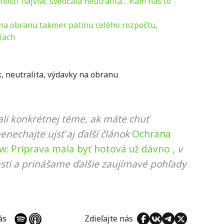
nosti najviac svedčala neutralita… Kam nás to
 na obranu takmer pätinu celého rozpočtu,
iach
k
,
neutralita
,
výdavky na obranu
li konkrétnej téme, ak máte chuť
nenechajte ujsť aj ďalší článok
Ochrana
how: Príprava mala byť hotová už dávno
, v
sti a prinášame ďalšie zaujímavé pohľady
 nás
Zdieľajte nás