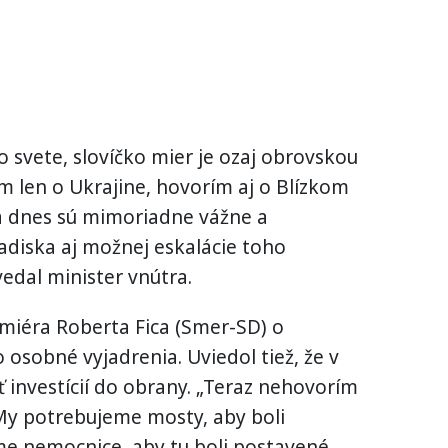
o svete, slovíčko mier je ozaj obrovskou
m len o Ukrajine, hovorím aj o Blízkom
na dnes sú mimoriadne vážne a
diska aj možnej eskalácie toho
edal minister vnútra.
miéra Roberta Fica (Smer-SD) o
 osobné vyjadrenia. Uviedol tiež, že v
ť investícií do obrany. „Teraz nehovorím
 My potrebujeme mosty, aby boli
e nemocnice, aby tu boli postavené,