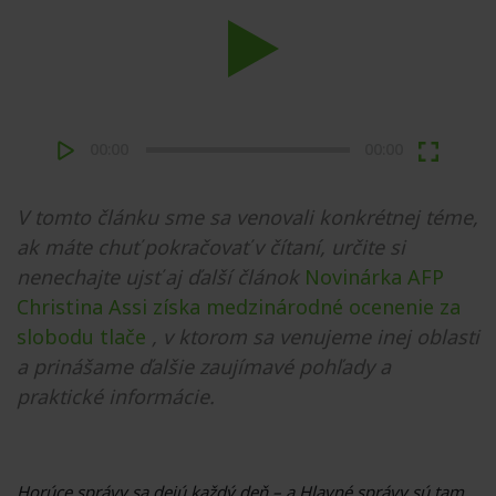
Play
00:00
00:00
V tomto článku sme sa venovali konkrétnej téme,
ak máte chuť pokračovať v čítaní, určite si
nenechajte ujsť aj ďalší článok
Novinárka AFP
Christina Assi získa medzinárodné ocenenie za
slobodu tlače
, v ktorom sa venujeme inej oblasti
a prinášame ďalšie zaujímavé pohľady a
praktické informácie.
Horúce správy sa dejú každý deň – a Hlavné správy sú tam