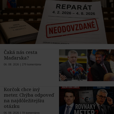
Čaká nás cesta
Maďarska?
06. 08. 2026 |
279 komentárov
Korčok chce iný
meter. Chýba odpoveď
na najdôležitejšiu
otázku
06. 08. 2026 |
19 komentárov