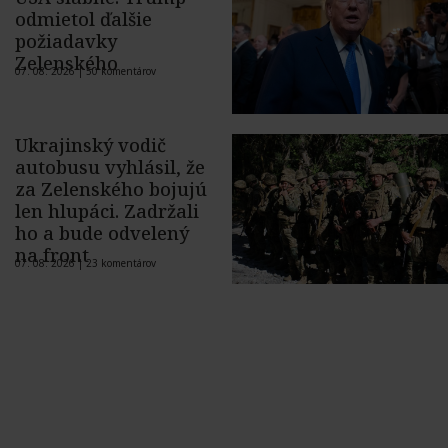
odmietol ďalšie
požiadavky
Zelenského
07. 08. 2026 |
50 komentárov
Ukrajinský vodič
autobusu vyhlásil, že
za Zelenského bojujú
len hlupáci. Zadržali
ho a bude odvelený
na front
07. 08. 2026 |
23 komentárov