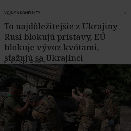
VOJNY A KONFLIKTY
To najdôležitejšie z Ukrajiny –
Rusi blokujú prístavy, EÚ
blokuje vývoz kvótami,
sťažujú sa Ukrajinci
07. 08. 2026 |
26 komentárov