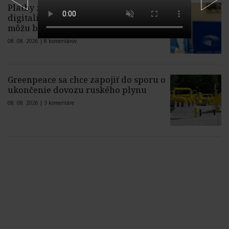
Platby z plánu obnovy na
digitalizačné projekty na Slovensku
môžu byť ohrozené, varuje Zdechovský
08. 08. 2026 |
8 komentárov
Greenpeace sa chce zapojiť do sporu o
ukončenie dovozu ruského plynu
08. 08. 2026 |
3 komentáre