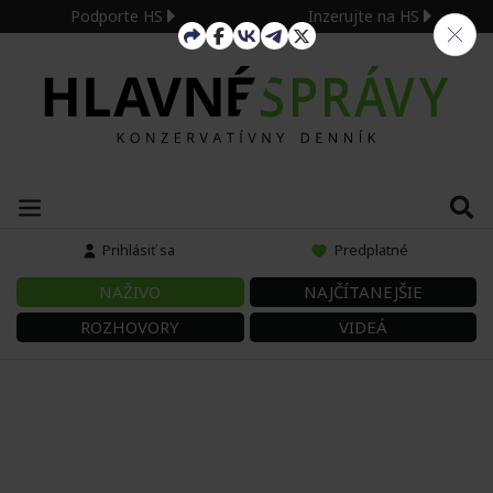
Podporte HS
Inzerujte na HS
Prihlásiť sa
Predplatné
NAŽIVO
NAJČÍTANEJŠIE
ROZHOVORY
VIDEÁ