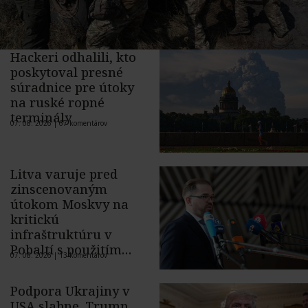
Hackeri odhalili, kto
poskytoval presné
súradnice pre útoky
na ruské ropné
terminály
07. 08. 2026 |
67 komentárov
Litva varuje pred
zinscenovaným
útokom Moskvy na
kritickú
infraštruktúru v
Pobaltí s použitím
07. 08. 2026 |
13 komentárov
ukrajinského dronu
Podpora Ukrajiny v
USA slabne. Trump