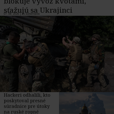
blokuje vývoz kvótami,
sťažujú sa Ukrajinci
07. 08. 2026 |
26 komentárov
Hackeri odhalili, kto
poskytoval presné
súradnice pre útoky
na ruské ropné