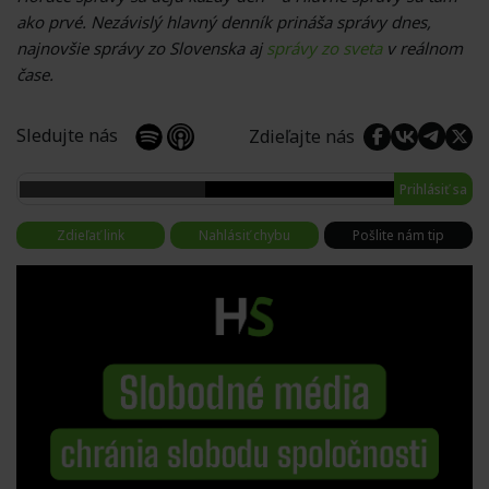
ako prvé. Nezávislý hlavný denník prináša správy dnes,
najnovšie správy zo Slovenska aj
správy zo sveta
v reálnom
čase.
Sledujte nás
Zdieľajte nás
Prihlásiť sa
Zdieľať link
Nahlásiť chybu
Pošlite nám tip