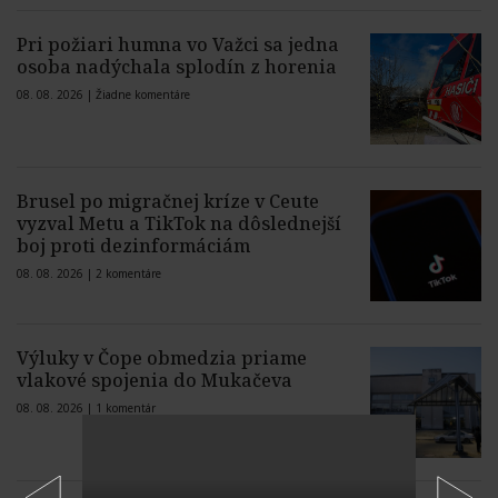
Pri požiari humna vo Važci sa jedna
osoba nadýchala splodín z horenia
08. 08. 2026 |
Žiadne komentáre
Brusel po migračnej kríze v Ceute
vyzval Metu a TikTok na dôslednejší
boj proti dezinformáciám
08. 08. 2026 |
2 komentáre
Výluky v Čope obmedzia priame
vlakové spojenia do Mukačeva
08. 08. 2026 |
1 komentár