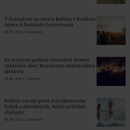
V Bratislave sa tvoria kolóny v každom
smere k festivalu Lovestream
08. 08. 2026 |
2 komentáre
Po nočnom požiari viacerých domov
vyhlásila obec Braväcovo mimoriadnu
situáciu
08. 08. 2026 |
1 komentár
Polícia varuje pred zverejňovaním
fotiek z dovoleniek, môžu prilákať
zlodejov
08. 08. 2026 |
2 komentáre