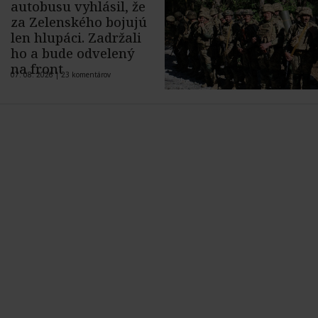
autobusu vyhlásil, že
za Zelenského bojujú
len hlupáci. Zadržali
ho a bude odvelený
na front
07. 08. 2026 |
23 komentárov