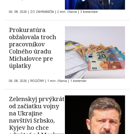
06. 08. 2026
|
ZO ZAHRANIČIA
|
2 min. čítania
|
3 komentáre
Prokuratúra
obžalovala troch
pracovníkov
Colného úradu
Michalovce pre
úplatky
06. 08. 2026
|
REGIÓNY
|
1 min. čítania
|
1 komentár
Zelenskyj prvýkrát
od začiatku vojny
na Ukrajine
navštívi Srbsko,
Kyjev ho chce