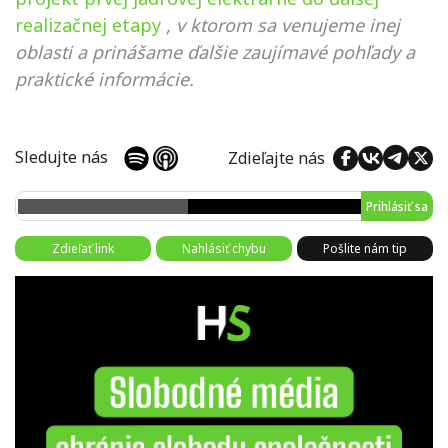
realizačnej etapy
, v ktorom sa venujeme inej
oblasti a prinášame ďalšie zaujímavé pohľady a
praktické informácie.
Sledujte nás
Zdieľajte nás
Prihlásiť sa
Zdieľať link
Nahlásiť chybu
Pošlite nám tip