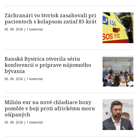
Záchranári vo štvrtok zasahovali pri
pacientoch s kolapsom zatiaľ 83-krát
06. 08. 2026 |
1 komentár
Banská Bystrica otvorila sériu
konferencií o príprave nájomného
bývania
06. 08. 2026 |
1 komentár
Milión eur na nové chladiace boxy
pomôže v boji proti africkému moru
ošípaných
06. 08. 2026 |
1 komentár