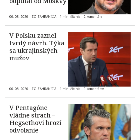
odpútať od Moskvy
06. 08. 2026
|
ZO ZAHRANIČIA
|
1 min. čítania
|
2 komentáre
V Poľsku zaznel
tvrdý návrh. Týka
sa ukrajinských
mužov
06. 08. 2026
|
ZO ZAHRANIČIA
|
1 min. čítania
|
9 komentárov
V Pentagóne
vládne strach –
Hegsethovi hrozí
odvolanie