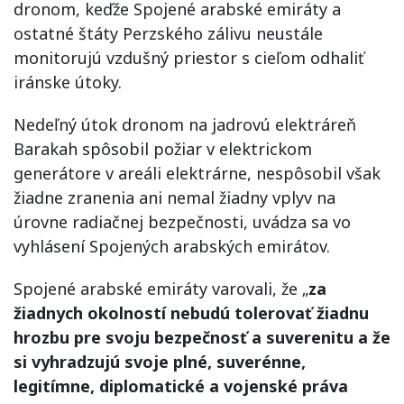
dronom, keďže Spojené arabské emiráty a
ostatné štáty Perzského zálivu neustále
monitorujú vzdušný priestor s cieľom odhaliť
iránske útoky.
Nedeľný útok dronom na jadrovú elektráreň
Barakah spôsobil požiar v elektrickom
generátore v areáli elektrárne, nespôsobil však
žiadne zranenia ani nemal žiadny vplyv na
úrovne radiačnej bezpečnosti, uvádza sa vo
vyhlásení Spojených arabských emirátov.
Spojené arabské emiráty varovali, že „
za
žiadnych okolností nebudú tolerovať žiadnu
hrozbu pre svoju bezpečnosť a suverenitu a že
si vyhradzujú svoje plné, suverénne,
legitímne, diplomatické a vojenské práva