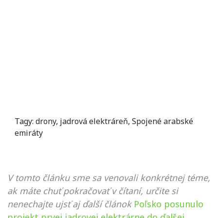
Tagy:
drony
,
jadrová elektráreň
,
Spojené arabské
emiráty
V tomto článku sme sa venovali konkrétnej téme,
ak máte chuť pokračovať v čítaní, určite si
nenechajte ujsť aj ďalší článok
Poľsko posunulo
projekt prvej jadrovej elektrárne do ďalšej