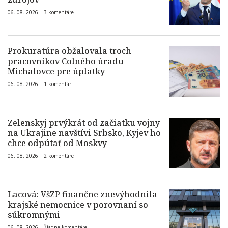
06. 08. 2026 |
3 komentáre
Prokuratúra obžalovala troch
pracovníkov Colného úradu
Michalovce pre úplatky
06. 08. 2026 |
1 komentár
Zelenskyj prvýkrát od začiatku vojny
na Ukrajine navštívi Srbsko, Kyjev ho
chce odpútať od Moskvy
06. 08. 2026 |
2 komentáre
Lacová: VšZP finančne znevýhodnila
krajské nemocnice v porovnaní so
súkromnými
06. 08. 2026 |
Žiadne komentáre