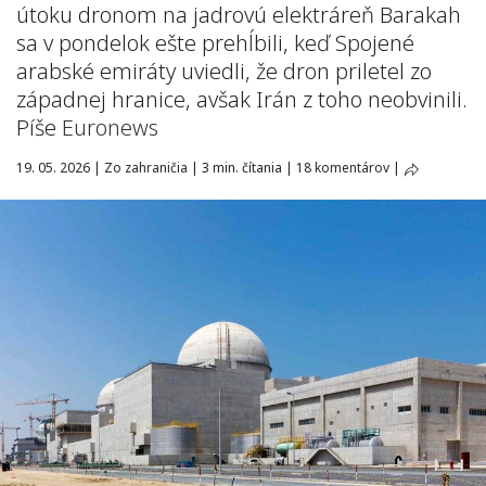
útoku dronom na jadrovú elektráreň Barakah
sa v pondelok ešte prehĺbili, keď Spojené
arabské emiráty uviedli, že dron priletel zo
západnej hranice, avšak Irán z toho neobvinili.
Píše
Euronews
19. 05. 2026
|
Zo zahraničia
|
3 min. čítania
|
18 komentárov
|