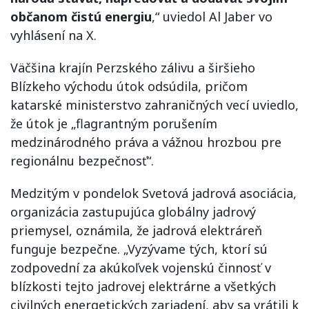
občanom čistú energiu
,“ uviedol Al Jaber vo
vyhlásení na X.
Väčšina krajín Perzského zálivu a širšieho
Blízkeho východu útok odsúdila, pričom
katarské ministerstvo zahraničných vecí uviedlo,
že útok je „flagrantným porušením
medzinárodného práva a vážnou hrozbou pre
regionálnu bezpečnosť“.
Medzitým v pondelok Svetová jadrová asociácia,
organizácia zastupujúca globálny jadrový
priemysel, oznámila, že jadrová elektráreň
funguje bezpečne. „Vyzývame tých, ktorí sú
zodpovední za akúkoľvek vojenskú činnosť v
blízkosti tejto jadrovej elektrárne a všetkých
civilných energetických zariadení, aby sa vrátili k