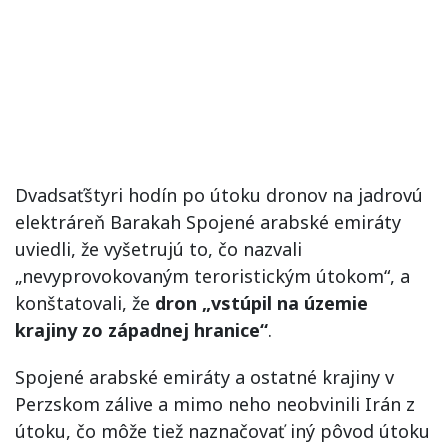
Dvadsaťštyri hodín po útoku dronov na jadrovú
elektráreň Barakah Spojené arabské emiráty
uviedli, že vyšetrujú to, čo nazvali
„nevyprovokovaným teroristickým útokom“, a
konštatovali, že
dron „vstúpil na územie
krajiny zo západnej hranice“
.
Spojené arabské emiráty a ostatné krajiny v
Perzskom zálive a mimo neho neobvinili Irán z
útoku, čo môže tiež naznačovať iný pôvod útoku