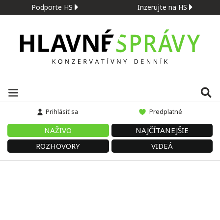
Podporte HS
Inzerujte na HS
Prihlásiť sa
Predplatné
NAŽIVO
NAJČÍTANEJŠIE
ROZHOVORY
VIDEÁ