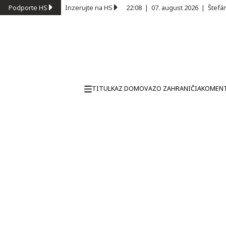
Podporte HS
Inzerujte na HS
22:08
|
07. august 2026
|
Štefá
TITULKA
Z DOMOVA
ZO ZAHRANIČIA
KOMEN