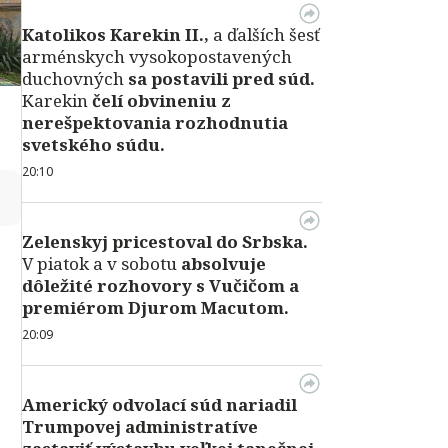
Katolikos Karekin II.,
a ďalších šesť
arménskych vysokopostavených
duchovných
sa postavili pred súd.
Karekin
čelí obvineniu z
nerešpektovania rozhodnutia
svetského súdu.
20:10
↻
Zelenskyj pricestoval do Srbska.
V piatok a v sobotu
absolvuje
dôležité rozhovory s Vučičom a
premiérom Djurom Macutom.
20:09
Americký odvolací súd nariadil
Trumpovej administratíve