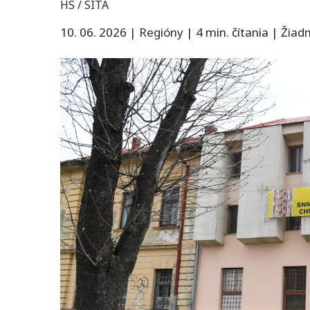
HS / SITA
10. 06. 2026
|
Regióny
|
4 min. čítania
|
Žiad