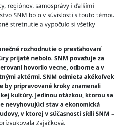
y, regiónov, samosprávy i ďalšími
ľstvo SNM bolo v súvislosti s touto témou
né stretnutie a vypočulo si všetky
onečné rozhodnutie o presťahovaní
úry prijaté nebolo. SNM považuje za
merovaní hovorilo vecne, odborne a v
ntnými aktérmi. SNM odmieta akékoľvek
 že by pripravované kroky znamenali
kej kultúry. Jedinou otázkou, ktorou sa
e nevyhovujúci stav a ekonomická
udovy, v ktorej v súčasnosti sídli SNM –
prízvukovala Zajačková.