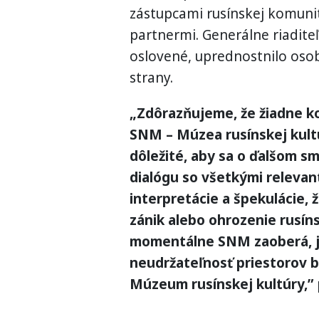
zástupcami rusínskej komunit
partnermi. Generálne riadite
oslovené, uprednostnilo osob
strany.
„Zdôrazňujeme, že žiadne k
SNM – Múzea rusínskej kult
dôležité, aby sa o ďalšom s
dialógu so všetkými releva
interpretácie a špekulácie,
zánik alebo ohrozenie rusíns
momentálne SNM zaoberá, j
neudržateľnosť priestorov b
Múzeum rusínskej kultúry,”