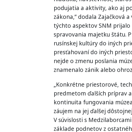
podujatia a aktivity, ako aj
zákona,” dodala Zajačková a 
týchto aspektov SNM prijalo
spravovania majetku štátu. 
rusínskej kultúry do iných pr
presťahovaní do iných priest
nejde o zmenu poslania múzea
znamenalo zánik alebo ohroze
„Konkrétne priestorové, tec
predmetom ďalších príprav a
kontinuita fungovania múzea
záujem na jej ďalšej dôstojnej
V súvislosti s Medzilaborcam
základe podnetov z ostatné