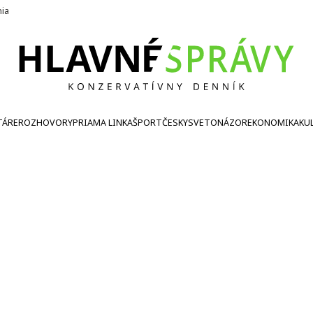
nia
TÁRE
ROZHOVORY
PRIAMA LINKA
ŠPORT
ČESKY
SVETONÁZOR
EKONOMIKA
KU