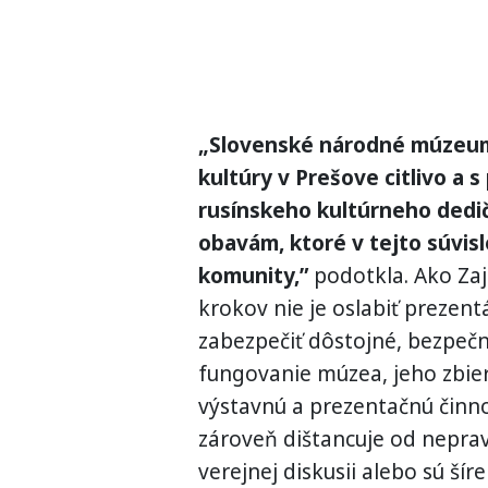
„Slovenské národné múzeum
kultúry v Prešove citlivo a
rusínskeho kultúrneho dedi
obavám, ktoré v tejto súvisl
komunity,”
podotkla. Ako Zaj
krokov nie je oslabiť prezentá
zabezpečiť dôstojné, bezpeč
fungovanie múzea, jeho zbi
výstavnú a prezentačnú činn
zároveň dištancuje od neprav
verejnej diskusii alebo sú ší