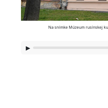
Na snímke Múzeum rusínskej kul
▶