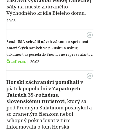
zastaviť výstavbu veľkej tanečnej
sály
na mieste zbúraného
Východného krídla Bieleho domu.
20:08
Senát USA schválil návrh zákona o sprísnení
amerických sankcií voči Rusku a Iránu
;
dokument sa posiela do Snemovne reprezentantov.
Čítať viac
|
20:02
Horskí záchranári pomáhali
v
piatok popoludní
v Západných
Tatrách 39-ročnému
slovenskému turistovi
, ktorý sa
pod Predným Salatínom pošmykol a
so zraneným členkom nebol
schopný pokračovať v túre.
Informovala o tom Horská