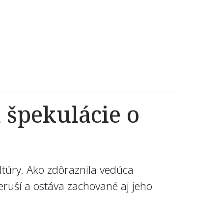
špekulácie o
túry. Ako zdôraznila vedúca
uší a ostáva zachované aj jeho