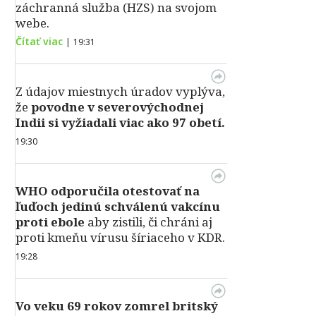
záchranná služba (HZS) na svojom
webe.
Čítať viac
|
19:31
Z údajov miestnych úradov vyplýva,
že
povodne v severovýchodnej
Indii si vyžiadali viac ako 97 obetí.
19:30
WHO odporučila otestovať na
ľuďoch jedinú schválenú vakcínu
proti ebole
aby zistili, či chráni aj
proti kmeňu vírusu šíriaceho v KDR.
19:28
Vo veku 69 rokov zomrel britský