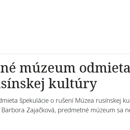
dné múzeum odmieta 
sínskej kultúry
eta špekulácie o rušení Múzea rusínskej kul
 Barbora Zajačková, predmetné múzeum sa ner