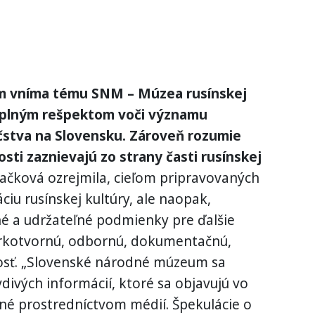
 vníma tému SNM – Múzea rusínskej
 s plným rešpektom voči významu
čstva na Slovensku. Zároveň rozumie
osti zaznievajú zo strany časti rusínskej
ačková ozrejmila, cieľom pripravovaných
ciu rusínskej kultúry, ale naopak,
né a udržateľné podmienky pre ďalšie
erkotvornú, odbornú, dokumentačnú,
osť. „Slovenské národné múzeum sa
divých informácií, ktoré sa objavujú vo
rené prostredníctvom médií. Špekulácie o