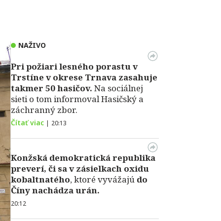
NAŽIVO
Pri požiari lesného porastu v
Trstíne v okrese Trnava zasahuje
takmer 50 hasičov.
Na sociálnej
sieti o tom informoval Hasičský a
záchranný zbor.
Čítať viac
|
20:13
Konžská demokratická republika
preverí, či sa v zásielkach oxidu
kobaltnatého
, ktoré vyvážajú
do
Číny nachádza urán.
20:12