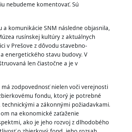
ádiu nebudeme komentovať. Sú
 a komunikácie SNM následne objasnila,
úzea rusínskej kultúry z aktuálnych
ici v Prešove z dôvodu stavebno-
a energetického stavu budovy. V
truovaná len čiastočne a je v
má zodpovednosť nielen voči verejnosti
 zbierkovému fondu, ktorý je potrebné
i, technickými a zákonnými požiadavkami.
dom na ekonomické zaťaženie
spektmi, ako je jeho rozvoj z dlhodobého
tlivosť o zbierkový fond, jeho rozsah,