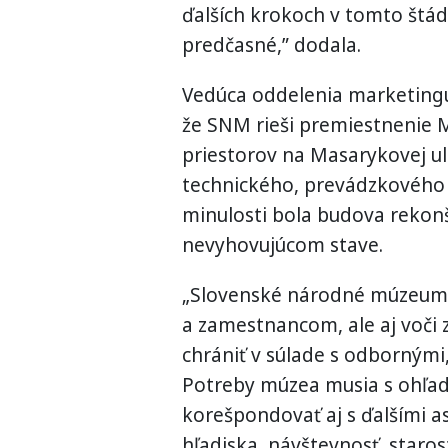
ďalších krokoch v tomto št
predčasné,” dodala.
Vedúca oddelenia marketingu
že SNM rieši premiestnenie M
priestorov na Masarykovej ul
technického, prevádzkového 
minulosti bola budova rekonš
nevyhovujúcom stave.
„Slovenské národné múzeum 
a zamestnancom, ale aj voči
chrániť v súlade s odborným
Potreby múzea musia s ohľa
korešpondovať aj s ďalšími a
hľadiska, návštevnosť, staros