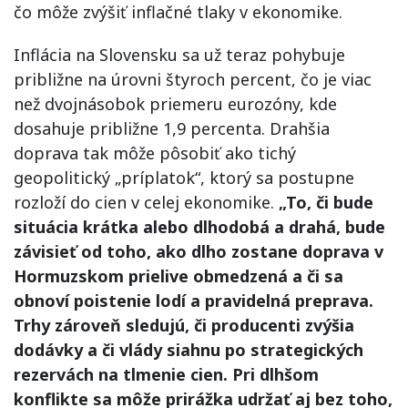
čo môže zvýšiť inflačné tlaky v ekonomike.
Inflácia na Slovensku sa už teraz pohybuje
približne na úrovni štyroch percent, čo je viac
než dvojnásobok priemeru eurozóny, kde
dosahuje približne 1,9 percenta. Drahšia
doprava tak môže pôsobiť ako tichý
geopolitický „príplatok“, ktorý sa postupne
rozloží do cien v celej ekonomike.
„To, či bude
situácia krátka alebo dlhodobá a drahá, bude
závisieť od toho, ako dlho zostane doprava v
Hormuzskom prielive obmedzená a či sa
obnoví poistenie lodí a pravidelná preprava.
Trhy zároveň sledujú, či producenti zvýšia
dodávky a či vlády siahnu po strategických
rezervách na tlmenie cien. Pri dlhšom
konflikte sa môže prirážka udržať aj bez toho,