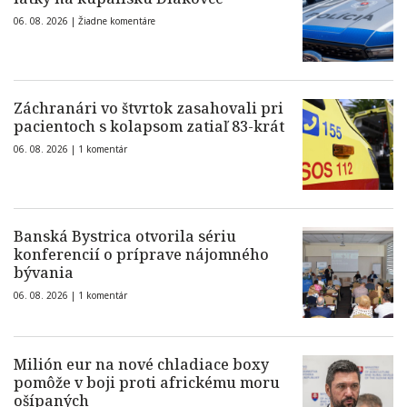
06. 08. 2026 |
Žiadne komentáre
Záchranári vo štvrtok zasahovali pri
pacientoch s kolapsom zatiaľ 83-krát
06. 08. 2026 |
1 komentár
Banská Bystrica otvorila sériu
konferencií o príprave nájomného
bývania
06. 08. 2026 |
1 komentár
Milión eur na nové chladiace boxy
pomôže v boji proti africkému moru
ošípaných