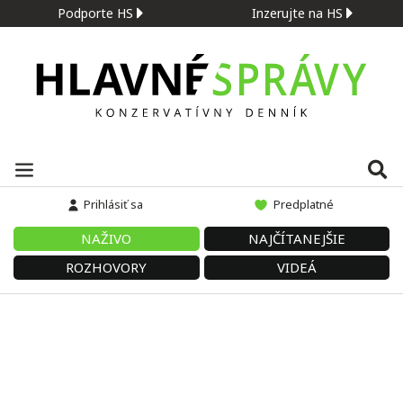
Podporte HS
Inzerujte na HS
Prihlásiť sa
Predplatné
NAŽIVO
NAJČÍTANEJŠIE
ROZHOVORY
VIDEÁ