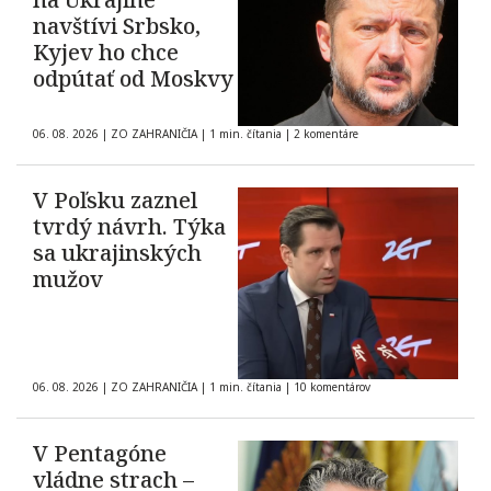
navštívi Srbsko,
Kyjev ho chce
odpútať od Moskvy
06. 08. 2026
|
ZO ZAHRANIČIA
|
1 min. čítania
|
2 komentáre
V Poľsku zaznel
tvrdý návrh. Týka
sa ukrajinských
mužov
06. 08. 2026
|
ZO ZAHRANIČIA
|
1 min. čítania
|
10 komentárov
V Pentagóne
vládne strach –