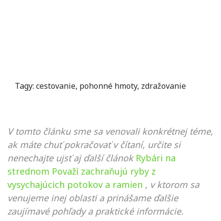
Tagy:
cestovanie
,
pohonné hmoty
,
zdražovanie
V tomto článku sme sa venovali konkrétnej téme,
ak máte chuť pokračovať v čítaní, určite si
nenechajte ujsť aj ďalší článok
Rybári na
strednom Považí zachraňujú ryby z
vysychajúcich potokov a ramien
, v ktorom sa
venujeme inej oblasti a prinášame ďalšie
zaujímavé pohľady a praktické informácie.