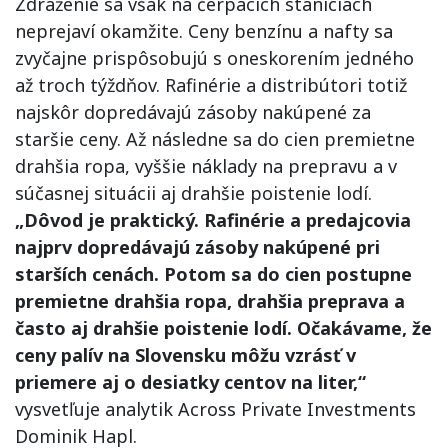
Zdraženie sa však na čerpacích staniciach
neprejaví okamžite. Ceny benzínu a nafty sa
zvyčajne prispôsobujú s oneskorením jedného
až troch týždňov. Rafinérie a distribútori totiž
najskôr dopredávajú zásoby nakúpené za
staršie ceny. Až následne sa do cien premietne
drahšia ropa, vyššie náklady na prepravu a v
súčasnej situácii aj drahšie poistenie lodí.
„Dôvod je praktický. Rafinérie a predajcovia
najprv dopredávajú zásoby nakúpené pri
starších cenách. Potom sa do cien postupne
premietne drahšia ropa, drahšia preprava a
často aj drahšie poistenie lodí. Očakávame, že
ceny palív na Slovensku môžu vzrásť v
priemere aj o desiatky centov na liter,“
vysvetľuje analytik Across Private Investments
Dominik Hapl.