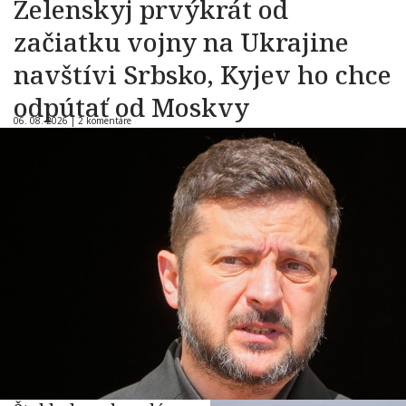
Zelenskyj prvýkrát od
začiatku vojny na Ukrajine
navštívi Srbsko, Kyjev ho chce
odpútať od Moskvy
06. 08. 2026 |
2 komentáre