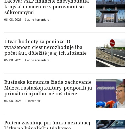
Lacová: VšZP finančne znevýhodnila
krajské nemocnice v porovnaní so
súkromnými
06. 08. 2026 |
Žiadne komentáre
Útvar hodnoty za peniaze: O
vyťaženosti ciest nerozhoduje iba
počet áut, dôležité je aj ich zloženie
06. 08. 2026 |
Žiadne komentáre
Rusínska komunita žiada zachovanie
Múzea rusínskej kultúry, podporili ju
primátori aj odborné inštitúcie
06. 08. 2026 |
1 komentár
Polícia zasahuje pri úniku neznámej
látky na kúpalisku Diakovce