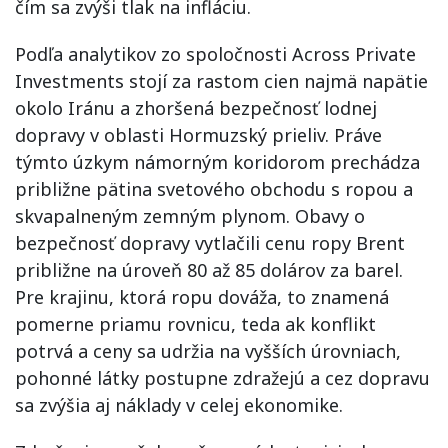
čím sa zvýši tlak na infláciu.
Podľa analytikov zo spoločnosti Across Private
Investments stojí za rastom cien najmä napätie
okolo Iránu a zhoršená bezpečnosť lodnej
dopravy v oblasti Hormuzský prieliv. Práve
týmto úzkym námorným koridorom prechádza
približne pätina svetového obchodu s ropou a
skvapalneným zemným plynom. Obavy o
bezpečnosť dopravy vytlačili cenu ropy Brent
približne na úroveň 80 až 85 dolárov za barel.
Pre krajinu, ktorá ropu dováža, to znamená
pomerne priamu rovnicu, teda ak konflikt
potrvá a ceny sa udržia na vyšších úrovniach,
pohonné látky postupne zdražejú a cez dopravu
sa zvýšia aj náklady v celej ekonomike.