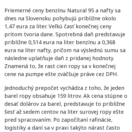
Priemerné ceny benzínu Natural 95 a nafty sa
dnes na Slovensku pohybujú približne okolo
1,47 eura za liter. Veľkú časť konečnej ceny
pritom tvoria dane. Spotrebná daň predstavuje
približne 0,514 eura na liter benzínu a 0,368
eura na liter nafty, pričom na výslednú sumu sa
následne uplatňuje daň z pridanej hodnoty.
Znamená to, že rast cien ropy sa v konečnej
cene na pumpe ešte zväčšuje práve cez DPH.
Jednoduchý prepočet vychádza z toho, že jeden
barel ropy obsahuje 159 litrov. Ak cena stúpne o
desať dolárov za barel, predstavuje to približne
šesť až sedem centov na liter surovej ropy ešte
pred spracovaním. Po započítaní rafinácie,
logistiky a daní sa v praxi takýto nárast často