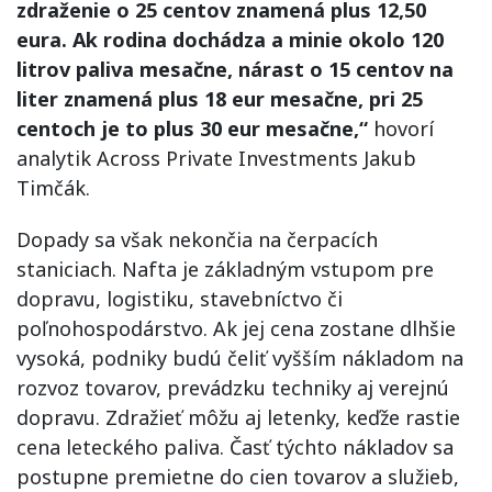
zdraženie o 25 centov znamená plus 12,50
eura. Ak rodina dochádza a minie okolo 120
litrov paliva mesačne, nárast o 15 centov na
liter znamená plus 18 eur mesačne, pri 25
centoch je to plus 30 eur mesačne,“
hovorí
analytik Across Private Investments Jakub
Timčák.
Dopady sa však nekončia na čerpacích
staniciach. Nafta je základným vstupom pre
dopravu, logistiku, stavebníctvo či
poľnohospodárstvo. Ak jej cena zostane dlhšie
vysoká, podniky budú čeliť vyšším nákladom na
rozvoz tovarov, prevádzku techniky aj verejnú
dopravu. Zdražieť môžu aj letenky, keďže rastie
cena leteckého paliva. Časť týchto nákladov sa
postupne premietne do cien tovarov a služieb,