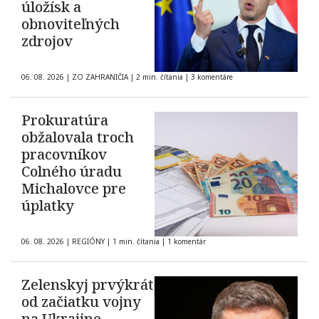
úložísk a
obnoviteľných
zdrojov
06. 08. 2026
|
ZO ZAHRANIČIA
|
2 min. čítania
|
3 komentáre
Prokuratúra
obžalovala troch
pracovníkov
Colného úradu
Michalovce pre
úplatky
06. 08. 2026
|
REGIÓNY
|
1 min. čítania
|
1 komentár
Zelenskyj prvýkrát
od začiatku vojny
na Ukrajine