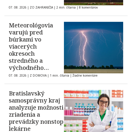
07. 08. 2026
|
ZO ZAHRANIČIA
|
2 min. čítania
|
8 komentárov
Meteorológovia
varujú pred
búrkami vo
viacerých
okresoch
stredného a
východného
Slovenska
07. 08. 2026
|
Z DOMOVA
|
1 min. čítania
|
Žiadne komentáre
Bratislavský
samosprávny kraj
analyzuje možnosti
zriadenia a
prevádzky nonstop
lekárne