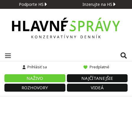
Podporte HS
Inzerujte na HS
Prihlásiť sa
Predplatné
NAŽIVO
NAJČÍTANEJŠIE
ROZHOVORY
VIDEÁ