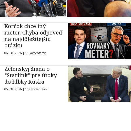
Korčok chce iný
meter. Chýba odpoveď
na najdôležitejšiu
otázku
06. 08. 2026 |
18 komentárov
Zelenskyj žiada o
“Starlink” pre útoky
do hĺbky Ruska
05. 08. 2026 |
109 komentárov