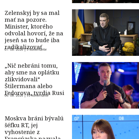
Zelenskyj by sa mal
mať na pozore.
Minister, ktorého
odvolal hovorí, že na
jeseň sa to bude iba
radikalizovať
07. 08. 2026 |
5 komentárov
„Nič nebráni tomu,
aby sme na oplátku
zlikvidovali“
Štilermana alebo
Fedorova, tvrdia Rusi
06. 08. 2026 |
93 komentárov
Moskva bráni bývalú
šéfku RT, jej
vyhostenie z
Francúzska nazvala