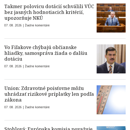
Takmer polovicu dotácií schválili VÚC
bez jasných hodnotiacich kritérií,
upozorňuje NKÚ
07. 08. 2026 |
Žiadne komentáre
Vo Fiľakove chýbajú občianske
hliadky, samospráva žiada o ďalšiu
dotáciu
07. 08. 2026 |
Žiadne komentáre
Union: Zdravotné poisťovne môžu
uhrádzať rizikové príplatky len podľa
zákona
07. 08. 2026 |
Žiadne komentáre
Stohlová: Európska komisia považuje