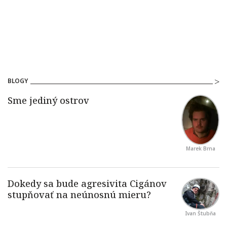
BLOGY
Marek Brna
Ivan Štubňa