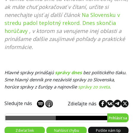
ak máte chuť pokračovať v čítaní, určite si
nenechajte ujsť aj ďalší článok
Na Slovensku v
stredu padol teplotný rekord. Dnes skončia
horúčavy
, v ktorom sa venujeme inej oblasti a
prinášame ďalšie zaujímavé pohľady a praktické
informácie.
Hlavné správy prinášajú
správy dnes
bez politického tlaku.
Sme hlavný denník pre nezávislé správy zo Slovenska,
horúce správy z Európy a najnovšie
správy zo sveta
.
Sledujte nás
Zdieľajte nás
Prihlásiť sa
Zdieľať link
Nahlásiť chybu
Pošlite nám tip