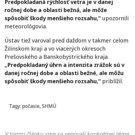
Predpokladaná rýchlosť vetra je v danej
ročnej dobe a oblasti bežná, ale môže
spôsobiť škody menšieho rozsahu,“
upozornili
meteorológovia.
Ústav tiež varoval pred dažďom v takmer celom
Žilinskom kraji a vo viacerých okresoch
Prešovského a Banskobystrického kraja.
„Predpokladaný úhrn a intenzita zrážok sú v
danej ročnej dobe a oblasti bežné, ale môžu
spôsobiť škody menšieho rozsahu,“
priblížil.
Tagy:
počasie
,
SHMÚ
V tomto článku sme sa venovali konkrétnej téme,