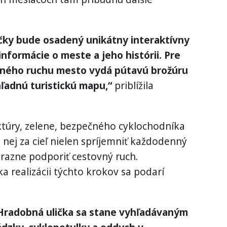
čky bude osadený unikátny interaktívny
nformácie o meste a jeho histórii. Pre
vného ruchu mesto vydá pútavú brožúru
hľadnú turistickú mapu,“
priblížila
ktúry, zelene, bezpečného cyklochodníka
 nej za cieľ nielen spríjemniť každodenný
ýrazne podporiť cestovný ruch.
 realizácii týchto krokov sa podarí
 Hradobná ulička sa stane vyhľadávaným