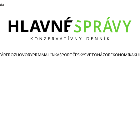
nia
TÁRE
ROZHOVORY
PRIAMA LINKA
ŠPORT
ČESKY
SVETONÁZOR
EKONOMIKA
KU