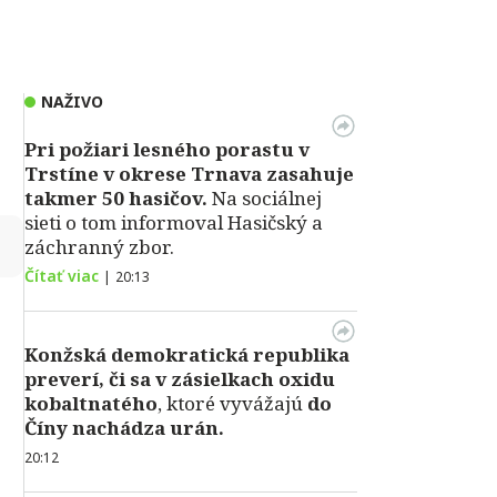
NAŽIVO
Pri požiari lesného porastu v
Trstíne v okrese Trnava zasahuje
takmer 50 hasičov.
Na sociálnej
sieti o tom informoval Hasičský a
↻
záchranný zbor.
Čítať viac
|
20:13
Konžská demokratická republika
preverí, či sa v zásielkach oxidu
kobaltnatého
, ktoré vyvážajú
do
Číny nachádza urán.
20:12