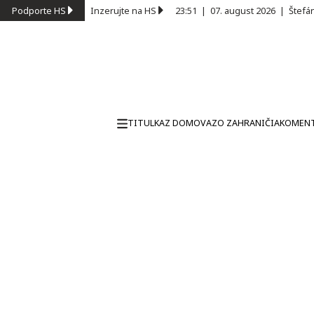
Podporte HS
Inzerujte na HS
23:51
|
07. august 2026
|
Štefá
TITULKA
Z DOMOVA
ZO ZAHRANIČIA
KOMEN