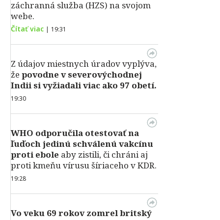
záchranná služba (HZS) na svojom
webe.
Čítať viac
|
19:31
Z údajov miestnych úradov vyplýva,
že
povodne v severovýchodnej
Indii si vyžiadali viac ako 97 obetí.
19:30
WHO odporučila otestovať na
ľuďoch jedinú schválenú vakcínu
proti ebole
aby zistili, či chráni aj
proti kmeňu vírusu šíriaceho v KDR.
19:28
Vo veku 69 rokov zomrel britský