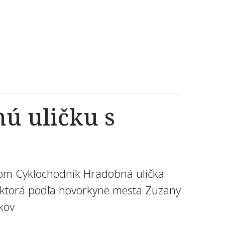
ú uličku s
zvom Cyklochodník Hradobná ulička
u, ktorá podľa hovorkyne mesta Zuzany
íkov