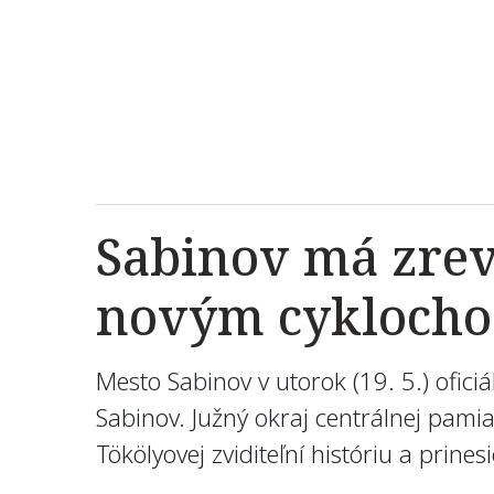
Sabinov má zrev
novým cykloch
Mesto Sabinov v utorok (19. 5.) ofi
Sabinov. Južný okraj centrálnej pami
Tökölyovej zviditeľní históriu a prine