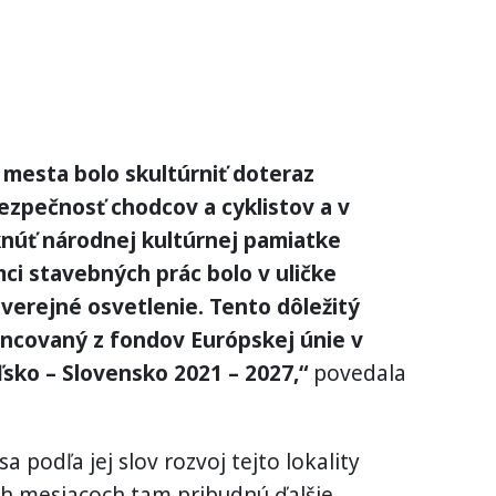
esta bolo skultúrniť doteraz
bezpečnosť chodcov a cyklistov a v
núť národnej kultúrnej pamiatke
i stavebných prác bolo v uličke
erejné osvetlenie. Tento dôležitý
ancovaný z fondov Európskej únie v
sko – Slovensko 2021 – 2027,“
povedala
podľa jej slov rozvoj tejto lokality
ích mesiacoch tam pribudnú ďalšie