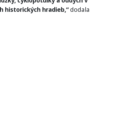
dzky, cyklopotulky a oddych v
h historických hradieb,“
dodala