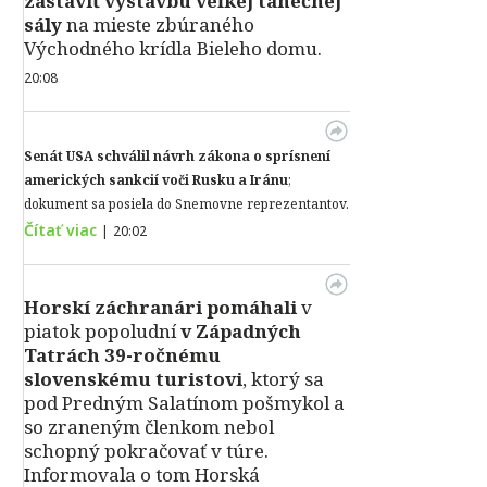
zastaviť výstavbu veľkej tanečnej
sály
na mieste zbúraného
Východného krídla Bieleho domu.
20:08
Senát USA schválil návrh zákona o sprísnení
amerických sankcií voči Rusku a Iránu
;
dokument sa posiela do Snemovne reprezentantov.
Čítať viac
|
20:02
Horskí záchranári pomáhali
v
piatok popoludní
v Západných
Tatrách 39-ročnému
slovenskému turistovi
, ktorý sa
pod Predným Salatínom pošmykol a
so zraneným členkom nebol
schopný pokračovať v túre.
Informovala o tom Horská