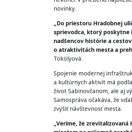
novinky.
„Do priestoru Hradobnej uli
sprievodca, ktorý poskytne i
nadšencov histórie a cesto
o atraktivitách mesta a pre
Tökölyová.
Spojenie modernej infraštru
a kultúrnych aktivít má podľa
život Sabinovčanom, ale aj v
Samospráva očakáva, že vďaka
zvýšiť návštevnosť mesta.
„Veríme, že zrevitalizovaná