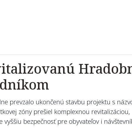
italizovanú Hradobn
odníkom
ciálne prevzalo ukončenú stavbu projektu s ná
atkovej zóny prešiel komplexnou revitalizácio
sie vyššiu bezpečnosť pre obyvateľov i návštevn