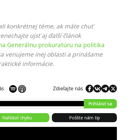
li konkrétnej téme, ak máte chuť
nenechajte ujsť aj ďalší článok
a Generálnu prokuratúru na politika
sa venujeme inej oblasti a prinášame
aktické informácie.
 nás
Zdieľajte nás
Prihlásiť sa
Nahlásiť chybu
Pošlite nám tip