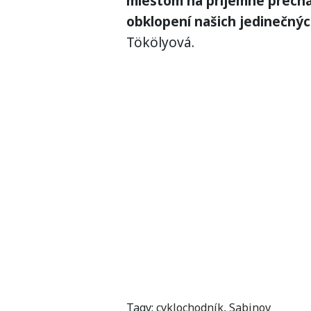
miestom na príjemné prechá
obklopení našich jedinečnýc
Tökölyová.
Tagy:
cyklochodník
,
Sabinov