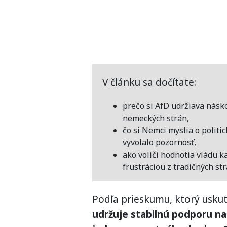
V článku sa dočítate:
prečo si AfD udržiava násk
nemeckých strán,
čo si Nemci myslia o politi
vyvolalo pozornosť,
ako voliči hodnotia vládu k
frustráciou z tradičných str
Podľa prieskumu, ktorý uskut
udržuje stabilnú podporu na