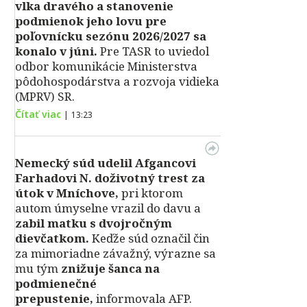
vlka dravého a stanovenie
podmienok jeho lovu pre
poľovnícku sezónu 2026/2027 sa
konalo v júni.
Pre TASR to uviedol
odbor komunikácie Ministerstva
pôdohospodárstva a rozvoja vidieka
(MPRV) SR.
Čítať viac
|
13:23
Nemecký súd udelil Afgancovi
Farhadovi N. doživotný trest za
útok v Mníchove,
pri ktorom
autom úmyselne vrazil do davu a
zabil matku s dvojročným
dievčatkom.
Keďže súd označil čin
za mimoriadne závažný, výrazne sa
mu tým
znižuje šanca na
podmienečné
prepustenie,
informovala AFP.