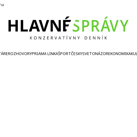
ína
TÁRE
ROZHOVORY
PRIAMA LINKA
ŠPORT
ČESKY
SVETONÁZOR
EKONOMIKA
KU