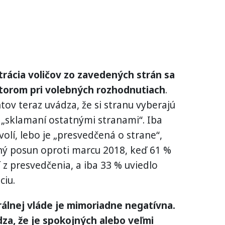
trácia voličov zo zavedených strán sa
ktorom pri volebných rozhodnutiach
.
tov teraz uvádza, že si stranu vyberajú
„sklamaní ostatnými stranami“. Iba
volí, lebo je „presvedčená o strane“,
ný posun oproti marcu 2018, keď 61 %
 z presvedčenia, a iba 33 % uviedlo
ciu.
rálnej vláde je mimoriadne negatívna.
za, že je spokojných alebo veľmi