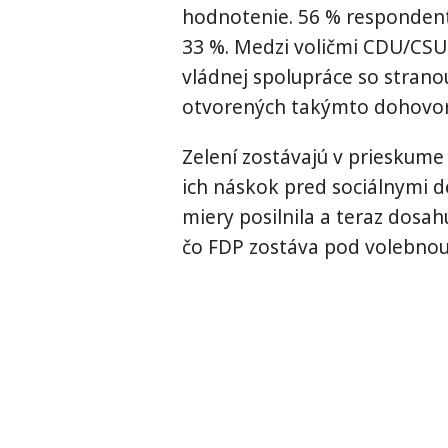
hodnotenie. 56 % respondentov
33 %. Medzi voličmi CDU/CS
vládnej spolupráce so stranou
otvorených takýmto dohovo
Zelení zostávajú v prieskume 
ich náskok pred sociálnymi d
miery posilnila a teraz dosah
čo FDP zostáva pod volebnou 