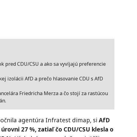
ok pred CDU/CSU a ako sa vyvíjajú preferencie
ckej izolácii AfD a prečo hlasovanie CDU s AfD
ancelára Friedricha Merza a čo stojí za rastúcou
án.
očnila agentúra Infratest dimap, si
AfD
 úrovni 27 %, zatiaľ čo CDU/CSU klesla o