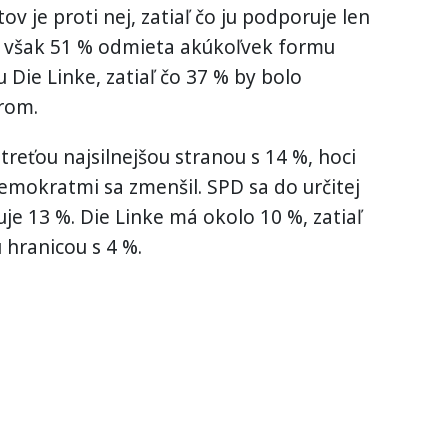
 je proti nej, zatiaľ čo ju podporuje len
U však 51 % odmieta akúkoľvek formu
 Die Linke, zatiaľ čo 37 % by bolo
rom.
treťou najsilnejšou stranou s 14 %, hoci
emokratmi sa zmenšil. SPD sa do určitej
uje 13 %. Die Linke má okolo 10 %, zatiaľ
hranicou s 4 %.