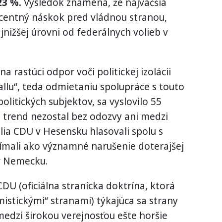
23 %.
Výsledok znamená, že najväčšia
centný náskok pred vládnou stranou,
jnižšej úrovni od federálnych volieb v
 rastúci odpor voči politickej izolácii
allu“, teda odmietaniu spolupráce s touto
olitických subjektov, sa vyslovilo 55
 trend nezostal bez odozvy ani medzi
elia CDU v Hesensku hlasovali spolu s
ímali ako významné narušenie doterajšej
 v Nemecku.
CDU (oficiálna stranícka doktrína, ktorá
mistickými“ stranami) týkajúca sa strany
medzi širokou verejnosťou ešte horšie