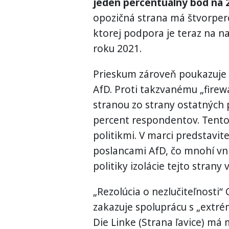
jeden percentuálny bod na 
opozičná strana má štvorper
ktorej podpora je teraz na na
roku 2021.
Prieskum zároveň poukazuje na
AfD. Proti takzvanému „firew
stranou zo strany ostatných p
percent respondentov. Tento
politikmi. V marci predstavit
poslancami AfD, čo mnohí vn
politiky izolácie tejto strany
„Rezolúcia o nezlučiteľnosti“ 
zakazuje spoluprácu s „extré
Die Linke (Strana ľavice) má 