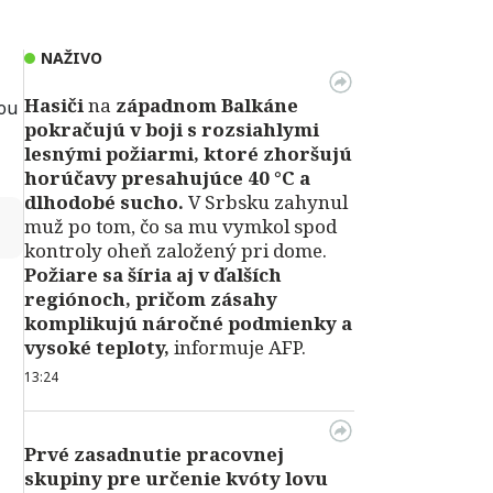
NAŽIVO
Hasiči
na
západnom Balkáne
ou
pokračujú v boji s rozsiahlymi
lesnými požiarmi, ktoré zhoršujú
horúčavy presahujúce 40 °C a
dlhodobé sucho.
V Srbsku zahynul
↻
muž po tom, čo sa mu vymkol spod
kontroly oheň založený pri dome.
Požiare sa šíria aj v ďalších
regiónoch, pričom zásahy
komplikujú náročné podmienky a
vysoké teploty,
informuje AFP.
13:24
Prvé zasadnutie pracovnej
skupiny pre určenie kvóty lovu