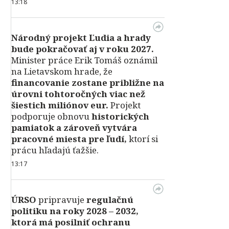
13:18
Národný projekt Ľudia a hrady
bude pokračovať aj v roku 2027.
Minister práce Erik Tomáš oznámil
na Lietavskom hrade, že
financovanie zostane približne na
úrovni tohtoročných viac než
šiestich miliónov eur.
Projekt
podporuje obnovu
historických
pamiatok a zároveň vytvára
pracovné miesta pre ľudí,
ktorí si
prácu hľadajú ťažšie.
13:17
ÚRSO
pripravuje
regulačnú
politiku na roky 2028 – 2032,
ktorá má posilniť ochranu