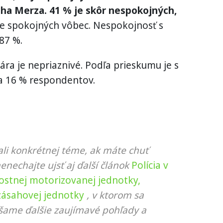
cha Merza. 41 % je skôr nespokojných,
 je spokojných vôbec. Nespokojnosť s
87 %.
ra je nepriaznivé. Podľa prieskumu je s
a 16 % respondentov.
li konkrétnej téme, ak máte chuť
nenechajte ujsť aj ďalší článok
Polícia v
ostnej motorizovanej jednotky,
zásahovej jednotky
, v ktorom sa
ášame ďalšie zaujímavé pohľady a