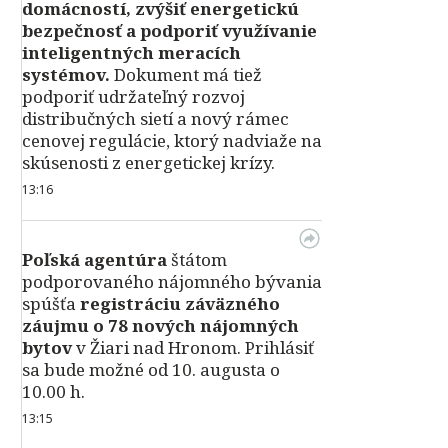
domácností, zvýšiť energetickú
bezpečnosť a podporiť využívanie
inteligentných meracích
systémov.
Dokument má tiež
podporiť udržateľný rozvoj
distribučných sietí a nový rámec
cenovej regulácie, ktorý nadviaže na
skúsenosti z energetickej krízy.
13:16
Poľská agentúra
štátom
podporovaného nájomného bývania
spúšťa
registráciu záväzného
záujmu o 78 nových nájomných
bytov
v Žiari nad Hronom. Prihlásiť
sa bude možné od 10. augusta o
10.00 h.
13:15