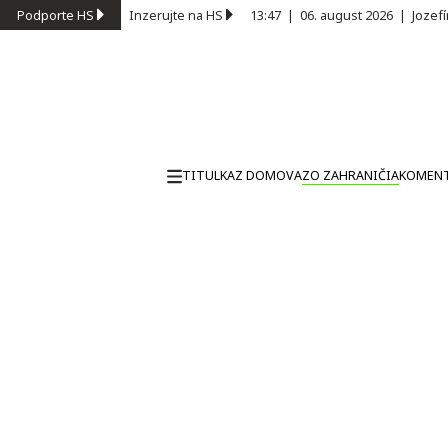
Podporte HS
Inzerujte na HS
13:47
|
06. august 2026
|
Jozef
TITULKA
Z DOMOVA
ZO ZAHRANIČIA
KOMEN