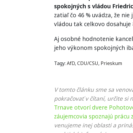
spokojných s vládou Friedri
zatiaľ čo 46 % uvádza, že nie
vládou tak celkovo dosahuje 
Aj osobné hodnotenie kancelá
jeho výkonom spokojných ib
Tagy:
AfD
,
CDU/CSU
,
Prieskum
V tomto článku sme sa venova
pokračovať v čítaní, určite si 
Trnave otvorí dvere Pohotov
záujemcovia spoznajú prácu 
venujeme inej oblasti a prin