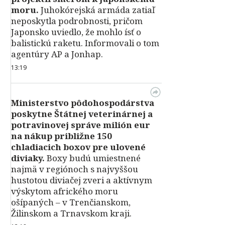
moru.
Juhokórejská armáda zatiaľ
neposkytla podrobnosti, pričom
Japonsko uviedlo, že mohlo ísť o
balistickú raketu. Informovali o tom
agentúry AP a Jonhap.
13:19
Ministerstvo pôdohospodárstva
poskytne Štátnej veterinárnej a
potravinovej správe milión eur
na nákup približne 150
chladiacich boxov pre ulovené
diviaky.
Boxy budú umiestnené
najmä v regiónoch s najvyššou
hustotou diviačej zveri a aktívnym
výskytom afrického moru
ošípaných – v Trenčianskom,
Žilinskom a Trnavskom kraji.