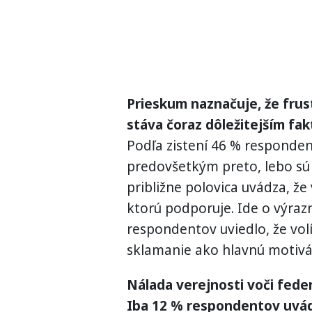
Prieskum naznačuje, že frus
stáva čoraz dôležitejším fa
Podľa zistení 46 % responden
predovšetkým preto, lebo sú 
približne polovica uvádza, že 
ktorú podporuje. Ide o výraz
respondentov uviedlo, že volí
sklamanie ako hlavnú motivá
Nálada verejnosti voči fede
Iba 12 % respondentov uvád