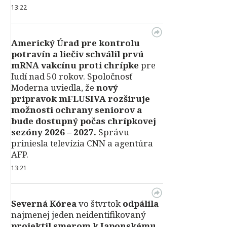
13:22
Americký Úrad pre kontrolu
potravín a liečiv schválil prvú
mRNA vakcínu proti chrípke
pre
ľudí nad 50 rokov. Spoločnosť
Moderna uviedla, že
nový
prípravok mFLUSIVA rozširuje
možnosti ochrany seniorov a
bude dostupný počas chrípkovej
sezóny 2026 – 2027.
Správu
priniesla televízia CNN a agentúra
AFP.
13:21
Severná Kórea
vo štvrtok
odpálila
najmenej jeden neidentifikovaný
projektil smerom k Japonskému