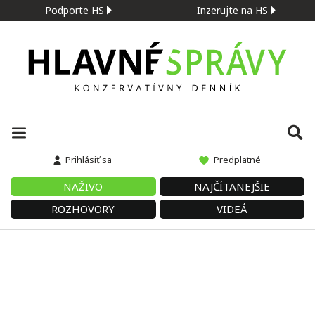
Podporte HS
Inzerujte na HS
Prihlásiť sa
Predplatné
NAŽIVO
NAJČÍTANEJŠIE
ROZHOVORY
VIDEÁ