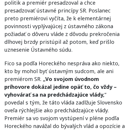
politik a premiér presadzoval a chce
presadzovať ústavné princípy SR. Poslanec
preto premiérovi vyčíta, že k elementárnej
povinnosti vyplývajúcej z ústavného zákona
požiadať o dôveru vláde z dôvodu prekročenia
dlhovej brzdy pristúpil až potom, keď prišlo
uznesenie Ústavného súdu.
Fico sa podľa Horeckého nespráva ako niekto,
kto by mohol byť ústavným sudcom, ale ani
premiérom SR.
„Vo svojom úvodnom
príhovore dokázal jedine opäť to, čo vždy –
vyhovárať sa na predchádzajúce vlády,
“
povedal s tým, že táto vláda zadlžuje Slovensko
oveľa rýchlejšie ako predchádzajúce vlády.
Premiér sa vo svojom vystúpení v pléne podľa
Horeckého navážal do bývalých vlád a opozície a