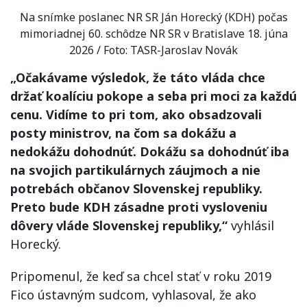
Na snímke poslanec NR SR Ján Horecký (KDH) počas
mimoriadnej 60. schôdze NR SR v Bratislave 18. júna
2026 / Foto: TASR-Jaroslav Novák
„Očakávame výsledok, že táto vláda chce
držať koalíciu pokope a seba pri moci za každú
cenu. Vidíme to pri tom, ako obsadzovali
posty ministrov, na čom sa dokážu a
nedokážu dohodnúť. Dokážu sa dohodnúť iba
na svojich partikulárnych záujmoch a nie
potrebách občanov Slovenskej republiky.
Preto bude KDH zásadne proti vysloveniu
dôvery vláde Slovenskej republiky,“
vyhlásil
Horecký.
Pripomenul, že keď sa chcel stať v roku 2019
Fico ústavným sudcom, vyhlasoval, že ako