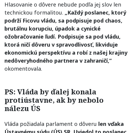
Hlasovanie o dôvere nebude podľa jej slov len
technickou formalitou.
„Každý poslanec, ktorý
podrží Ficovu vládu, sa podpisuje pod chaos,
brutálnu korupciu, úpadok a cynické
ožobračovanie ľudí. Podpisuje sa pod vládu,
ktorá ničí dôveru v spravodlivosť, likviduje
ekonomickú perspektívu a robí z našej krajiny
nedôveryhodného partnera v zahraničí,“
okomentovala.
PS: Vláda by ďalej konala
protiústavne, ak by nebolo
nálezu ÚS
Vláda požiadala parlament o dôveru
len vďaka
Ústavnému súdu (ÚS) SR. Uviedol to poslanec