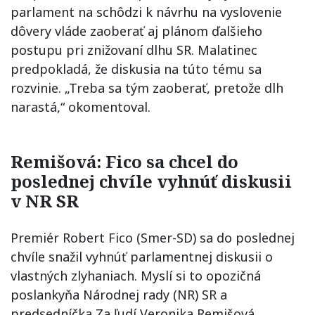
parlament na schôdzi k návrhu na vyslovenie
dôvery vláde zaoberať aj plánom ďalšieho
postupu pri znižovaní dlhu SR. Malatinec
predpokladá, že diskusia na túto tému sa
rozvinie. „Treba sa tým zaoberať, pretože dlh
narastá,“ okomentoval.
Remišová: Fico sa chcel do
poslednej chvíle vyhnúť diskusii
v NR SR
Premiér Robert Fico (Smer-SD) sa do poslednej
chvíle snažil vyhnúť parlamentnej diskusii o
vlastných zlyhaniach. Myslí si to opozičná
poslankyňa Národnej rady (NR) SR a
predsedníčka Za ľudí Veronika Remišová.