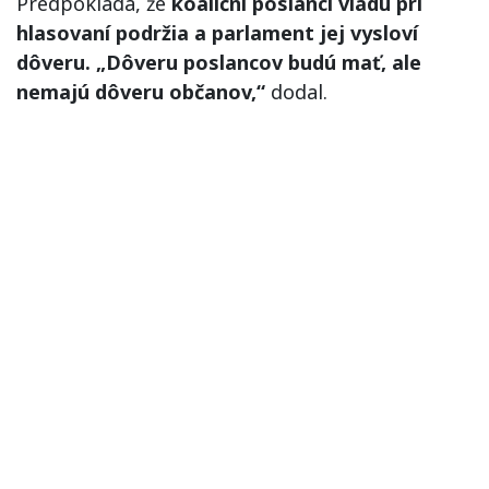
Predpokladá, že
koaliční poslanci vládu pri
hlasovaní podržia a parlament jej vysloví
dôveru. „Dôveru poslancov budú mať, ale
nemajú dôveru občanov,“
dodal.