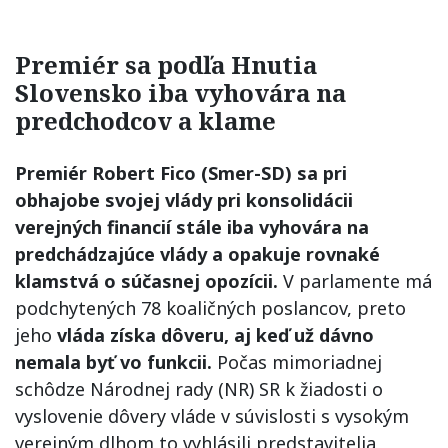
Premiér sa podľa Hnutia
Slovensko iba vyhovára na
predchodcov a klame
Premiér Robert Fico (Smer-SD) sa pri
obhajobe svojej vlády pri konsolidácii
verejných financií stále iba vyhovára na
predchádzajúce vlády a opakuje rovnaké
klamstvá o súčasnej opozícii.
V parlamente má
podchytených 78 koaličných poslancov, preto
jeho
vláda získa dôveru, aj keď už dávno
nemala byť vo funkcii.
Počas mimoriadnej
schôdze Národnej rady (NR) SR k žiadosti o
vyslovenie dôvery vláde v súvislosti s vysokým
verejným dlhom to vyhlásili predstavitelia