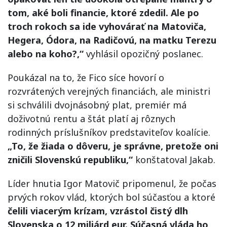
tom, aké boli financie, ktoré zdedil. Ale po
troch rokoch sa ide vyhovárať na Matoviča,
Hegera, Ódora, na Radičovú, na matku Terezu
alebo na koho?,“
vyhlásil opozičný poslanec.
Poukázal na to, že Fico síce hovorí o
rozvrátených verejných financiách, ale ministri
si schválili dvojnásobný plat, premiér má
doživotnú rentu a štát platí aj rôznych
rodinných príslušníkov predstaviteľov koalície.
„To, že žiada o dôveru, je správne, pretože oni
zničili Slovenskú republiku,“
konštatoval Jakab.
Líder hnutia Igor Matovič pripomenul, že počas
prvých rokov vlád, ktorých bol súčasťou a ktoré
čelili viacerým krízam, vzrástol čistý dlh
Slovenska o 12 miliárd eur. Súčasná vláda ho