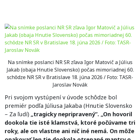
Na snímke poslanci NR SR zľava Igor Matovič a Július
Jakab (obaja Hnutie Slovensko) počas mimoriadnej 60.
schôdze NR SR v Bratislave 18. júna 2026 / Foto: TASR-
Jaroslav Novák
Pri svojom vystúpení v úvode schôdze bol
premiér podľa Júliusa Jakaba (Hnutie Slovensko
– Za ľudí)
„tragicky nepripravený“. „On hovoril
dookola tie isté klamstvá, ktoré počúvame tri
roky, ale on vlastne ani nič iné nemá. On môže
opakovať len tie dookola otrepané mantry o