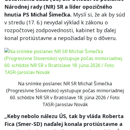
Národnej rady (NR) SR a líder opozičného
hnutia PS Michal Šimečka.
Myslí si, že ak by súd
v stredu (17. 6.) nevydal výklad k zákonu o
rozpočtovej zodpovednosti, kabinet by ďalej
konal protiústavne a nepožiadal by o dôveru.
Na snímke poslanec NR SR Michal Šimečka
(Progresívne Slovensko) vystupuje počas mimoriadnej
60. schôdze NR SR v Bratislave 18. júna 2026 / Foto:
TASR-Jaroslav Novák
„Keby nebolo nálezu ÚS, tak by vláda Roberta
Fica (Smer-SD) naďalej konala protiústavne a