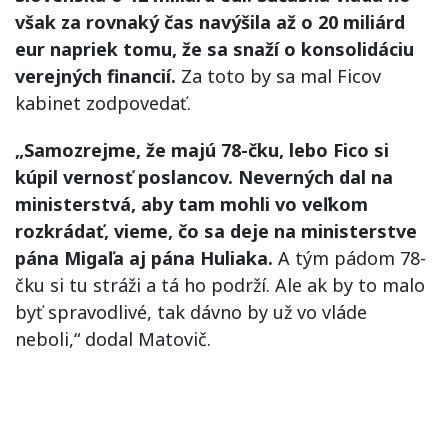
však za rovnaký čas navýšila až o 20 miliárd
eur napriek tomu, že sa snaží o konsolidáciu
verejných financií.
Za toto by sa mal Ficov
kabinet zodpovedať.
„Samozrejme, že majú 78-čku, lebo Fico si
kúpil vernosť poslancov. Neverných dal na
ministerstvá, aby tam mohli vo veľkom
rozkrádať, vieme, čo sa deje na ministerstve
pána Migaľa aj pána Huliaka.
A tým pádom 78-
čku si tu stráži a tá ho podrží. Ale ak by to malo
byť spravodlivé, tak dávno by už vo vláde
neboli,“ dodal Matovič.