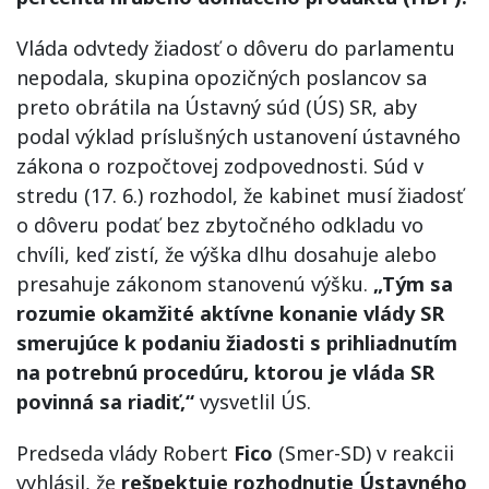
Vláda odvtedy žiadosť o dôveru do parlamentu
nepodala, skupina opozičných poslancov sa
preto obrátila na Ústavný súd (ÚS) SR, aby
podal výklad príslušných ustanovení ústavného
zákona o rozpočtovej zodpovednosti. Súd v
stredu (17. 6.) rozhodol, že kabinet musí žiadosť
o dôveru podať bez zbytočného odkladu vo
chvíli, keď zistí, že výška dlhu dosahuje alebo
presahuje zákonom stanovenú výšku.
„Tým sa
rozumie okamžité aktívne konanie vlády SR
smerujúce k podaniu žiadosti s prihliadnutím
na potrebnú procedúru, ktorou je vláda SR
povinná sa riadiť,“
vysvetlil ÚS.
Predseda vlády Robert
Fico
(Smer-SD) v reakcii
vyhlásil, že
rešpektuje rozhodnutie Ústavného