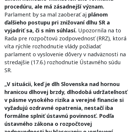
procedúru, ale má zásadnejší význam.
Parlament by sa mal zaoberať aj
plánom
ďalšieho postupu pri znižovaní dlhu SR a
vyjadriť sa, či s ním súhlasí.
Upozornila na to
Rada pre rozpočtovú zodpovednosť (RRZ), ktorá
víta rýchle rozhodnutie vlády požiadať
parlament o vyslovenie dôvery v nadväznosti na
stredajšie (17.6.) rozhodnutie Ústavného súdu
SR.
„V situácii, keď je dlh Slovenska nad hornou
hranicou dlhovej brzdy, dlhodobá udržateľnosť
v pásme vysokého rizika a verejné financie si
vyžadujú ozdravné opatrenia, nestačí iba
formálne splniť ústavnú povinnosť. Podľa
ústavného zákona o rozpočtovej
zodpovednosti by hlasovaniu o vyslovení