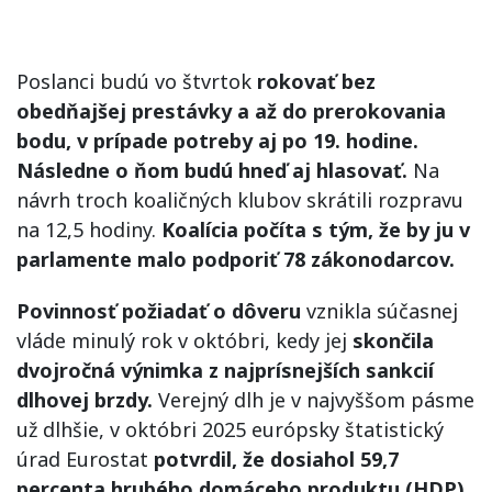
Poslanci budú vo štvrtok
rokovať bez
obedňajšej prestávky a až do prerokovania
bodu, v prípade potreby aj po 19. hodine.
Následne o ňom budú hneď aj hlasovať.
Na
návrh troch koaličných klubov skrátili rozpravu
na 12,5 hodiny.
Koalícia počíta s tým, že by ju v
parlamente malo podporiť 78 zákonodarcov.
Povinnosť
požiadať o dôveru
vznikla súčasnej
vláde minulý rok v októbri, kedy jej
skončila
dvojročná výnimka z najprísnejších sankcií
dlhovej brzdy.
Verejný dlh je v najvyššom pásme
už dlhšie, v októbri 2025 európsky štatistický
úrad Eurostat
potvrdil, že dosiahol 59,7
percenta hrubého domáceho produktu (HDP).