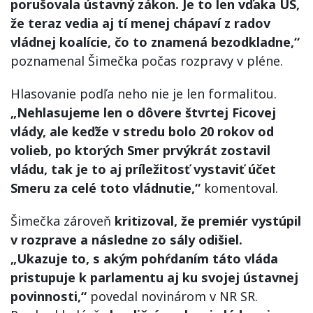
porušovala ústavný zákon. Je to len vďaka ÚS,
že teraz vedia aj tí menej chápaví z radov
vládnej koalície, čo to znamená bezodkladne,“
poznamenal Šimečka počas rozpravy v pléne.
Hlasovanie podľa neho nie je len formalitou.
„Nehlasujeme len o dôvere štvrtej Ficovej
vlády, ale keďže v stredu bolo 20 rokov od
volieb, po ktorých Smer prvýkrát zostavil
vládu, tak je to aj príležitosť vystaviť účet
Smeru za celé toto vládnutie,“
komentoval.
Šimečka zároveň
kritizoval, že premiér vystúpil
v rozprave a následne zo sály odišiel.
„Ukazuje to, s akým pohŕdaním táto vláda
pristupuje k parlamentu aj ku svojej ústavnej
povinnosti,“
povedal novinárom v NR SR.