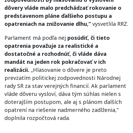
dôvery vláde malo predchádzať rokovanie o
predstavenom pláne ďalšieho postupu a
opatreniach na znižovanie dlhu,“
vysvetlila RRZ.
Parlament má podľa nej
posúdiť, či tieto
opatrenia považuje za realistické a
dostatočné a rozhodnúť, či vláde dáva
mandát na jeden rok pokračovať v ich
realizácii.
„Hlasovanie o dôvere je preto
prevzatím politickej zodpovednosti Národnej
rady SR za stav verejných financií. Ak parlament
vláde dôveru vysloví, dáva tým súhlas nielen s
doterajším postupom, ale aj s plánom ďalších
opatrení na riešenie nadmerného zadlženia,“
doplnila rozpočtová rada.