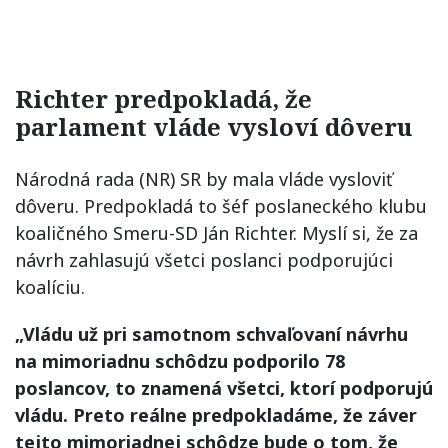
Richter predpokladá, že
parlament vláde vysloví dôveru
Národná rada (NR) SR by mala vláde vysloviť
dôveru. Predpokladá to šéf poslaneckého klubu
koaličného Smeru-SD Ján Richter. Myslí si, že za
návrh zahlasujú všetci poslanci podporujúci
koalíciu.
„Vládu už pri samotnom schvaľovaní návrhu
na mimoriadnu schôdzu podporilo 78
poslancov, to znamená všetci, ktorí podporujú
vládu. Preto reálne predpokladáme, že záver
tejto mimoriadnej schôdze bude o tom, že