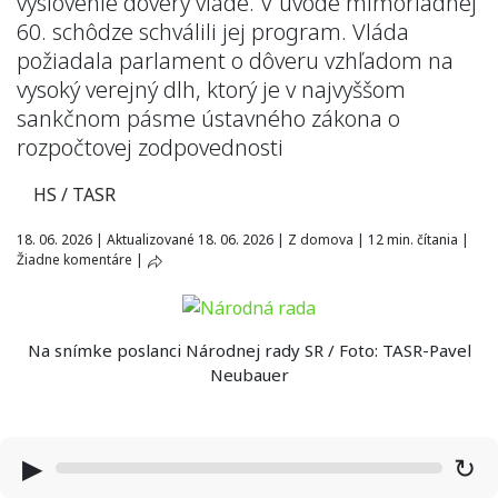
vyslovenie dôvery vláde. V úvode mimoriadnej
60. schôdze schválili jej program. Vláda
požiadala parlament o dôveru vzhľadom na
vysoký verejný dlh, ktorý je v najvyššom
sankčnom pásme ústavného zákona o
rozpočtovej zodpovednosti
HS / TASR
18. 06. 2026
|
Aktualizované 18. 06. 2026
|
Z domova
|
12 min. čítania
|
Žiadne komentáre
|
Na snímke poslanci Národnej rady SR / Foto: TASR-Pavel
Neubauer
▶
↻