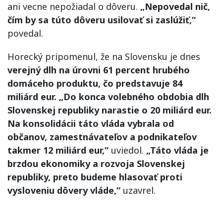
ani vecne nepožiadal o dôveru.
„Nepovedal nič,
čím by sa túto dôveru usilovať si zaslúžiť,“
povedal.
Horecký pripomenul, že na Slovensku je dnes
verejný dlh na úrovni 61 percent hrubého
domáceho produktu, čo predstavuje 84
miliárd eur. „Do konca volebného obdobia dlh
Slovenskej republiky narastie o 20 miliárd eur.
Na konsolidácii táto vláda vybrala od
občanov, zamestnávateľov a podnikateľov
takmer 12 miliárd eur,“
uviedol.
„Táto vláda je
brzdou ekonomiky a rozvoja Slovenskej
republiky, preto budeme hlasovať proti
vysloveniu dôvery vláde,“
uzavrel.