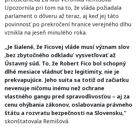
Upozornila pri tom na to, že vláda požiadala
parlament o dôveru až teraz, aj keď jej táto
povinnosť po prekročení hranice verejného dlhu
vznikla na jeseň minulého roka.
„Je šialené, že Ficovej vláde musí význam slov
‚bez zbytočného odkladu‘ vysvetľovať až
Ústavný súd. To, že Robert Fico bol schopný
dlhé mesiace vládnuť bez legitimity, nie je
prekvapujúce. Jeho suita sa totiž od začiatku
nevenuje ničomu inému než ochrane
vlastného gangu pred spravodlivosťou – aj za
cenu ohýbania zákonov, oslabovania právneho
štátu a rozvratu bezpečnosti na Slovensku,“
skonštatovala Remišová.