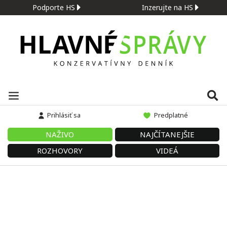
Podporte HS
Inzerujte na HS
Prihlásiť sa
Predplatné
NAŽIVO
NAJČÍTANEJŠIE
ROZHOVORY
VIDEÁ