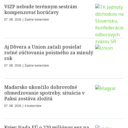
VšZP nebude terénnym sestrám
kompenzovať horúčavy
07. 08. 2026 |
Žiadne komentáre
Aj Dôvera a Union začali posielať
ročné zúčtovania poistného za minulý
rok
07. 08. 2026 |
Žiadne komentáre
Maďarsko ukončilo dobrovoľné
obmedzovanie spotreby, situácia v
Paksi zostáva zložitá
07. 08. 2026 |
4 komentáre
Kyjev žiada EÚ o 220 miliónov eur na