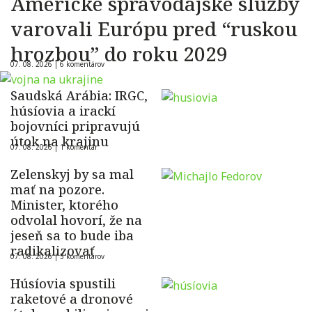
Americké spravodajské služby
varovali Európu pred “ruskou
hrozbou” do roku 2029
07. 08. 2026 |
6 komentárov
Saudská Arábia: IRGC,
húsíovia a irackí
bojovníci pripravujú
útok na krajinu
07. 08. 2026 |
1 komentár
Zelenskyj by sa mal
mať na pozore.
Minister, ktorého
odvolal hovorí, že na
jeseň sa to bude iba
radikalizovať
07. 08. 2026 |
5 komentárov
Húsíovia spustili
raketové a dronové