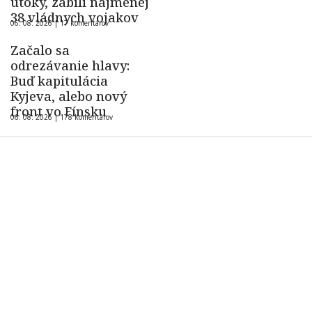
útoky, zabili najmenej
38 vládnych vojakov
06. 08. 2026 |
17 komentárov
Začalo sa
odrezávanie hlavy:
Buď kapitulácia
Kyjeva, alebo nový
front vo Fínsku
06. 08. 2026 |
178 komentárov