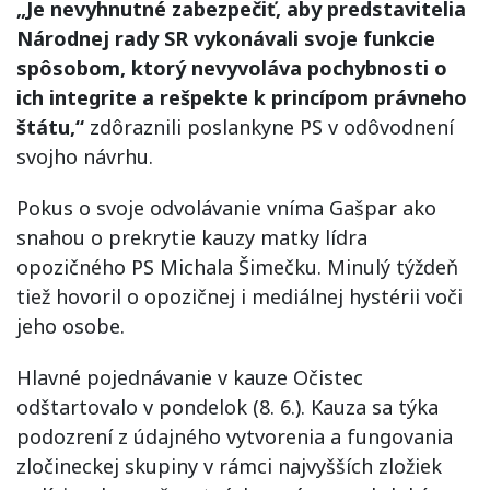
„Je nevyhnutné zabezpečiť, aby predstavitelia
Národnej rady SR vykonávali svoje funkcie
spôsobom, ktorý nevyvoláva pochybnosti o
ich integrite a rešpekte k princípom právneho
štátu,“
zdôraznili poslankyne PS v odôvodnení
svojho návrhu.
Pokus o svoje odvolávanie vníma Gašpar ako
snahou o prekrytie kauzy matky lídra
opozičného PS Michala Šimečku. Minulý týždeň
tiež hovoril o opozičnej i mediálnej hystérii voči
jeho osobe.
Hlavné pojednávanie v kauze Očistec
odštartovalo v pondelok (8. 6.). Kauza sa týka
podozrení z údajného vytvorenia a fungovania
zločineckej skupiny v rámci najvyšších zložiek