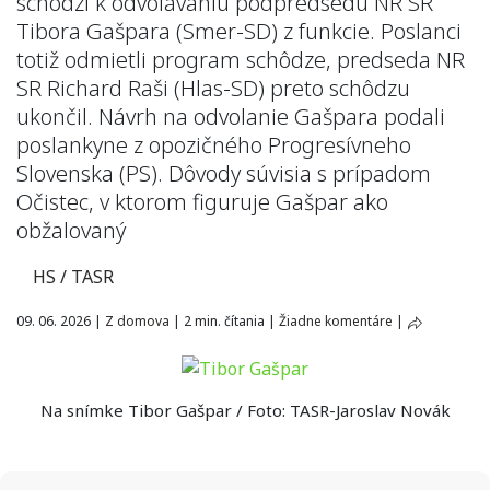
schôdzi k odvolávaniu podpredsedu NR SR
Tibora Gašpara (Smer-SD) z funkcie. Poslanci
totiž odmietli program schôdze, predseda NR
SR Richard Raši (Hlas-SD) preto schôdzu
ukončil. Návrh na odvolanie Gašpara podali
poslankyne z opozičného Progresívneho
Slovenska (PS). Dôvody súvisia s prípadom
Očistec, v ktorom figuruje Gašpar ako
obžalovaný
HS / TASR
09. 06. 2026
|
Z domova
|
2 min. čítania
|
Žiadne komentáre
|
Na snímke Tibor Gašpar / Foto: TASR-Jaroslav Novák