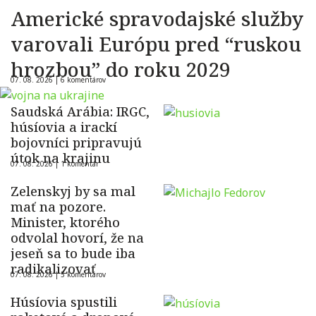
Americké spravodajské služby
varovali Európu pred “ruskou
hrozbou” do roku 2029
07. 08. 2026 |
6 komentárov
Saudská Arábia: IRGC,
húsíovia a irackí
bojovníci pripravujú
útok na krajinu
07. 08. 2026 |
1 komentár
Zelenskyj by sa mal
mať na pozore.
Minister, ktorého
odvolal hovorí, že na
jeseň sa to bude iba
radikalizovať
07. 08. 2026 |
5 komentárov
Húsíovia spustili