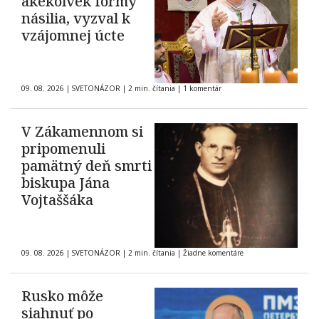
akékoľvek formy
násilia, vyzval k
vzájomnej úcte
09. 08. 2026
|
SVETONÁZOR
|
2 min. čítania
|
1 komentár
V Zákamennom si
pripomenuli
pamätný deň smrti
biskupa Jána
Vojtaššáka
09. 08. 2026
|
SVETONÁZOR
|
2 min. čítania
|
Žiadne komentáre
Rusko môže
siahnuť po