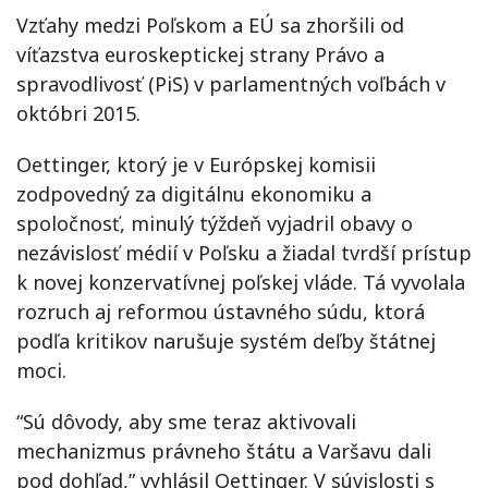
Vzťahy medzi Poľskom a EÚ sa zhoršili od
víťazstva euroskeptickej strany Právo a
spravodlivosť (PiS) v parlamentných voľbách v
októbri 2015.
Oettinger, ktorý je v Európskej komisii
zodpovedný za digitálnu ekonomiku a
spoločnosť, minulý týždeň vyjadril obavy o
nezávislosť médií v Poľsku a žiadal tvrdší prístup
k novej konzervatívnej poľskej vláde. Tá vyvolala
rozruch aj reformou ústavného súdu, ktorá
podľa kritikov narušuje systém deľby štátnej
moci.
“Sú dôvody, aby sme teraz aktivovali
mechanizmus právneho štátu a Varšavu dali
pod dohľad,” vyhlásil Oettinger. V súvislosti s