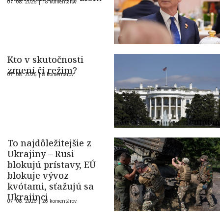
07. 08. 2026 |
18 komentárov
Kto v skutočnosti
zmení čí režim?
07. 08. 2026 |
8 komentárov
To najdôležitejšie z
Ukrajiny – Rusi
blokujú prístavy, EÚ
blokuje vývoz
kvótami, sťažujú sa
Ukrajinci
07. 08. 2026 |
26 komentárov