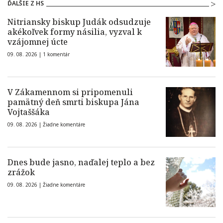
ĎALŠIE Z HS
Nitriansky biskup Judák odsudzuje
akékoľvek formy násilia, vyzval k
vzájomnej úcte
09. 08. 2026 |
1 komentár
V Zákamennom si pripomenuli
pamätný deň smrti biskupa Jána
Vojtaššáka
09. 08. 2026 |
Žiadne komentáre
Dnes bude jasno, naďalej teplo a bez
zrážok
09. 08. 2026 |
Žiadne komentáre