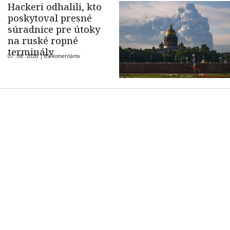
Hackeri odhalili, kto
poskytoval presné
súradnice pre útoky
na ruské ropné
terminály
07. 08. 2026 |
69 komentárov