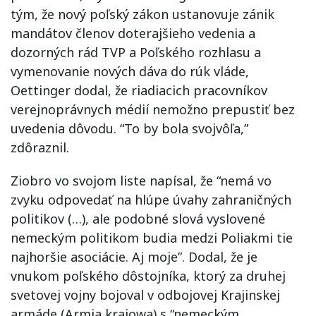
tým, že nový poľský zákon ustanovuje zánik
mandátov členov doterajšieho vedenia a
dozorných rád TVP a Poľského rozhlasu a
vymenovanie nových dáva do rúk vláde,
Oettinger dodal, že riadiacich pracovníkov
verejnoprávnych médií nemožno prepustiť bez
uvedenia dôvodu. “To by bola svojvôľa,”
zdôraznil.
Ziobro vo svojom liste napísal, že “nemá vo
zvyku odpovedať na hlúpe úvahy zahraničných
politikov (…), ale podobné slová vyslovené
nemeckým politikom budia medzi Poliakmi tie
najhoršie asociácie. Aj moje”. Dodal, že je
vnukom poľského dôstojníka, ktorý za druhej
svetovej vojny bojoval v odbojovej Krajinskej
armáde (Armia krajowa) s “nemeckým