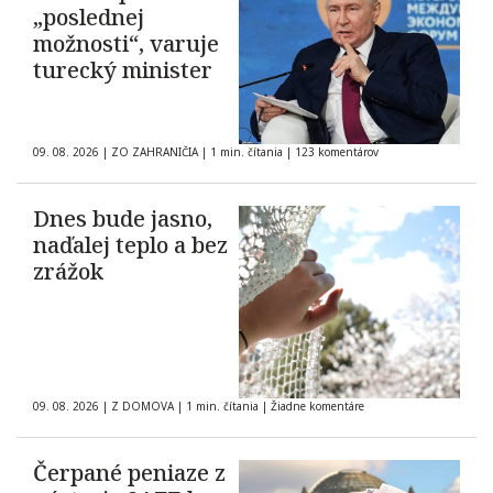
„poslednej
možnosti“, varuje
turecký minister
09. 08. 2026
|
ZO ZAHRANIČIA
|
1 min. čítania
|
123 komentárov
Dnes bude jasno,
naďalej teplo a bez
zrážok
09. 08. 2026
|
Z DOMOVA
|
1 min. čítania
|
Žiadne komentáre
Čerpané peniaze z