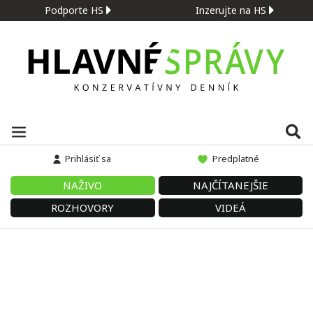
Podporte HS
Inzerujte na HS
Prihlásiť sa
Predplatné
NAŽIVO
NAJČÍTANEJŠIE
ROZHOVORY
VIDEÁ