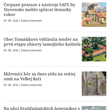
Čerpané peniaze z nástroja SAFE by
Slovensko mohlo splácať desiatky
rokov
09. 08. 2026 |
Žiadne komentáre
Obec Tomášikovo vyhlásila tender na
prvú etapu obnovy tamojšieho kaštieľa
09. 08. 2026 |
Žiadne komentáre
Milovníci hôr sa dnes zídu na svätej
omši na Veľkej Rači
09. 08. 2026 |
Žiadne komentáre
Na ulici Protifašistických bojovníkov v