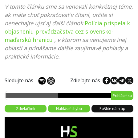
V tomto článku sme sa venovali konkrétnej téme,
ak máte chuť pokračovať v čítaní, určite si
nenechajte ujsť aj ďalší článok
Polícia prispela k
objasneniu prevádzačstva cez slovensko-
maďarskú hranicu
, v ktorom sa venujeme inej
oblasti a prinášame ďalšie zaujímavé pohľady a
praktické informácie.
Sledujte nás
Zdieľajte nás
Prihlásiť sa
Zdieľať link
Nahlásiť chybu
Pošlite nám tip