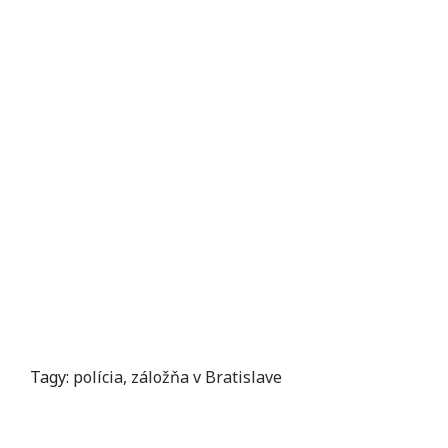
Tagy:
polícia
,
záložňa v Bratislave