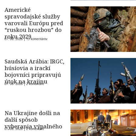
Americké
spravodajské služby
varovali Európu pred
“ruskou hrozbou” do
roku 2029
07. 08. 2026 |
13 komentárov
Saudská Arábia: IRGC,
húsíovia a irackí
bojovníci pripravujú
útok na krajinu
07. 08. 2026 |
2 komentáre
Na Ukrajine došli na
ďalší spôsob
vyberania výpalného
07. 08. 2026 |
2 komentáre