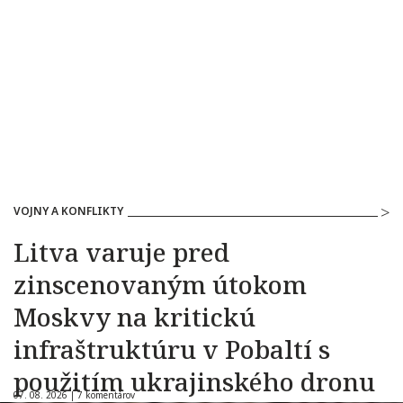
VOJNY A KONFLIKTY
Litva varuje pred
zinscenovaným útokom
Moskvy na kritickú
infraštruktúru v Pobaltí s
použitím ukrajinského dronu
07. 08. 2026 |
7 komentárov