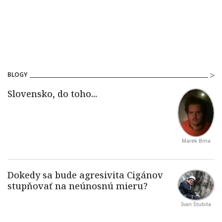
BLOGY
Marek Brna
Ivan Štubňa