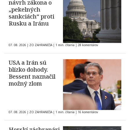
návrh zákona o
„pekelných
sankciách“ proti
Rusku a Iránu
07. 08. 2026
|
ZO ZAHRANIČIA
|
1 min. čítania
|
28 komentárov
USA a Irán sú
blízko dohody.
Bessent naznačil
možný zlom
07. 08. 2026
|
ZO ZAHRANIČIA
|
1 min. čítania
|
16 komentárov
Horskí záchranári