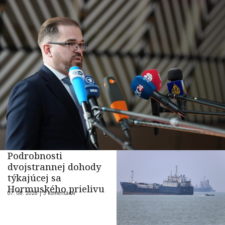
Podrobnosti
dvojstrannej dohody
týkajúcej sa
Hormuského prielivu
07. 08. 2026 |
5 komentárov