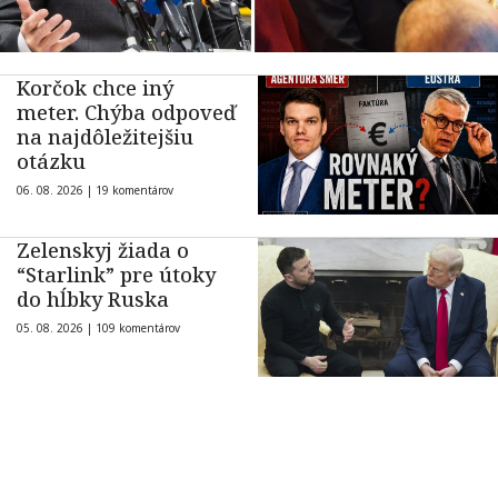
Korčok chce iný
meter. Chýba odpoveď
na najdôležitejšiu
otázku
06. 08. 2026 |
19 komentárov
Zelenskyj žiada o
“Starlink” pre útoky
do hĺbky Ruska
05. 08. 2026 |
109 komentárov