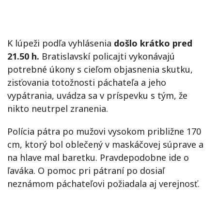
K lúpeži podľa vyhlásenia
došlo krátko pred
21.50 h.
Bratislavskí policajti vykonávajú
potrebné úkony s cieľom objasnenia skutku,
zisťovania totožnosti páchateľa a jeho
vypátrania, uvádza sa v príspevku s tým, že
nikto neutrpel zranenia.
Polícia pátra po mužovi vysokom približne 170
cm, ktorý bol oblečený v maskáčovej súprave a
na hlave mal baretku. Pravdepodobne ide o
ľaváka. O pomoc pri pátraní po dosiaľ
neznámom páchateľovi požiadala aj verejnosť.