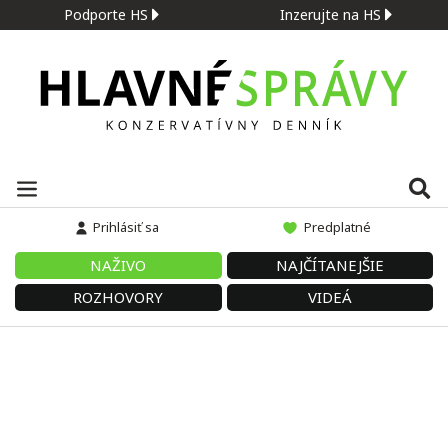
Podporte HS
Inzerujte na HS
Prihlásiť sa
Predplatné
NAŽIVO
NAJČÍTANEJŠIE
ROZHOVORY
VIDEÁ