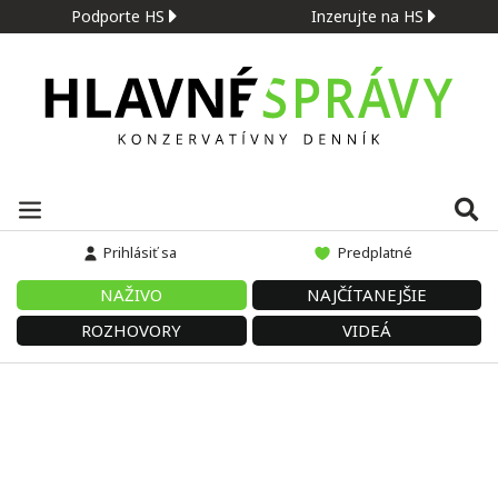
Podporte HS
Inzerujte na HS
Prihlásiť sa
Predplatné
NAŽIVO
NAJČÍTANEJŠIE
ROZHOVORY
VIDEÁ