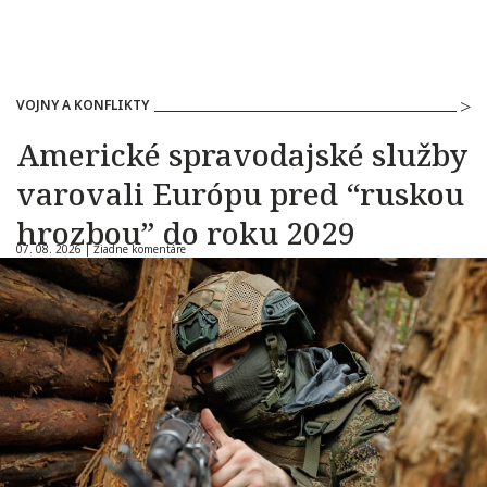
VOJNY A KONFLIKTY
Americké spravodajské služby
varovali Európu pred “ruskou
hrozbou” do roku 2029
07. 08. 2026 |
Žiadne komentáre