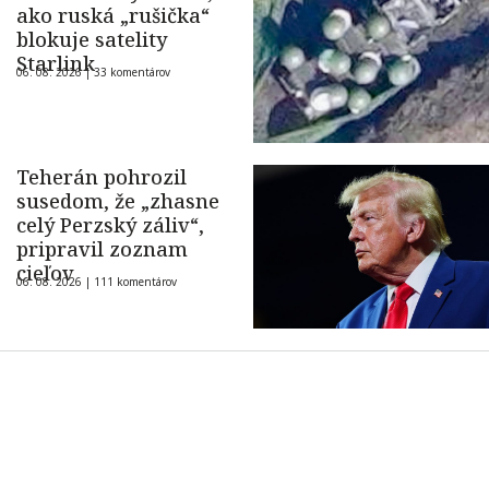
ako ruská „rušička“
blokuje satelity
Starlink
06. 08. 2026 |
33 komentárov
Teherán pohrozil
susedom, že „zhasne
celý Perzský záliv“,
pripravil zoznam
cieľov
06. 08. 2026 |
111 komentárov