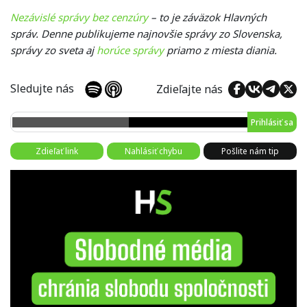
Nezávislé správy bez cenzúry
– to je záväzok Hlavných
správ. Denne publikujeme najnovšie správy zo Slovenska,
správy zo sveta aj
horúce správy
priamo z miesta diania.
Sledujte nás
Zdieľajte nás
Prihlásiť sa
Zdieľať link
Nahlásiť chybu
Pošlite nám tip