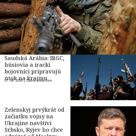
Saudská Arábia: IRGC,
húsíovia a irackí
bojovníci pripravujú
útok na krajinu
07. 08. 2026 |
Žiadne komentáre
Zelenskyj prvýkrát od
začiatku vojny na
Ukrajine navštívi
Srbsko, Kyjev ho chce