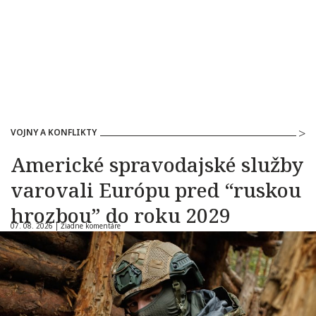
VOJNY A KONFLIKTY
Americké spravodajské služby
varovali Európu pred “ruskou
hrozbou” do roku 2029
07. 08. 2026 |
Žiadne komentáre