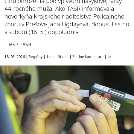
činu ohrozenia pod vplyvom návykovej látky
44-ročného muža. Ako TASR informovala
hovorkyňa Krajského riaditeľstva Policajného
zboru v Prešove Jana Ligdayová, dopustil sa ho
v sobotu (16. 5.) dopoludnia
HS / TASR
18. 05. 2026
|
Regióny
|
1 min. čítania
|
Žiadne komentáre
|