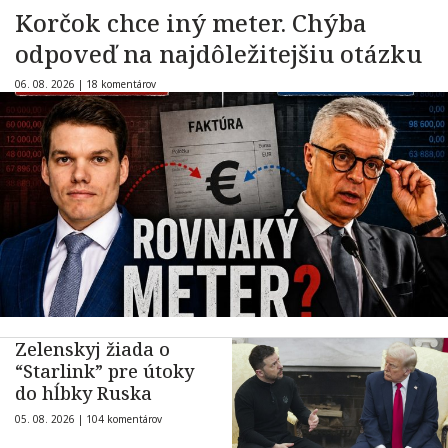
Korčok chce iný meter. Chýba
odpoveď na najdôležitejšiu otázku
06. 08. 2026 |
18 komentárov
Zelenskyj žiada o
“Starlink” pre útoky
do hĺbky Ruska
05. 08. 2026 |
104 komentárov