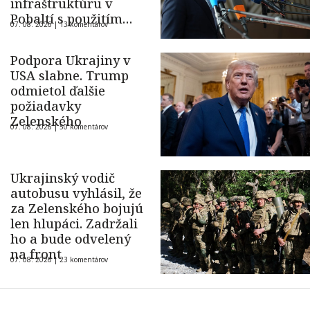
infraštruktúru v
Pobaltí s použitím
07. 08. 2026 |
13 komentárov
ukrajinského dronu
Podpora Ukrajiny v
USA slabne. Trump
odmietol ďalšie
požiadavky
Zelenského
07. 08. 2026 |
50 komentárov
Ukrajinský vodič
autobusu vyhlásil, že
za Zelenského bojujú
len hlupáci. Zadržali
ho a bude odvelený
na front
07. 08. 2026 |
23 komentárov