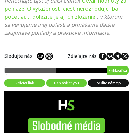
nenechajte ujsť aj ďalší článok
Útvar hodnoty za
peniaze: O vyťaženosti ciest nerozhoduje iba
počet áut, dôležité je aj ich zloženie
, v ktorom
sa venujeme inej oblasti a prinášame ďalšie
zaujímavé pohľady a praktické informácie.
Sledujte nás
Zdieľajte nás
Prihlásiť sa
Zdieľať link
Nahlásiť chybu
Pošlite nám tip