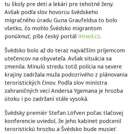
tu školy pre deti a lekári pre tehotné ženy.
Avšak podľa slov hovorcu švédskeho
migračného úradu Guna Graufeldsa to bolo
všetko, čo mohlo Švédsko migrantom
ponúknuť, píše český portál
iHned.cz
.
Švédsko bolo až do teraz najväčším príjemcom
utečencov na obyvateľa. Avšak situácia sa
zmenila. Minulú stredu totiž polícia na severe
krajiny zadržala muža podozrivého z plánovania
teroristických činov. Podľa slov ministra
zahraničných vecí Andersa Ygemana je hrozba
útoku i po zadržaní stále vysoká.
Švédsky premiér Stefan Löfven počas tlačovej
konferencie uviedol, že jeho kabinet podcenil
teroristickú hrozbu a Švédsko bude musieť