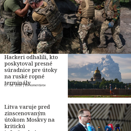
Hackeri odhalili, kto
poskytoval presné
súradnice pre útoky
na ruské ropné
terminály
07. 08. 2026 |
67 komentárov
Litva varuje pred
zinscenovaným
útokom Moskvy na
kritickú