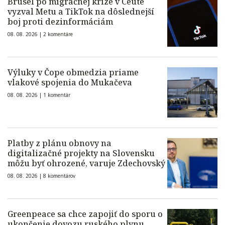
Brusel po migračnej kríze v Ceute
vyzval Metu a TikTok na dôslednejší
boj proti dezinformáciám
08. 08. 2026 |
2 komentáre
Výluky v Čope obmedzia priame
vlakové spojenia do Mukačeva
08. 08. 2026 |
1 komentár
Platby z plánu obnovy na
digitalizačné projekty na Slovensku
môžu byť ohrozené, varuje Zdechovský
08. 08. 2026 |
8 komentárov
Greenpeace sa chce zapojiť do sporu o
ukončenie dovozu ruského plynu