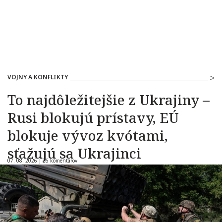
VOJNY A KONFLIKTY
To najdôležitejšie z Ukrajiny –
Rusi blokujú prístavy, EÚ
blokuje vývoz kvótami,
sťažujú sa Ukrajinci
07. 08. 2026 |
26 komentárov