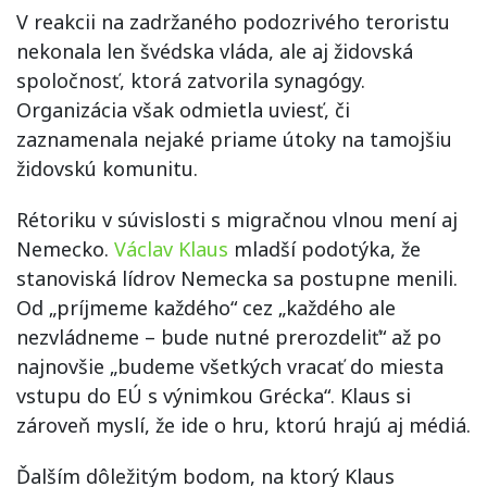
V reakcii na zadržaného podozrivého teroristu
nekonala len švédska vláda, ale aj židovská
spoločnosť, ktorá zatvorila synagógy.
Organizácia však odmietla uviesť, či
zaznamenala nejaké priame útoky na tamojšiu
židovskú komunitu.
Rétoriku v súvislosti s migračnou vlnou mení aj
Nemecko.
Václav Klaus
mladší podotýka, že
stanoviská lídrov Nemecka sa postupne menili.
Od „príjmeme každého“ cez „každého ale
nezvládneme – bude nutné prerozdeliť“ až po
najnovšie „budeme všetkých vracať do miesta
vstupu do EÚ s výnimkou Grécka“. Klaus si
zároveň myslí, že ide o hru, ktorú hrajú aj médiá.
Ďalším dôležitým bodom, na ktorý Klaus