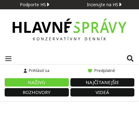
Podporte HS
Inzerujte na HS
Prihlásiť sa
Predplatné
NAŽIVO
NAJČÍTANEJŠIE
ROZHOVORY
VIDEÁ