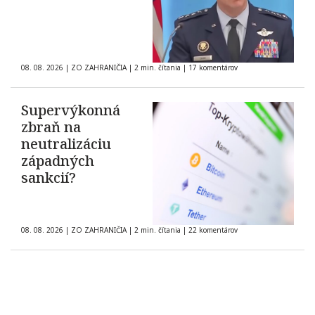
08. 08. 2026
|
ZO ZAHRANIČIA
|
2 min. čítania
|
17 komentárov
Supervýkonná
zbraň na
neutralizáciu
západných
sankcií?
08. 08. 2026
|
ZO ZAHRANIČIA
|
2 min. čítania
|
22 komentárov