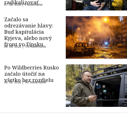
radikalizovať
07. 08. 2026 |
5 komentárov
Začalo sa
odrezávanie hlavy:
Buď kapitulácia
Kyjeva, alebo nový
front vo Fínsku
06. 08. 2026 |
178 komentárov
Po Wildberries Rusko
začalo útočiť na
všetko bez rozdielu
06. 08. 2026 |
187 komentárov