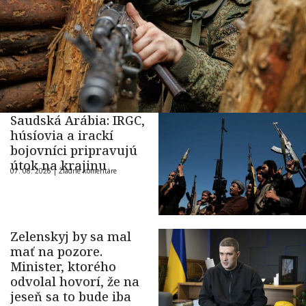
Saudská Arábia: IRGC,
húsíovia a irackí
bojovníci pripravujú
útok na krajinu
07. 08. 2026 |
Žiadne komentáre
Zelenskyj by sa mal
mať na pozore.
Minister, ktorého
odvolal hovorí, že na
jeseň sa to bude iba