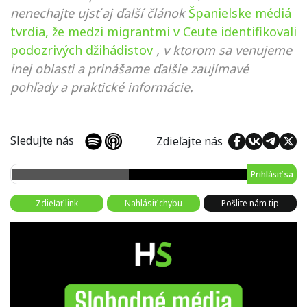
nenechajte ujsť aj ďalší článok
Španielske médiá
tvrdia, že medzi migrantmi v Ceute identifikovali
podozrivých džihádistov
, v ktorom sa venujeme
inej oblasti a prinášame ďalšie zaujímavé
pohľady a praktické informácie.
Sledujte nás
Zdieľajte nás
Prihlásiť sa
Zdieľať link
Nahlásiť chybu
Pošlite nám tip