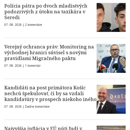
Polícia pátra po dvoch mladistvých
podozrivých z útoku na taxikára v
Seredi
07. 08. 2026 |
2 komentáre
Verejný ochranca práv: Monitoring na
východnej hranici súvisel s novými
pravidlami Migračného paktu
07. 08. 2026 |
1 komentár
Kandidáti na post primátora Košíc
nechcú špekulovať, či by sa vzdali
kandidatúry v prospech niekoho iného
07. 08. 2026 |
Žiadne komentáre
Najvyššia inflácia v EÚ núti ľudí v