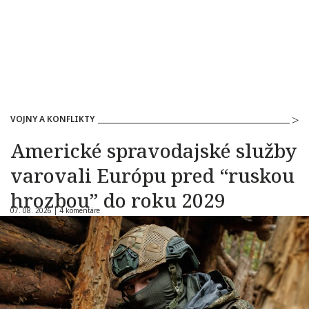
VOJNY A KONFLIKTY
Americké spravodajské služby
varovali Európu pred “ruskou
hrozbou” do roku 2029
07. 08. 2026 |
4 komentáre