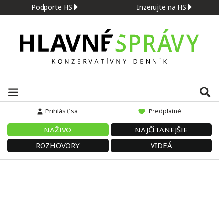
Podporte HS
Inzerujte na HS
Prihlásiť sa
Predplatné
NAŽIVO
NAJČÍTANEJŠIE
ROZHOVORY
VIDEÁ