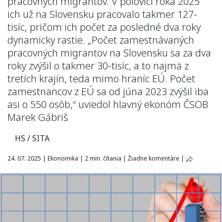
pracovných migrantov. V polovici roka 2025
ich už na Slovensku pracovalo takmer 127-
tisíc, pričom ich počet za posledné dva roky
dynamicky rastie. „Počet zamestnávaných
pracovných migrantov na Slovensku sa za dva
roky zvýšil o takmer 30-tisíc, a to najmä z
tretích krajín, teda mimo hraníc EÚ. Počet
zamestnancov z EÚ sa od júna 2023 zvýšil iba
asi o 550 osôb,“ uviedol hlavný ekonóm ČSOB
Marek Gábriš
HS / SITA
24. 07. 2025
|
Ekonomika
|
2 min. čítania
|
Žiadne komentáre
|