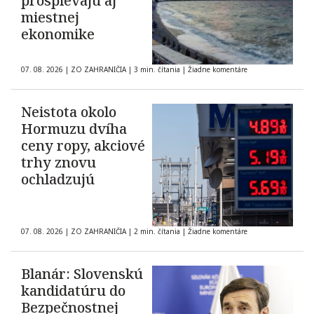
prospievajú aj
miestnej
ekonomike
07. 08. 2026
|
ZO ZAHRANIČIA
|
3 min. čítania
|
Žiadne komentáre
Neistota okolo
Hormuzu dvíha
ceny ropy, akciové
trhy znovu
ochladzujú
07. 08. 2026
|
ZO ZAHRANIČIA
|
2 min. čítania
|
Žiadne komentáre
Blanár: Slovenskú
kandidatúru do
Bezpečnostnej