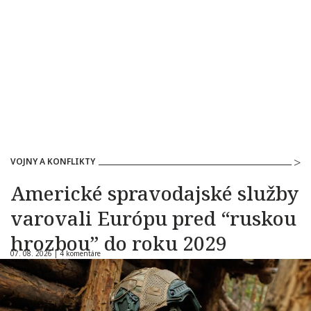
VOJNY A KONFLIKTY
Americké spravodajské služby
varovali Európu pred “ruskou
hrozbou” do roku 2029
07. 08. 2026 |
4 komentáre