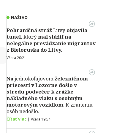
NAŽIVO
Pohraničná stráž
Litvy
objavila
tunel,
ktorý
mal slúžiť na
nelegálne prevádzanie migrantov
z Bieloruska do Litvy.
↻
Včera 20:21
Na
jednokoľajovom
železničnom
priecestí v Lozorne došlo v
stredu podvečer k zrážke
nákladného vlaku s osobným
motorovým vozidlom
. K zraneniu
osôb nedošlo.
Čítať viac
|
Včera 19:54