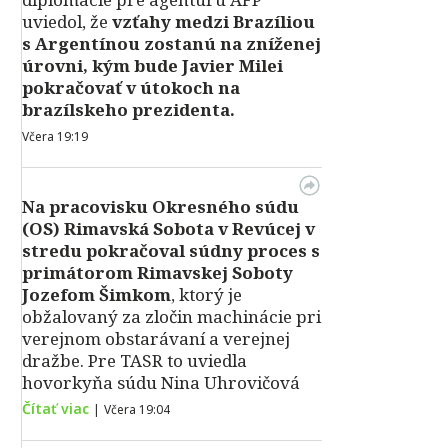
uviedol, že
vzťahy medzi Brazíliou
s Argentínou zostanú na zníženej
úrovni, kým bude Javier Milei
pokračovať v útokoch na
brazílskeho prezidenta.
Včera 19:19
Na pracovisku Okresného súdu
(OS) Rimavská Sobota v Revúcej v
stredu pokračoval súdny proces s
primátorom Rimavskej Soboty
Jozefom Šimkom
, ktorý je
obžalovaný za zločin machinácie pri
verejnom obstarávaní a verejnej
dražbe. Pre TASR to uviedla
hovorkyňa súdu Nina Uhrovičová
Čítať viac
|
Včera 19:04