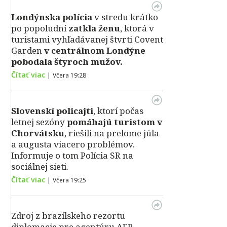
Londýnska polícia
v stredu krátko
po popoludní
zatkla ženu
, ktorá v
turistami vyhľadávanej štvrti Covent
Garden
v centrálnom Londýne
pobodala štyroch mužov.
Čítať viac
|
Včera 19:28
Slovenskí policajti
, ktorí počas
letnej sezóny
pomáhajú turistom v
Chorvátsku
, riešili na prelome júla
a augusta viacero problémov.
Informuje o tom Polícia SR na
sociálnej sieti.
Čítať viac
|
Včera 19:25
Zdroj z brazílskeho rezortu
diplomacie pre agentúru AFP