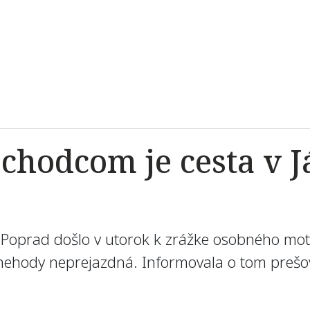
 chodcom je cesta v 
e Poprad došlo v utorok k zrážke osobného mo
hody neprejazdná. Informovala o tom prešovská