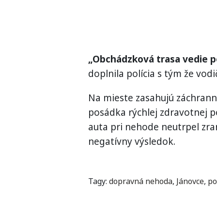
„Obchádzková trasa vedie po
doplnila polícia s tým že vod
Na mieste zasahujú záchrann
posádka rýchlej zdravotnej 
auta pri nehode neutrpel zr
negatívny výsledok.
Tagy:
dopravná nehoda
,
Jánovce
,
po