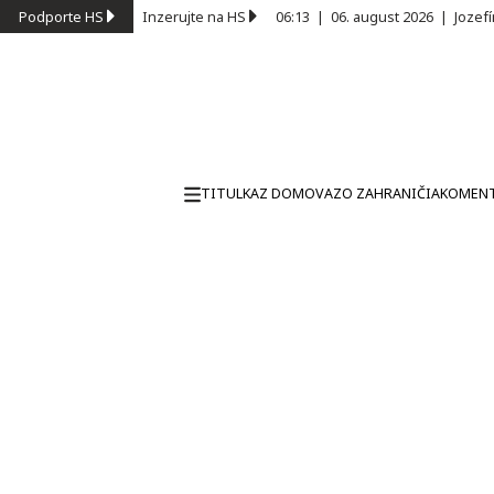
Podporte HS
Inzerujte na HS
06:13
|
06. august 2026
|
Jozef
TITULKA
Z DOMOVA
ZO ZAHRANIČIA
KOMEN