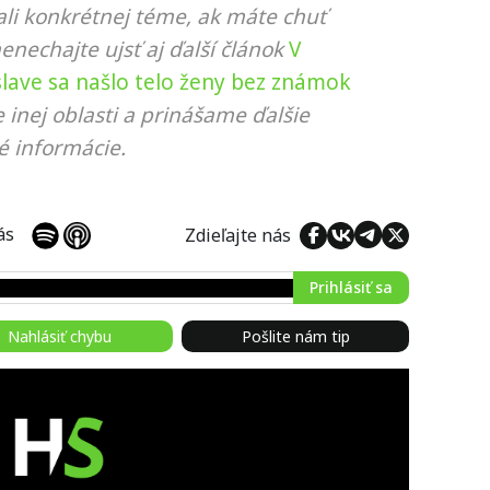
li konkrétnej téme, ak máte chuť
nenechajte ujsť aj ďalší článok
V
lave sa našlo telo ženy bez známok
 inej oblasti a prinášame ďalšie
é informácie.
 nás
Zdieľajte nás
Prihlásiť sa
Nahlásiť chybu
Pošlite nám tip