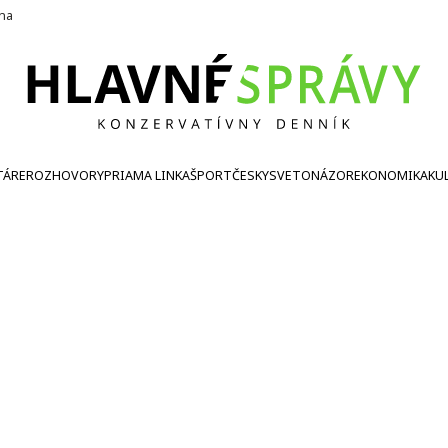
ína
TÁRE
ROZHOVORY
PRIAMA LINKA
ŠPORT
ČESKY
SVETONÁZOR
EKONOMIKA
KU