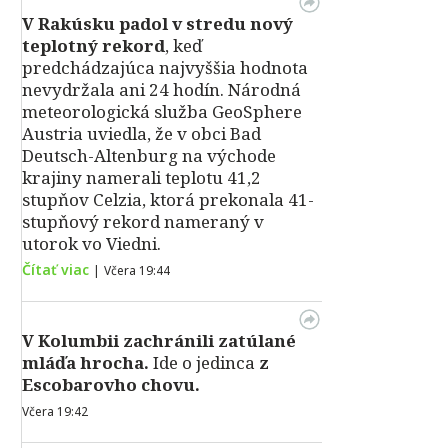
V Rakúsku padol v stredu nový
teplotný rekord
, keď
predchádzajúca najvyššia hodnota
nevydržala ani 24 hodín. Národná
meteorologická služba GeoSphere
Austria uviedla, že v obci Bad
Deutsch-Altenburg na východe
krajiny namerali teplotu 41,2
stupňov Celzia, ktorá prekonala 41-
stupňový rekord nameraný v
utorok vo Viedni.
Čítať viac
|
Včera 19:44
V Kolumbii zachránili zatúlané
mláďa hrocha.
Ide o jedinca
z
Escobarovho chovu.
Včera 19:42