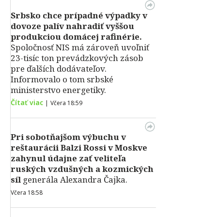
Srbsko chce prípadné výpadky v
dovoze palív nahradiť vyššou
produkciou domácej rafinérie.
Spoločnosť NIS má zároveň uvoľniť
23-tisíc ton prevádzkových zásob
pre ďalších dodávateľov.
Informovalo o tom srbské
ministerstvo energetiky.
Čítať viac
|
Včera 18:59
Pri sobotňajšom výbuchu v
reštaurácii Balzi Rossi v Moskve
zahynul údajne zať veliteľa
ruských vzdušných a kozmických
síl
generála Alexandra Čajka.
Včera 18:58