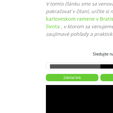
V tomto článku sme sa venova
pokračovať v čítaní, určite si 
karloveskom ramene v Bratis
života
, v ktorom sa venujeme
zaujímavé pohľady a praktick
Sledujte
Zdieľať link