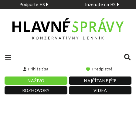
Podporte HS
Inzerujte na HS
Prihlásiť sa
Predplatné
NAŽIVO
NAJČÍTANEJŠIE
ROZHOVORY
VIDEÁ