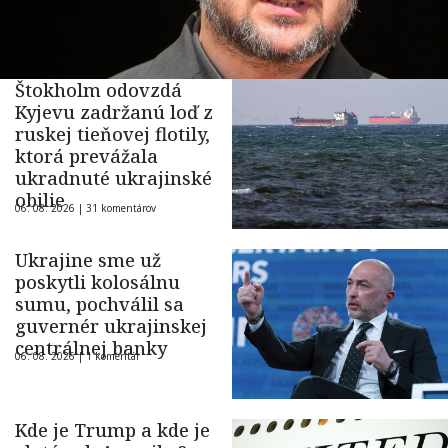
Štokholm odovzdá
Kyjevu zadržanú loď z
ruskej tieňovej flotily,
ktorá prevážala
ukradnuté ukrajinské
obilie
06. 08. 2026 |
31 komentárov
Ukrajine sme už
poskytli kolosálnu
sumu, pochválil sa
guvernér ukrajinskej
centrálnej banky
06. 08. 2026 |
1 komentár
Kde je Trump a kde je