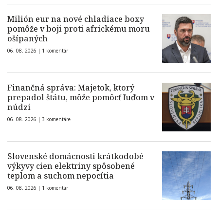
Milión eur na nové chladiace boxy
pomôže v boji proti africkému moru
ošípaných
06. 08. 2026 |
1 komentár
Finančná správa: Majetok, ktorý
prepadol štátu, môže pomôcť ľuďom v
núdzi
06. 08. 2026 |
3 komentáre
Slovenské domácnosti krátkodobé
výkyvy cien elektriny spôsobené
teplom a suchom nepocítia
06. 08. 2026 |
1 komentár