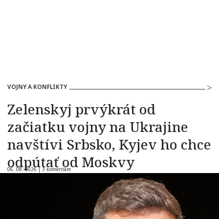
VOJNY A KONFLIKTY
Zelenskyj prvýkrát od
začiatku vojny na Ukrajine
navštívi Srbsko, Kyjev ho chce
odpútať od Moskvy
06. 08. 2026 |
3 komentáre