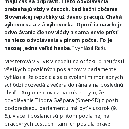
majú čas sa pripraviť. Tieto odvolávania
prebiehajú vždy v časoch, keď bežní občania
Slovenskej republiky už dávno pracujú. Chabá
výhovorka a zlá výhovorka. Opozícia navrhuje
odvolávania členov vlády a sama nevie prísť
na tieto odvolávania v plnom počte. To je
naozaj jedna veľká hanba,“
vyhlásil Raši.
Mesterová v STVR v nedeľu na otázku o neúčasti
všetkých opozičných poslancov v parlamente
vyhlásila, že opozícia sa o zvolaní mimoriadnych
schôdzí dozvedá z večera do rána a na poslednú
chvíľu. Argumentovala napríklad tým, že
odvolávanie Tibora Gašpara (Smer-SD) z postu
podpredsedu parlamentu má byť v utorok (9.
6.), viacerí poslanci sú pritom podľa nej na
pracovných cestách, kam ich poslala práve