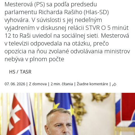
Mesterová (PS) sa podľa predsedu
parlamentu Richarda Rašiho (Hlas-SD)
vyhovára. V súvislosti s jej nedeľným
vyjadrením v diskusnej relácii STVR O 5 minút
12 to Raši uviedol na sociálnej sieti. Mesterová
v televízii odpovedala na otázku, prečo
opozícia na ňou zvolané odvolávania ministrov
nebýva v plnom počte
HS / TASR
07. 06. 2026
|
Z domova
|
2 min. čítania
|
Žiadne komentáre
|