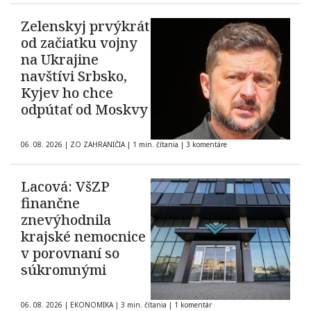
Zelenskyj prvýkrát
od začiatku vojny
na Ukrajine
navštívi Srbsko,
Kyjev ho chce
odpútať od Moskvy
06. 08. 2026
|
ZO ZAHRANIČIA
|
1 min. čítania
|
3 komentáre
Lacová: VšZP
finančne
znevýhodnila
krajské nemocnice
v porovnaní so
súkromnými
06. 08. 2026
|
EKONOMIKA
|
3 min. čítania
|
1 komentár