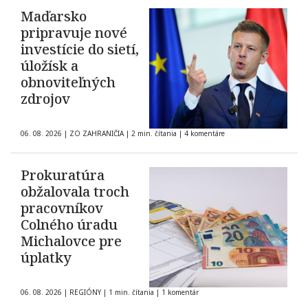
Maďarsko
pripravuje nové
investície do sietí,
úložísk a
obnoviteľných
zdrojov
06. 08. 2026
|
ZO ZAHRANIČIA
|
2 min. čítania
|
4 komentáre
Prokuratúra
obžalovala troch
pracovníkov
Colného úradu
Michalovce pre
úplatky
06. 08. 2026
|
REGIÓNY
|
1 min. čítania
|
1 komentár