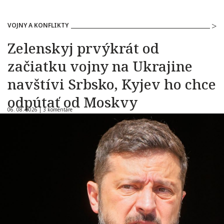
VOJNY A KONFLIKTY
Zelenskyj prvýkrát od
začiatku vojny na Ukrajine
navštívi Srbsko, Kyjev ho chce
odpútať od Moskvy
06. 08. 2026 |
3 komentáre