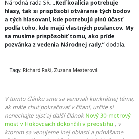
Národná rada SR.
„Keď koalícia potrebuje
hlasy, tak si prispôsobí otváranie tých bodov
a tých hlasovaní, kde potrebujú plnú účasť
podľa toho, kde majú vlastných poslancov. My
sa musíme prispôsobiť tomu, ako príde
pozvánka z vedenia Národnej rady,“
dodala.
Tagy:
Richard Raši
,
Zuzana Mesterová
V tomto článku sme sa venovali konkrétnej téme,
ak máte chuť pokračovať v čítaní, určite si
nenechajte ujsť aj ďalší článok
Nový 30-metrový
most v Hokovciach dokončili v predstihu
, v
ktorom sa venujeme inej oblasti a prinášame