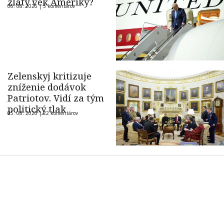
zlatý vek Ameriky?
06. 08. 2026 |
5 komentárov
Zelenskyj kritizuje
zníženie dodávok
Patriotov. Vidí za tým
politický tlak
05. 08. 2026 |
22 komentárov