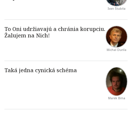
Ivan Štubňa
Michal Durila
Marek Brna