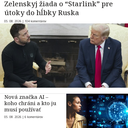
Zelenskyj žiada o “Starlink” pre
útoky do hĺbky Ruska
05. 08. 2026 |
104 komentárov
Nová značka AI –
koho chráni a kto ju
musí používať
05. 08. 2026 |
6 komentárov