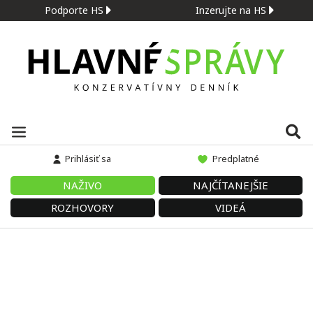
Podporte HS
Inzerujte na HS
Prihlásiť sa
Predplatné
NAŽIVO
NAJČÍTANEJŠIE
ROZHOVORY
VIDEÁ