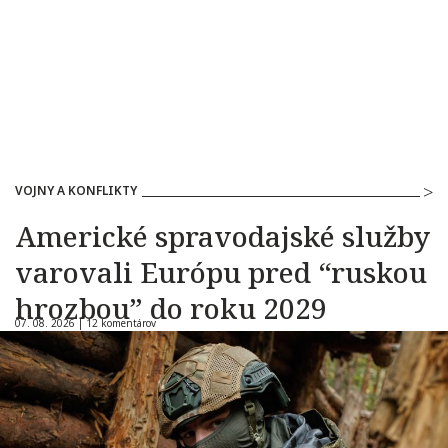
VOJNY A KONFLIKTY
Americké spravodajské služby
varovali Európu pred “ruskou
hrozbou” do roku 2029
07. 08. 2026 |
12 komentárov