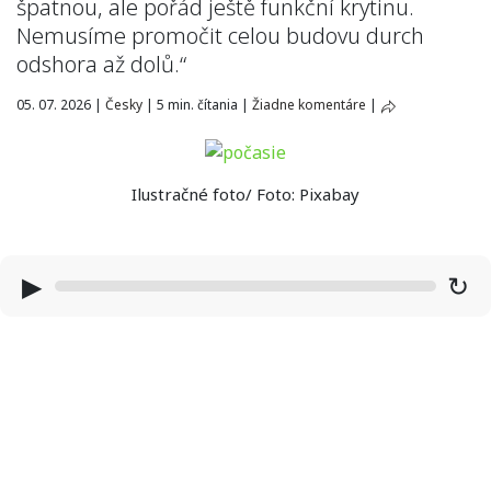
špatnou, ale pořád ještě funkční krytinu.
Nemusíme promočit celou budovu durch
odshora až dolů.“
05. 07. 2026
|
Česky
|
5 min. čítania
|
Žiadne komentáre
|
Ilustračné foto/ Foto: Pixabay
▶
↻