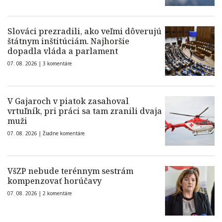
Slováci prezradili, ako veľmi dôverujú
štátnym inštitúciám. Najhoršie
dopadla vláda a parlament
07. 08. 2026 |
3 komentáre
V Gajaroch v piatok zasahoval
vrtuľník, pri práci sa tam zranili dvaja
muži
07. 08. 2026 |
Žiadne komentáre
VšZP nebude terénnym sestrám
kompenzovať horúčavy
07. 08. 2026 |
2 komentáre