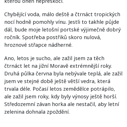
kterou oheň nepřeskočí.
Chybějící voda, málo deště a čtrnáct tropických
nocí hodně pomohly vínu. Jestli to takhle půjde
dál, bude moje letošní portské výjimečně dobrý
ročník. Spotřeba postřiků skoro nulová,
hroznové střapce nádherné.
Ano, letos je sucho, ale zažil jsem za těch
čtrnáct let na jižní Moravě extrémnější roky.
Druhá půlka června byla nebývale teplá, ale zažil
jsem ve stejné době ještě větší vedra, která
trvala déle. Počasí letos zemědělce potrápilo,
ale zažil jsem roky, kdy byly výnosy ještě horší.
Středozemní závan horka ale nestačil, aby letní
zelenina dohnala zpoždění.