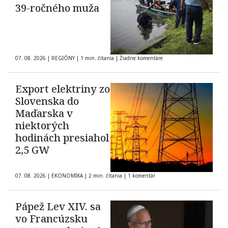
39-ročného muža
07. 08. 2026
|
REGIÓNY
|
1 min. čítania
|
Žiadne komentáre
Export elektriny zo
Slovenska do
Maďarska v
niektorých
hodinách presiahol
2,5 GW
07. 08. 2026
|
EKONOMIKA
|
2 min. čítania
|
1 komentár
Pápež Lev XIV. sa
vo Francúzsku