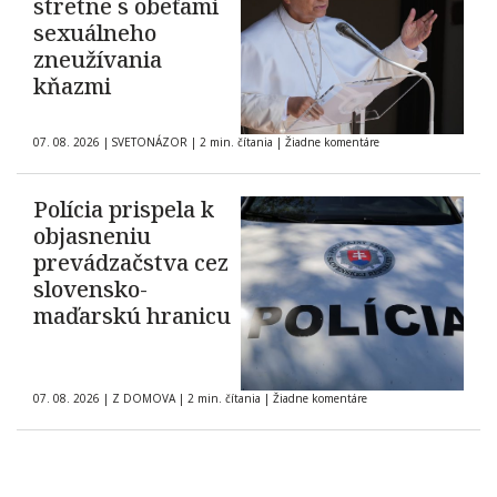
stretne s obeťami
sexuálneho
zneužívania
kňazmi
07. 08. 2026
|
SVETONÁZOR
|
2 min. čítania
|
Žiadne komentáre
Polícia prispela k
objasneniu
prevádzačstva cez
slovensko-
maďarskú hranicu
07. 08. 2026
|
Z DOMOVA
|
2 min. čítania
|
Žiadne komentáre