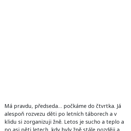
Má pravdu, předseda… počkáme do čtvrtka. Já
alespoň rozvezu děti po letních táborech a v
klidu si zorganizuji žně. Letos je sucho a teplo a
po asi pěti letech, kdy byly žně stále později a