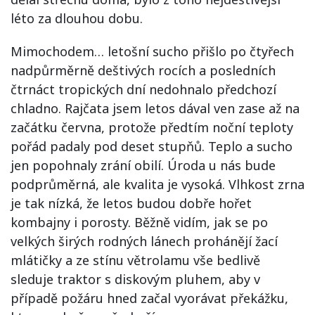
léto za dlouhou dobu.
Mimochodem… letošní sucho přišlo po čtyřech
nadpůrměrně deštivých rocích a posledních
čtrnáct tropických dní nedohnalo předchozí
chladno. Rajčata jsem letos dával ven zase až na
začátku června, protože předtím noční teploty
pořád padaly pod deset stupňů. Teplo a sucho
jen popohnaly zrání obilí. Úroda u nás bude
podprůměrná, ale kvalita je vysoká. Vlhkost zrna
je tak nízká, že letos budou dobře hořet
kombajny i porosty. Běžně vidím, jak se po
velkých širých rodných lánech prohánějí žací
mlátičky a ze stínu větrolamu vše bedlivě
sleduje traktor s diskovým pluhem, aby v
případě požáru hned začal vyorávat překážku,