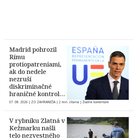
Madrid pohrozil
Rímu
protiopatreniami,
ak do nedele
nezruší
diskriminačné
hraničné kontroly
španielskych
07. 08. 2026
|
ZO ZAHRANIČIA
|
2 min. čítania
|
Žiadne komentáre
občanov
V rybníku Zlatná v
Kežmarku našli
telo nezvestného