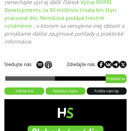
nenechajte ujsť aj ďalší článok
Výzva MIRRI
Developments za 30 miliónov trvala len štyri
pracovné dni, Remišová podáva trestné
oznámenie
, v ktorom sa venujeme inej oblasti a
prinášame ďalšie zaujímavé pohľady a praktické
informácie.
Sledujte nás
Zdieľajte nás
Prihlásiť sa
Zdieľať link
Nahlásiť chybu
Pošlite nám tip