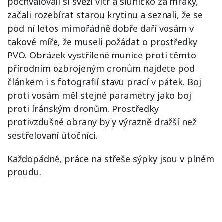
pochvalovali si svěží vítr a sluníčko za mraky,
začali rozebírat starou krytinu a seznali, že se
pod ní letos mimořádně dobře daří vosám v
takové míře, že museli požádat o prostředky
PVO. Obrázek vystřílené munice proti těmto
přírodním ozbrojeným dronům najdete pod
článkem i s fotografií stavu prací v pátek. Boj
proti vosám měl stejné parametry jako boj
proti íránským dronům. Prostředky
protivzdušné obrany byly výrazně dražší než
sestřelovaní útočníci.
Každopádně, práce na střeše sýpky jsou v plném
proudu.