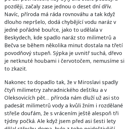
později, začaly zase jednou o deset dní dřív.
Navíc, příroda má ráda rovnováhu a tak když
dlouho nepršelo, dodá chybějící vodu naráz v
jedné pořádné bouřce, jako to udělala v
Beskydech, kde spadlo naráz sto milimetrů a
Bečva se během několika minut dostala na třetí
povodňový stupeň. Sýpka je uvnitř suchá, dřevo
je netknuté houbami i červotočem, nemusíme si
to zkazit.
Nakonec to dopadlo tak, že v Miroslavi spadly
čtyři milimetry zahradnického deštíku a v
Oleksovicích pět… příroda nám dluží už asi sto
padesát milimetrů vody a kvůli žním i rozdělané
střeše doufám, že s vrácením ještě alespoň tři
týdny počká. Ale když jsem před asi šesti lety
dělal střechu doma, bylo z toho nejdeštivější