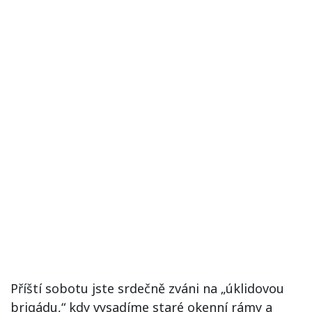
Příští sobotu jste srdečně zváni na „úklidovou
brigádu,“ kdy vysadíme staré okenní rámy a