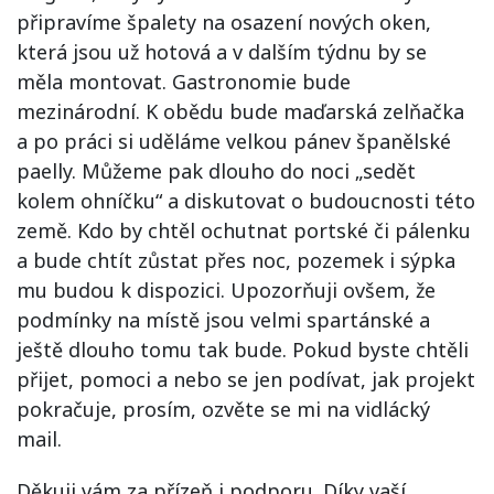
připravíme špalety na osazení nových oken,
která jsou už hotová a v dalším týdnu by se
měla montovat. Gastronomie bude
mezinárodní. K obědu bude maďarská zelňačka
a po práci si uděláme velkou pánev španělské
paelly. Můžeme pak dlouho do noci „sedět
kolem ohníčku“ a diskutovat o budoucnosti této
země. Kdo by chtěl ochutnat portské či pálenku
a bude chtít zůstat přes noc, pozemek i sýpka
mu budou k dispozici. Upozorňuji ovšem, že
podmínky na místě jsou velmi spartánské a
ještě dlouho tomu tak bude. Pokud byste chtěli
přijet, pomoci a nebo se jen podívat, jak projekt
pokračuje, prosím, ozvěte se mi na vidlácký
mail.
Děkuji vám za přízeň i podporu. Díky vaší