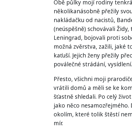
Obě půlky mojí rodiny tenkrá
několikanásobně přežily svou 
nakládačku od nacistů, Bande
(neúspěšně) schovávali Židy, 
Leningrad, bojovali proti sob
možná zvěrstva, zažili, jaké to 
kaťuší. Jejich ženy přežily př
poválečné strádání, vysídlen
Přesto, všichni moji prarodiče
vrátili domů a měli se ke kom
šťastně shledali. Po celý život
jako něco nesamozřejmého. 
okolím, které tolik štěstí ne
mír.