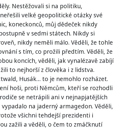
ěly. Nestěžovali si na politiku,
neřešili velké geopolitické otázky své
nic, koneckonců, můj dědeček nikdy
l postupně v sedmi státech. Nikdy si
roveň, nikdy neměli málo. Věděli, že tohle
nání s tím, co prožili předtím. Věděli, že
ou koncích, věděli, jak vynalézavě zabíjí
ili to nejhorší z člověka i z lidstva.
ttwald, Husák… to je nemohlo rozházet.
ení hoši, proti Němcům, kteří se rozhodli
rodiče se netrápili ani v nejnapjatějších
to vypadalo na jaderný armagedon. Věděli,
otože všichni tehdejší prezidenti i
ou zažili a věděli, o čem to zmáčknutí