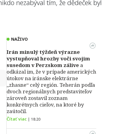
e nikdo nezabýval tím, že dědeček byl
NAŽIVO
Irán minulý týždeň výrazne
vystupňoval hrozby voči svojim
susedom v Perzskom zálive
a
odkázal im, že v prípade amerických
↻
útokov na iránske elektrárne
„zhasne“ celý región. Teherán podľa
dvoch regionálnych predstaviteľov
zároveň zostavil zoznam
konkrétnych cieľov, na ktoré by
zaútočil.
Čítať viac
|
18:20