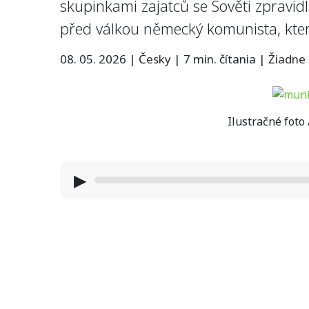
skupinkami zajatců se Sověti zpravidla
před válkou německý komunista, kter
08. 05. 2026
|
Česky
|
7 min. čítania
|
Žiadne
Ilustračné foto
▶