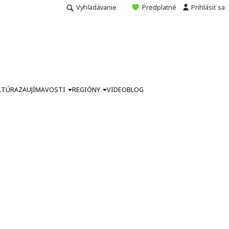
Vyhľadávanie
Predplatné
Prihlásiť sa
LTÚRA
ZAUJÍMAVOSTI
REGIÓNY
VIDEO
BLOG