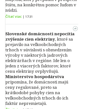
štátu, na konkrétnu pomoc ľuďom v
núdzi.
Čítať viac
|
17:31
Slovenské domácnosti nepocítia
zvýšenie cien elektriny
, ktoré sa
prejavilo na veľkoobchodných
trhoch v súvislosti s obmedzením
výroby v niektorých jadrových
elektrárňach v regióne. Ide len o
jeden z viacerých faktorov, ktoré
cenu elektriny ovplyvňujú.
Ministerstvo hospodárstva
pripomína, že domácnosti majú
ceny regulované, preto sa
krátkodobé pohyby cien na
veľkoobchodných trhoch do ich
faktúr nepremietajú.