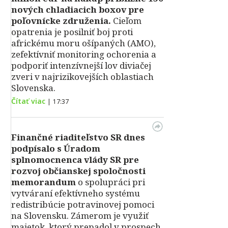
nových chladiacich boxov pre
poľovnícke združenia.
Cieľom
opatrenia je posilniť boj proti
africkému moru ošípaných (AMO),
zefektívniť monitoring ochorenia a
podporiť intenzívnejší lov diviačej
zveri v najrizikovejších oblastiach
Slovenska.
Čítať viac
|
17:37
Finančné riaditeľstvo SR dnes
podpísalo s Úradom
splnomocnenca vlády SR pre
rozvoj občianskej spoločnosti
memorandum
o spolupráci pri
vytváraní efektívneho systému
redistribúcie potravinovej pomoci
na Slovensku. Zámerom je využiť
majetok, ktorý prepadol v prospech