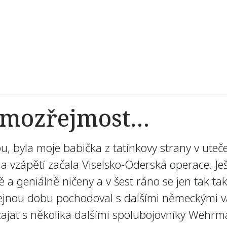
samozřejmost…
bu, byla moje babička z tatínkovy strany v ut
 a vzápětí začala Viselsko-Oderská operace. Je
ě a geniálně ničeny a v šest ráno se jen tak t
stejnou dobu pochodoval s dalšími německými v
zajat s několika dalšími spolubojovníky Wehrm