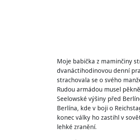
Moje babička z maminčiny st
dvanáctihodinovou denní pra
strachovala se o svého manž
Rudou armádou musel pěkně 
Seelowské výšiny před Berlí
Berlína, kde v boji o Reichst
konec války ho zastihl v sově
lehké zranění.