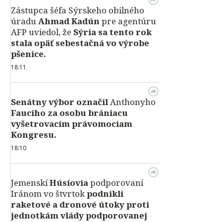
Zástupca šéfa Sýrskeho obilného
úradu
Ahmad Kadún
pre agentúru
AFP uviedol, že
Sýria sa tento rok
stala opäť sebestačná vo výrobe
pšenice.
18:11
Senátny výbor označil
Anthonyho
Fauciho za osobu brániacu
vyšetrovacím právomociam
Kongresu.
18:10
Jemenskí
Húsíovia
podporovaní
Iránom vo štvrtok
podnikli
raketové a dronové útoky proti
jednotkám vlády podporovanej