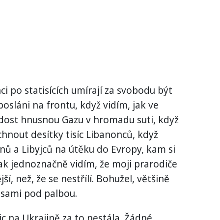
ci po statisících umírají za svobodu být
posláni na frontu, když vidím, jak ve
 dost hnusnou Gazu v hromadu suti, když
chnout desítky tisíc Libanonců, když
nů a Libyjců na útěku do Evropy, kam si
ak jednoznačně vidím, že moji prarodiče
ší, než, že se nestřílí. Bohužel, většině
i sami pod palbou.
 na Ukrajině za to nestála. Žádné