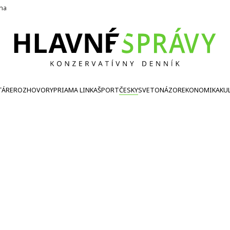
ína
TÁRE
ROZHOVORY
PRIAMA LINKA
ŠPORT
ČESKY
SVETONÁZOR
EKONOMIKA
KU