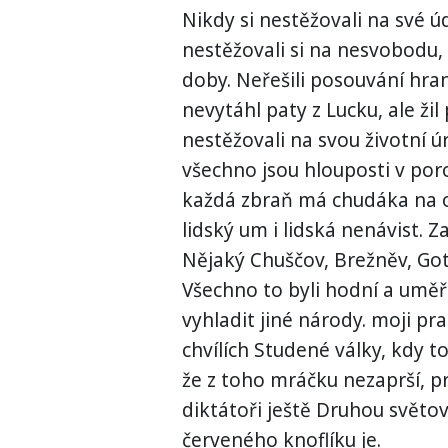
Nikdy si nestěžovali na své úd
nestěžovali si na nesvobodu, 
doby. Neřešili posouvání hra
nevytáhl paty z Lucku, ale ži
nestěžovali na svou životní ú
všechno jsou hlouposti v porov
každá zbraň má chudáka na ob
lidský um i lidská nenávist. Zaž
Nějaký Chuščov, Brežněv, Go
Všechno to byli hodní a uměř
vyhladit jiné národy. moji pra
chvílích Studené války, kdy 
že z toho mráčku nezaprší, pr
diktátoři ještě Druhou světov
červeného knoflíku je.