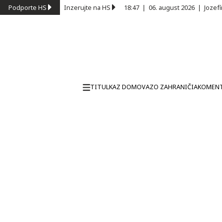
Podporte HS
Inzerujte na HS
18:47
|
06. august 2026
|
Jozef
TITULKA
Z DOMOVA
ZO ZAHRANIČIA
KOMEN