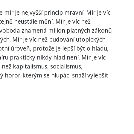
 mír je nejvyšší princip mravní. Mír je víc
tejně neustále mění. Mír je víc než
svoboda znamená milion platných zákonů
ých. Mír je víc než budování utopických
votní úroveň, protože je lepší být o hladu,
míru prakticky nikdy hlad není. Mír je víc
c než kapitalismus, socialismus,
ý horor, kterým se hlupáci snaží vylepšit