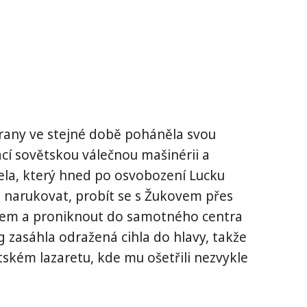
rany ve stejné době poháněla svou
cí sovětskou válečnou mašinérii a
ela, který hned po osvobození Lucku
narukovat, probít se s Žukovem přes
nem a proniknout do samotného centra
ag zasáhla odražená cihla do hlavy, takže
tském lazaretu, kde mu ošetřili nezvykle