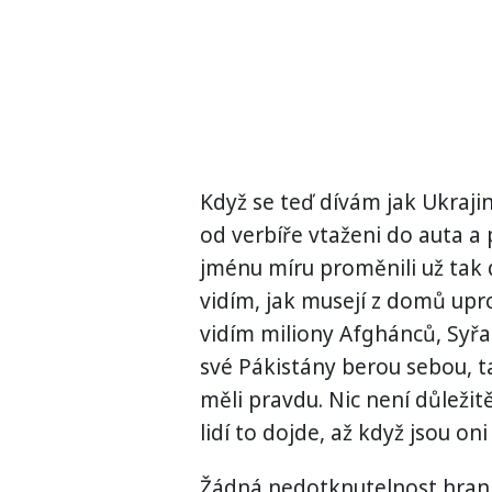
Když se teď dívám jak Ukrajin
od verbíře vtaženi do auta a 
jménu míru proměnili už tak
vidím, jak musejí z domů upr
vidím miliony Afghánců, Syřa
své Pákistány berou sebou, t
měli pravdu. Nic není důležitěj
lidí to dojde, až když jsou on
Žádná nedotknutelnost hranic