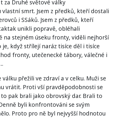
t za Druhé světové války
vlastní smrt. Jsem z předků, kteří dostali
rovců i SSáků. Jsem z předků, kteří
taktak unikli popravě, obléhali
ě na stejném úseku fronty, viděli nejhorší
je, když střílejí naráz tisíce děl i tisíce
echod fronty, utečenecké tábory, válečné i
í…
 válku přežili ve zdraví a v celku. Muži se
u vrátit. Proti vší pravděpodobnosti se
 to pak brali jako obrovský dar. Brali to
Denně byli konfrontováni se svým
mělo. Proto pro ně byl nejvyšší hodnotou