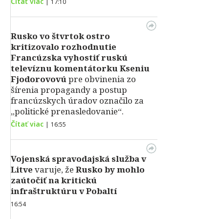
Čítať viac
|
17:10
Rusko vo štvrtok ostro
kritizovalo rozhodnutie
Francúzska vyhostiť ruskú
televíznu komentátorku Kseniu
Fjodorovovú
pre obvinenia zo
šírenia propagandy a postup
francúzskych úradov označilo za
„politické prenasledovanie“.
Čítať viac
|
16:55
Vojenská spravodajská služba v
Litve
varuje, že
Rusko by mohlo
zaútočiť na kritickú
infraštruktúru v Pobaltí
16:54