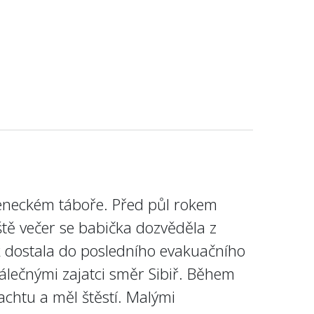
ečeneckém táboře. Před půl rokem
ště večer se babička dozvěděla z
ak dostala do posledního evakuačního
álečnými zajatci směr Sibiř. Během
achtu a měl štěstí. Malými