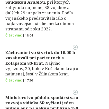
Saudskou Arábiou
, pri ktorých
zahynulo najmenej 38 vojakov a
ďalších 29 utrpelo zranenia. Podľa
vojenského predstaviteľa išlo o
najkrvavejšie násilie medzi oboma
stranami od roku 2022.
Čítať viac
|
18:04
Záchranári vo štvrtok do 16.00 h
zasahovali pri pacientoch s
kolapsom 83-krát.
Najviac
výjazdov, 20, bolo v Košickom kraji a
najmenej, šesť, v Žilinskom kraji.
Čítať viac
|
17:56
Ministerstvo pôdohospodárstva a
rozvoja vidieka SR vyčlení jeden
milión eur na nákup približne 150