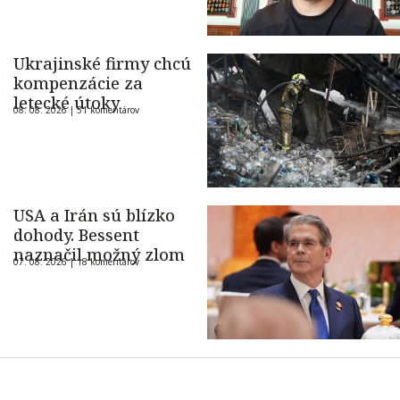
Ukrajinské firmy chcú
kompenzácie za
letecké útoky
08. 08. 2026 |
51 komentárov
USA a Irán sú blízko
dohody. Bessent
naznačil možný zlom
07. 08. 2026 |
18 komentárov