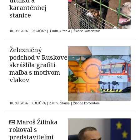
útulku a
karanténnej
stanice
10. 08. 2026
|
REGIÓNY
|
1 min. čítania
|
Žiadne komentáre
Železničný
podchod v Ruskove
skrášlila grafiti
maľba s motívom
vlakov
10. 08. 2026
|
KULTÚRA
|
2 min. čítania
|
Žiadne komentáre
Maroš Žilinka
rokoval s
predstaviteľmi