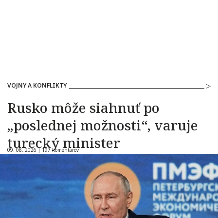
VOJNY A KONFLIKTY
Rusko môže siahnuť po
„poslednej možnosti“, varuje
turecký minister
09. 08. 2026 |
197 komentárov