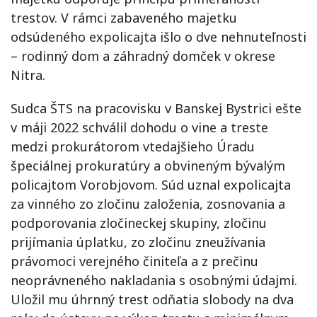
trestov. V rámci zabaveného majetku
odsúdeného expolicajta išlo o dve nehnuteľnosti
– rodinný dom a záhradný domček v okrese
Nitra.
Sudca ŠTS na pracovisku v Banskej Bystrici ešte
v máji 2022 schválil dohodu o vine a treste
medzi prokurátorom vtedajšieho Úradu
špeciálnej prokuratúry a obvineným bývalým
policajtom Vorobjovom. Súd uznal expolicajta
za vinného zo zločinu založenia, zosnovania a
podporovania zločineckej skupiny, zločinu
prijímania úplatku, zo zločinu zneužívania
právomoci verejného činiteľa a z prečinu
neoprávneného nakladania s osobnými údajmi.
Uložil mu úhrnný trest odňatia slobody na dva