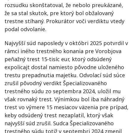
rozsudku skonštatoval, že nebolo preukázané,
že sa stal skutok, pre ktorý bol obžalovaný
trestne stíhaný. Prokurátor voči verdiktu vtedy
podal odvolanie.
Najvyšší súd naposledy v októbri 2025 potvrdil v
rámci iného trestného konania pre Vorobjova
peňažný trest 15-tisíc eur, ktorý odsúdený
expolicajt dostal namiesto pôvodne uloženého
trestu prepadnutia majetku. Odvolací súd súce
zrušil pôvodný verdikt Špecializovaného
trestného súdu zo septembra 2024, uložil mu
však rovnaký trest. Výnimkou bol iba náhradný
trest vo výmere 15 mesiacov väzenia pre prípad,
keby odsúdený trest nezaplatil, ktorý však
najvyšší súd zrušil. Sudca Špecializovaného
trestného súdu totiž v septembri 2024 zmenil