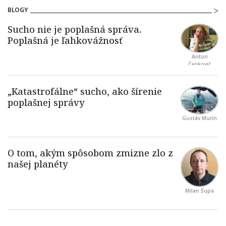
BLOGY
Anton
Čapkovič
Gustáv Murín
Milan Šupa