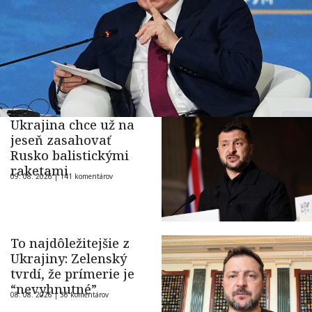
Ukrajina chce už na
jeseň zasahovať
Rusko balistickými
raketami
09. 08. 2026 |
141 komentárov
To najdôležitejšie z
Ukrajiny: Zelenský
tvrdí, že prímerie je
“nevyhnutné”
08. 08. 2026 |
36 komentárov