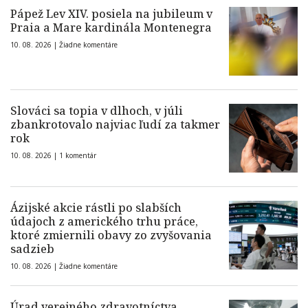
Pápež Lev XIV. posiela na jubileum v
Praia a Mare kardinála Montenegra
10. 08. 2026 |
Žiadne komentáre
Slováci sa topia v dlhoch, v júli
zbankrotovalo najviac ľudí za takmer
rok
10. 08. 2026 |
1 komentár
Ázijské akcie rástli po slabších
údajoch z amerického trhu práce,
ktoré zmiernili obavy zo zvyšovania
sadzieb
10. 08. 2026 |
Žiadne komentáre
Úrad verejného zdravotníctva