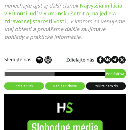
nenechajte ujsť aj ďalší článok
Najvyššia inflácia
v EÚ núti ľudí v Rumunsku šetriť aj na jedle a
zdravotnej starostlivosti
, v ktorom sa venujeme
inej oblasti a prinášame ďalšie zaujímavé
pohľady a praktické informácie.
Sledujte nás
Zdieľajte nás
Prihlásiť sa
Zdieľať link
Nahlásiť chybu
Pošlite nám tip