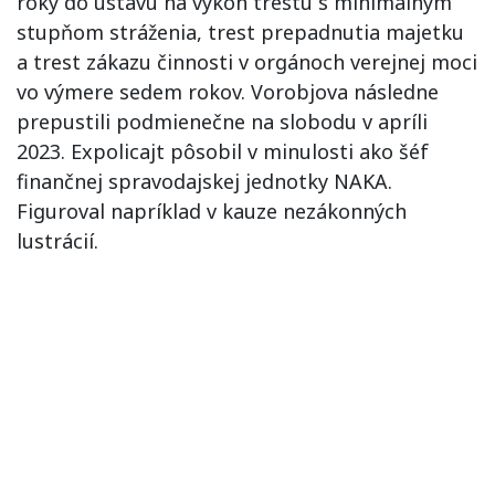
roky do ústavu na výkon trestu s minimálnym
stupňom stráženia, trest prepadnutia majetku
a trest zákazu činnosti v orgánoch verejnej moci
vo výmere sedem rokov. Vorobjova následne
prepustili podmienečne na slobodu v apríli
2023. Expolicajt pôsobil v minulosti ako šéf
finančnej spravodajskej jednotky NAKA.
Figuroval napríklad v kauze nezákonných
lustrácií.