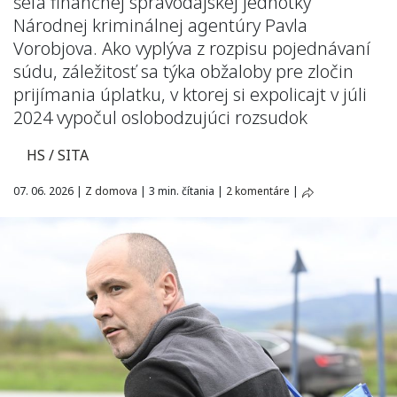
šéfa finančnej spravodajskej jednotky
Národnej kriminálnej agentúry Pavla
Vorobjova. Ako vyplýva z rozpisu pojednávaní
súdu, záležitosť sa týka obžaloby pre zločin
prijímania úplatku, v ktorej si expolicajt v júli
2024 vypočul oslobodzujúci rozsudok
HS / SITA
07. 06. 2026
|
Z domova
|
3 min. čítania
|
2 komentáre
|