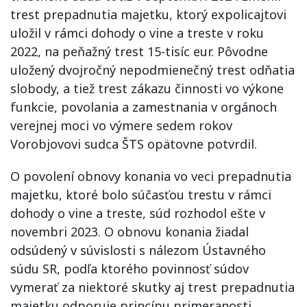
trest prepadnutia majetku, ktorý expolicajtovi
uložil v rámci dohody o vine a treste v roku
2022, na peňažný trest 15-tisíc eur. Pôvodne
uložený dvojročný nepodmienečný trest odňatia
slobody, a tiež trest zákazu činnosti vo výkone
funkcie, povolania a zamestnania v orgánoch
verejnej moci vo výmere sedem rokov
Vorobjovovi sudca ŠTS opätovne potvrdil.
O povolení obnovy konania vo veci prepadnutia
majetku, ktoré bolo súčasťou trestu v rámci
dohody o vine a treste, súd rozhodol ešte v
novembri 2023. O obnovu konania žiadal
odsúdený v súvislosti s nálezom Ústavného
súdu SR, podľa ktorého povinnosť súdov
vymerať za niektoré skutky aj trest prepadnutia
majetku odporuje princípu primeranosti