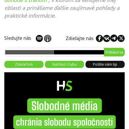
dohode s Iránom
, v ktorom sa venujeme inej
oblasti a prinášame ďalšie zaujímavé pohľady a
praktické informácie.
Sledujte nás
Zdieľajte nás
Prihlásiť sa
Zdieľať link
Nahlásiť chybu
Pošlite nám tip