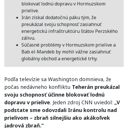
blokovať lodnú dopravu v Hormuzskom
prielive.
Irán získal dodatočnú páku tým, že
preukázal svoju schopnosť zasiahnuť
energetickú infraštruktúru štátov Perzského
zálivu.
Súčasné problémy v Hormuzskom prielive a
Bab el-Mandeb by mohli vážne zasiahnuť
globálny obchod a energetické trhy.
Podľa televízie sa Washington domnieva, že
počas nedávneho konfliktu
Teherán preukázal
svoju schopnosť účinne blokovať lodnú
dopravu v prielive
. Jeden zdroj CNN uviedol:
„V
podstate sme odovzdali Iránu kontrolu nad
prielivom – zbraň silnejšiu ako akákoľvek
jadrová zbraň.“