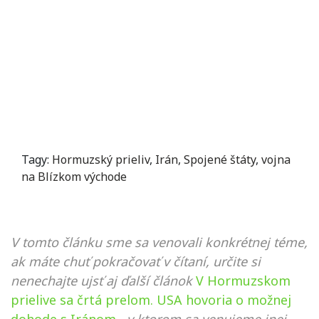
Tagy:
Hormuzský prieliv
,
Irán
,
Spojené štáty
,
vojna
na Blízkom východe
V tomto článku sme sa venovali konkrétnej téme,
ak máte chuť pokračovať v čítaní, určite si
nenechajte ujsť aj ďalší článok
V Hormuzskom
prielive sa črtá prelom. USA hovoria o možnej