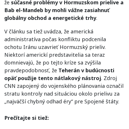
že
súčasné problémy v Hormuzskom prielive a
Bab el-Mandeb by mohli vážne zasiahnuť
globálny obchod a energetické trhy
.
V článku sa tiež uvádza, že americká
administratíva počas konfliktu podcenila
ochotu Iránu uzavrieť Hormuzský prieliv.
Niektorí americkí predstavitelia sa teraz
domnievajú, že po tejto kríze sa zvýšila
pravdepodobnosť, že
Teherán v budúcnosti
opäť použije tento nátlakový nástroj
. Zdroj
CNN zapojený do vojenského plánovania označil
stratu kontroly nad situáciou okolo prielivu za
„najväčší chybný odhad éry“ pre Spojené štáty.
Prečítajte si tiež: