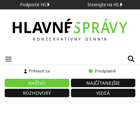
Podporte HS
Inzerujte na HS
Prihlásiť sa
Predplatné
NAŽIVO
NAJČÍTANEJŠIE
ROZHOVORY
VIDEÁ