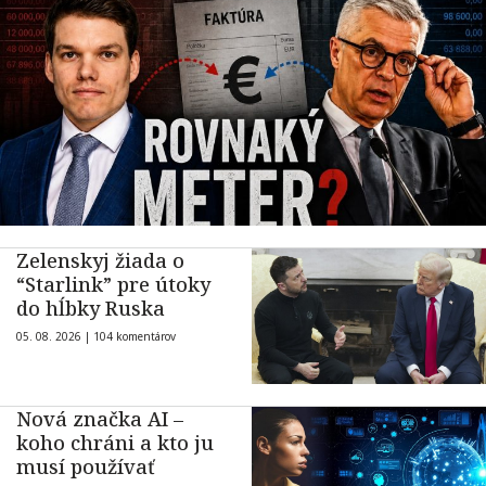
Zelenskyj žiada o
“Starlink” pre útoky
do hĺbky Ruska
05. 08. 2026 |
104 komentárov
Nová značka AI –
koho chráni a kto ju
musí používať