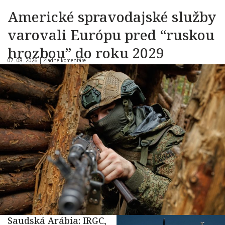
Americké spravodajské služby
varovali Európu pred “ruskou
hrozbou” do roku 2029
07. 08. 2026 |
Žiadne komentáre
Saudská Arábia: IRGC,