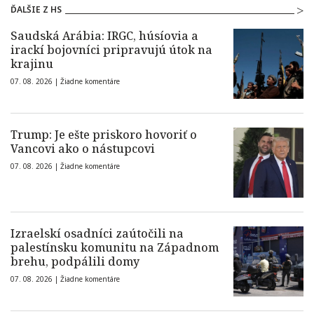
ĎALŠIE Z HS
Saudská Arábia: IRGC, húsíovia a
irackí bojovníci pripravujú útok na
krajinu
07. 08. 2026 |
Žiadne komentáre
Trump: Je ešte priskoro hovoriť o
Vancovi ako o nástupcovi
07. 08. 2026 |
Žiadne komentáre
Izraelskí osadníci zaútočili na
palestínsku komunitu na Západnom
brehu, podpálili domy
07. 08. 2026 |
Žiadne komentáre