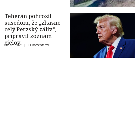
Teherán pohrozil
susedom, že „zhasne
celý Perzský záliv“,
pripravil zoznam
cieľov
06. 08. 2026 |
111 komentárov