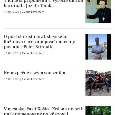
V Ríme si pripomenú 4. výročie úmrtia
kardinála Jozefa Tomka
07. 08. 2026 |
Žiadne komentáre
O post starostu bratislavského
Ružinova chce zabojovať i miestny
poslanec Peter Strapák
07. 08. 2026 |
Žiadne komentáre
Nebezpečné i svým sousedům
07. 08. 2026 |
Žiadne komentáre
V mestskej časti Košice-Krásna otvorili
park pomenovaný po kňazovi J.