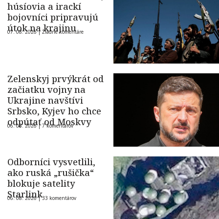
húsíovia a irackí
bojovníci pripravujú
útok na krajinu
07. 08. 2026 |
Žiadne komentáre
Zelenskyj prvýkrát od
začiatku vojny na
Ukrajine navštívi
Srbsko, Kyjev ho chce
odpútať od Moskvy
06. 08. 2026 |
7 komentárov
Odborníci vysvetlili,
ako ruská „rušička“
blokuje satelity
Starlink
06. 08. 2026 |
33 komentárov