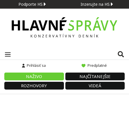
Podporte HS
Inzerujte na HS
Prihlásiť sa
Predplatné
NAŽIVO
NAJČÍTANEJŠIE
ROZHOVORY
VIDEÁ