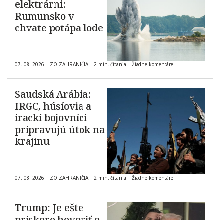
elektrárni:
Rumunsko v
chvate potápa lode
07. 08. 2026
|
ZO ZAHRANIČIA
|
2 min. čítania
|
Žiadne komentáre
Saudská Arábia:
IRGC, húsíovia a
irackí bojovníci
pripravujú útok na
krajinu
07. 08. 2026
|
ZO ZAHRANIČIA
|
2 min. čítania
|
Žiadne komentáre
Trump: Je ešte
priskoro hovoriť o