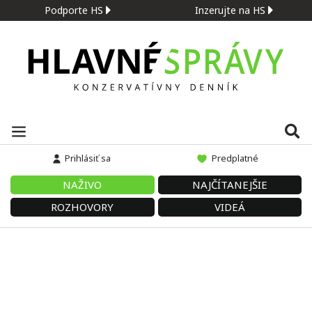
Podporte HS
Inzerujte na HS
Prihlásiť sa
Predplatné
NAŽIVO
NAJČÍTANEJŠIE
ROZHOVORY
VIDEÁ