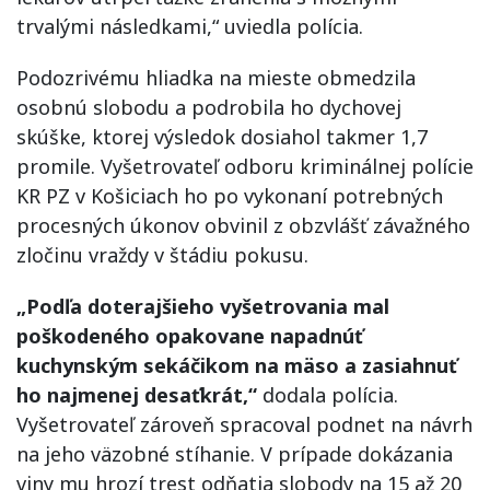
trvalými následkami,“ uviedla polícia.
Podozrivému hliadka na mieste obmedzila
osobnú slobodu a podrobila ho dychovej
skúške, ktorej výsledok dosiahol takmer 1,7
promile. Vyšetrovateľ odboru kriminálnej polície
KR PZ v Košiciach ho po vykonaní potrebných
procesných úkonov obvinil z obzvlášť závažného
zločinu vraždy v štádiu pokusu.
„Podľa doterajšieho vyšetrovania mal
poškodeného opakovane napadnúť
kuchynským sekáčikom na mäso a zasiahnuť
ho najmenej desaťkrát,“
dodala polícia.
Vyšetrovateľ zároveň spracoval podnet na návrh
na jeho väzobné stíhanie. V prípade dokázania
viny mu hrozí trest odňatia slobody na 15 až 20