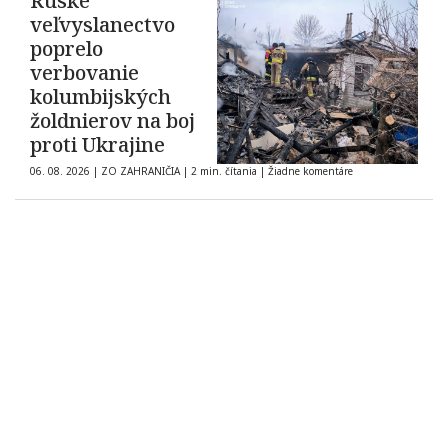
Ruské
veľvyslanectvo
poprelo
verbovanie
kolumbijských
žoldnierov na boj
proti Ukrajine
06. 08. 2026
|
ZO ZAHRANIČIA
|
2 min. čítania
|
Žiadne komentáre