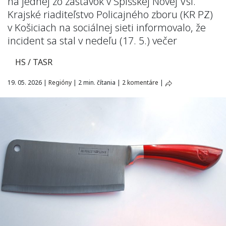
na jednej zo zastávok v Spišskej Novej Vsi.
Krajské riaditeľstvo Policajného zboru (KR PZ)
v Košiciach na sociálnej sieti informovalo, že
incident sa stal v nedeľu (17. 5.) večer
HS / TASR
19. 05. 2026
|
Regióny
|
2 min. čítania
|
2 komentáre
|