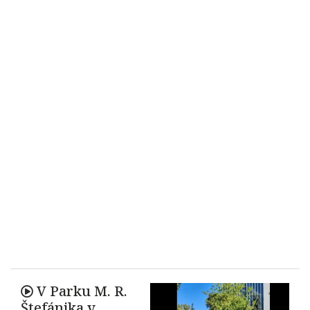
V Parku M. R.
Štefánika v