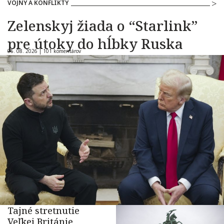
VOJNY A KONFLIKTY
Zelenskyj žiada o “Starlink”
pre útoky do hĺbky Ruska
05. 08. 2026 |
101 komentárov
Tajné stretnutie
Veľkej Británie,