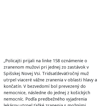
„Policajti prijali na linke 158 oznámenie o
zranenom mužovi pri jednej zo zastávok v
Spišskej Novej Vsi. Tridsaťdeväťročný muž
utrpel viaceré vážne zranenia v oblasti hlavy a
končatín. V bezvedomí bol prevezený do
nemocnice, následne do jednej z košických
nemocníc. Podľa predbežného vyjadrenia
lekárov utrpel ťažké zranenia s možnými