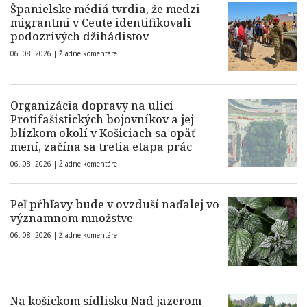
Španielske médiá tvrdia, že medzi
migrantmi v Ceute identifikovali
podozrivých džihádistov
06. 08. 2026 |
Žiadne komentáre
Organizácia dopravy na ulici
Protifašistických bojovníkov a jej
blízkom okolí v Košiciach sa opäť
mení, začína sa tretia etapa prác
06. 08. 2026 |
Žiadne komentáre
Peľ pŕhľavy bude v ovzduší naďalej vo
významnom množstve
06. 08. 2026 |
Žiadne komentáre
Na košickom sídlisku Nad jazerom