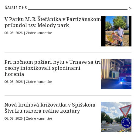
ĎALŠIE Z HS
V Parku M. R. Štefánika v Partizánskom
pribudol tzv. Melody park
06. 08. 2026 |
Žiadne komentáre
Pri nočnom požiari bytu v Trnave sa tri
osoby intoxikovali splodinami
horenia
06. 08. 2026 |
Žiadne komentáre
Nová kruhová križovatka v Spišskom
Štvrtku naberá reálne kontúry
06. 08. 2026 |
Žiadne komentáre