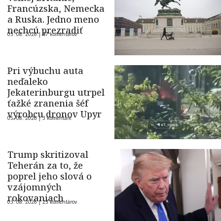
Francúzska, Nemecka
a Ruska. Jedno meno
nechcú prezradiť
05. 08. 2026 |
47 komentárov
Pri výbuchu auta
neďaleko
Jekaterinburgu utrpel
ťažké zranenia šéf
výrobcu dronov Upyr
05. 08. 2026 |
3 komentáre
Trump skritizoval
Teherán za to, že
poprel jeho slová o
vzájomných
rokovaniach
03. 08. 2026 |
23 komentárov