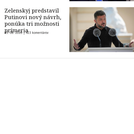
Zelenskyj predstavil
Putinovi nový návrh,
ponúka tri možnosti
prímeria
03. 08. 2026 |
423 komentárov