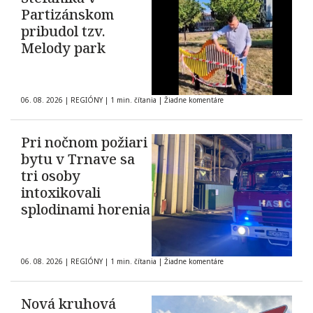
Partizánskom
pribudol tzv.
Melody park
06. 08. 2026
|
REGIÓNY
|
1 min. čítania
|
Žiadne komentáre
Pri nočnom požiari
bytu v Trnave sa
tri osoby
intoxikovali
splodinami horenia
06. 08. 2026
|
REGIÓNY
|
1 min. čítania
|
Žiadne komentáre
Nová kruhová