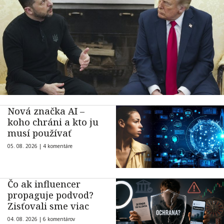
Nová značka AI –
koho chráni a kto ju
musí používať
05. 08. 2026 |
4 komentáre
Čo ak influencer
propaguje podvod?
Zisťovali sme viac
04. 08. 2026 |
6 komentárov