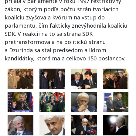
prijala v parlamente v roku 1997 reštriktívny
zákon, ktorým podľa počtu strán tvoriacich
koalíciu zvyšovala kvórum na vstup do
parlamentu, čím fakticky znevýhodnila koalíciu
SDK. V reakcii na to sa strana SDK
pretransformovala na politickú stranu
a Dzurinda sa stal predsedom a lídrom
kandidátky, ktorá mala celkovo 150 poslancov.