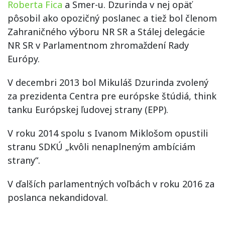
Roberta Fica
a Smer-u. Dzurinda v nej opäť
pôsobil ako opozičný poslanec a tiež bol členom
Zahraničného výboru NR SR a Stálej delegácie
NR SR v Parlamentnom zhromaždení Rady
Európy.
V decembri 2013 bol Mikuláš Dzurinda zvolený
za prezidenta Centra pre európske štúdiá, think
tanku Európskej ľudovej strany (EPP).
V roku 2014 spolu s Ivanom Miklošom opustili
stranu SDKÚ „kvôli nenaplneným ambíciám
strany“.
V ďalších parlamentných voľbách v roku 2016 za
poslanca nekandidoval.