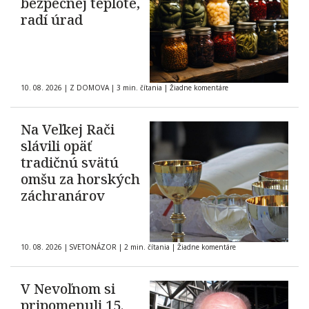
bezpečnej teplote,
radí úrad
10. 08. 2026
|
Z DOMOVA
|
3 min. čítania
|
Žiadne komentáre
Na Veľkej Rači
slávili opäť
tradičnú svätú
omšu za horských
záchranárov
10. 08. 2026
|
SVETONÁZOR
|
2 min. čítania
|
Žiadne komentáre
V Nevoľnom si
pripomenuli 15.