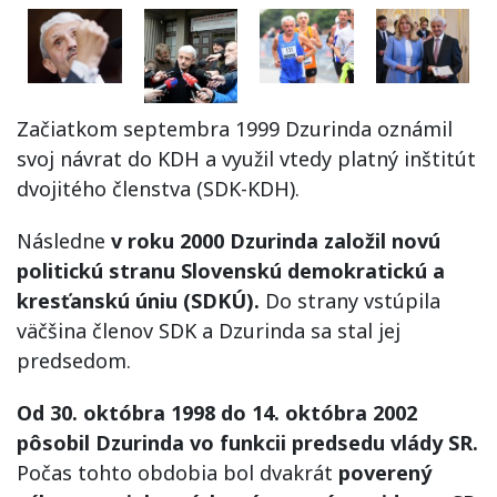
Začiatkom septembra 1999 Dzurinda oznámil
svoj návrat do KDH a využil vtedy platný inštitút
dvojitého členstva (SDK-KDH).
Následne
v roku 2000 Dzurinda založil novú
politickú stranu Slovenskú demokratickú a
kresťanskú úniu (SDKÚ).
Do strany vstúpila
väčšina členov SDK a Dzurinda sa stal jej
predsedom.
Od 30. októbra 1998 do 14. októbra 2002
pôsobil Dzurinda vo funkcii predsedu vlády SR.
Počas tohto obdobia bol dvakrát
poverený