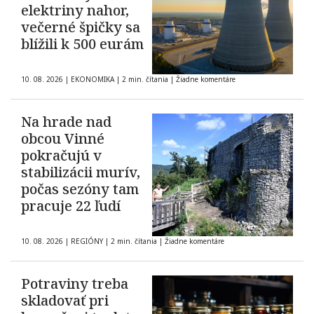
elektriny nahor,
večerné špičky sa
blížili k 500 eurám
10. 08. 2026
|
EKONOMIKA
|
2 min. čítania
|
Žiadne komentáre
Na hrade nad
obcou Vinné
pokračujú v
stabilizácii murív,
počas sezóny tam
pracuje 22 ľudí
10. 08. 2026
|
REGIÓNY
|
2 min. čítania
|
Žiadne komentáre
Potraviny treba
skladovať pri