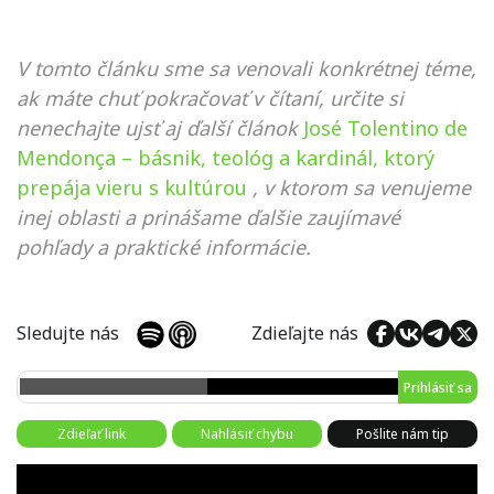
V tomto článku sme sa venovali konkrétnej téme,
ak máte chuť pokračovať v čítaní, určite si
nenechajte ujsť aj ďalší článok
José Tolentino de
Mendonça – básnik, teológ a kardinál, ktorý
prepája vieru s kultúrou
, v ktorom sa venujeme
inej oblasti a prinášame ďalšie zaujímavé
pohľady a praktické informácie.
Sledujte nás
Zdieľajte nás
Prihlásiť sa
Zdieľať link
Nahlásiť chybu
Pošlite nám tip