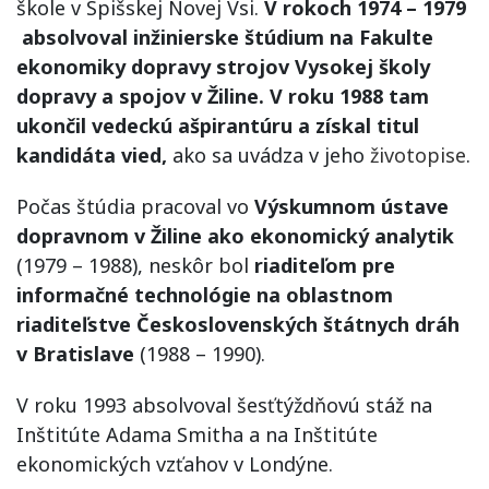
škole v Spišskej Novej Vsi.
V rokoch 1974 – 1979
absolvoval inžinierske štúdium na Fakulte
ekonomiky dopravy strojov Vysokej školy
dopravy a spojov v Žiline. V roku 1988 tam
ukončil vedeckú ašpirantúru a získal titul
kandidáta vied,
ako sa uvádza v jeho
životopise
.
Počas štúdia pracoval vo
Výskumnom ústave
dopravnom v Žiline ako ekonomický analytik
(1979 – 1988), neskôr bol
riaditeľom pre
informačné technológie na oblastnom
riaditeľstve Československých štátnych dráh
v Bratislave
(1988 – 1990).
V roku 1993 absolvoval šesťtýždňovú stáž na
Inštitúte Adama Smitha a na Inštitúte
ekonomických vzťahov v Londýne.