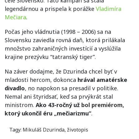
celé Slovensko. Táto kampaň sa stala
legendárnou a prispela k porážke
Vladimíra
Mečiara
.
Počas jeho vládnutia (1998 – 2006) sa na
Slovensku zaviedla rovná daň, ktorá prilákala
množstvo zahraničných investícií a vyslúžila
krajine prezývku “tatranský tiger”.
Na záver dodajme, že Dzurinda chcel byť v
mladosti hercom, dokonca
hrával amatérske
divadlo
, no napokon sa presadil v politike.
Nemal ani štyridsať, keď sa prvýkrát stal
ministrom.
Ako 43-ročný už
bol premiérom
,
ktorý ukončil éru
„
mečiarizmu“
.
Tagy:
Mikuláš Dzurinda
,
životopis