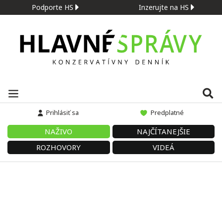
Podporte HS
Inzerujte na HS
Prihlásiť sa
Predplatné
NAŽIVO
NAJČÍTANEJŠIE
ROZHOVORY
VIDEÁ