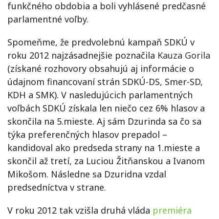
funkčného obdobia a boli vyhlásené predčasné
parlamentné voľby.
Spomeňme, že predvolebnú kampaň SDKÚ v
roku 2012 najzásadnejšie poznačila
Kauza Gorila
(získané rozhovory obsahujú aj informácie o
údajnom financovaní strán SDKÚ-DS, Smer-SD,
KDH a SMK). V nasledujúcich parlamentných
voľbách SDKÚ získala len niečo cez 6% hlasov a
skončila na 5.mieste. Aj sám Dzurinda sa čo sa
týka preferenčných hlasov prepadol –
kandidoval ako predseda strany na 1.mieste a
skončil až tretí, za Luciou Žitňanskou a Ivanom
Mikošom. Následne sa Dzuridna vzdal
predsedníctva v strane.
V roku 2012 tak vzišla druhá vláda
premiéra