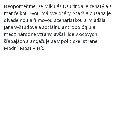
Neopomeňme, že Mikuláš Dzurinda je ženatý a s
manželkou Evou
má dve dcéry
. Staršia Zuzana je
divadelnou a filmovou scenáristkou a mladšia
Jana vyštudovala sociálnu antropológiu a
medzinárodné vzťahy, avšak ide v ocových
šľapajách a angažuje sa v politickej strane
Modrí, Most – Híd.