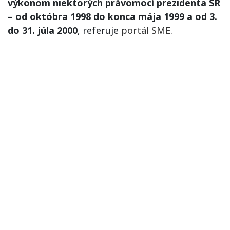
výkonom niektorých právomocí prezidenta SR
– od októbra 1998 do konca mája 1999 a od 3.
do 31. júla 2000
, referuje
p
ortál SME.