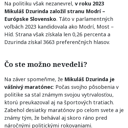
Na politiku však nezanevrel,
v roku 2023
Mikuláš Dzurinda založil stranu Modrí –
Európske Slovensko
. Táto v parlamentných
voľbách 2023 kandidovala ako Modrí, Most –
Híd. Strana však získala len 0,26 percenta a
Dzurinda získal 3663 preferenčných hlasov.
Čo ste možno nevedeli?
Na záver spomeňme, že
Mikuláš Dzurinda je
vášnivý maratónec
: Počas svojho pôsobenia v
politike sa stal známym svojou vytrvalosťou,
ktorú preukazoval aj na športových tratiach.
Zabehol desiatky maratónov po celom svete a je
známy tým, že behával aj skoro ráno pred
náročnými politickými rokovaniami.