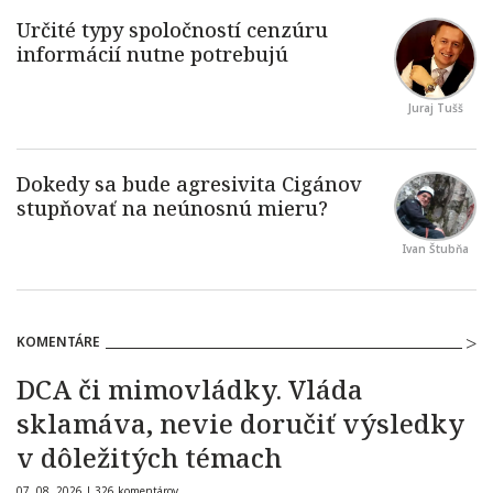
Juraj Tušš
Ivan Štubňa
KOMENTÁRE
DCA či mimovládky. Vláda
sklamáva, nevie doručiť výsledky
v dôležitých témach
07. 08. 2026 |
326 komentárov