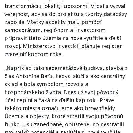
transformáciu lokalít,“ upozornil Migaľ a vyzval
verejnosť, aby sa do projektu a tvorby databázy
zapojila. Všetky aspekty majú pomôcť
samosprávam, regiónom aj investorom
pripraviť tieto územia na nové využitie a ďalší
rozvoj. Ministerstvo investícii plánuje register
zverejniť koncom roka.
„Napríklad táto sedemetážová budova, stavba z
čias Antonína Baťu, kedysi slúžila ako centrálny
sklad a bola symbolom rozvoja a
hospodárskeho života. Dnes už svoj pôvodný
účel neplní a čaká na ďalšiu kapitolu. Práve
takéto miesta označujeme ako brownfieldy.
Územia a objekty, ktoré stratili svoju pôvodnú
funkciu, sú zanedbané, opustené, no nestratili
svoj veľký potenciál a zaslúžia si nové využitie,