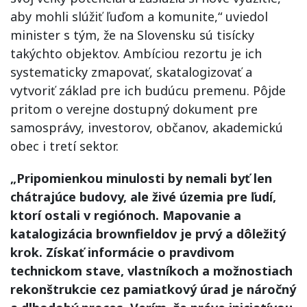
aby mohli slúžiť ľuďom a komunite,“ uviedol
minister s tým, že na Slovensku sú tisícky
takýchto objektov. Ambíciou rezortu je ich
systematicky zmapovať, skatalogizovať a
vytvoriť základ pre ich budúcu premenu. Pôjde
pritom o verejne dostupný dokument pre
samosprávy, investorov, občanov, akademickú
obec i tretí sektor.
„Pripomienkou minulosti by nemali byť len
chátrajúce budovy, ale živé územia pre ľudí,
ktorí ostali v regiónoch. Mapovanie a
katalogizácia brownfieldov je prvý a dôležitý
krok. Získať informácie o pravdivom
technickom stave, vlastníkoch a možnostiach
rekonštrukcie cez pamiatkový úrad je náročný