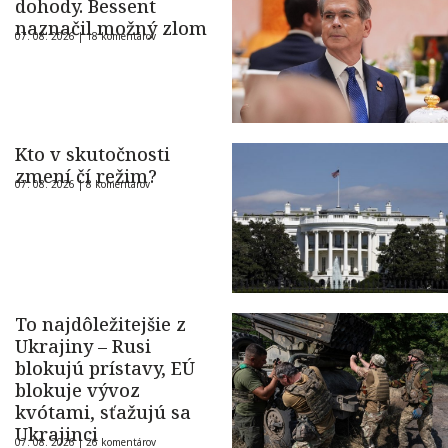
dohody. Bessent
naznačil možný zlom
07. 08. 2026 |
18 komentárov
Kto v skutočnosti
zmení čí režim?
07. 08. 2026 |
8 komentárov
To najdôležitejšie z
Ukrajiny – Rusi
blokujú prístavy, EÚ
blokuje vývoz
kvótami, sťažujú sa
Ukrajinci
07. 08. 2026 |
26 komentárov