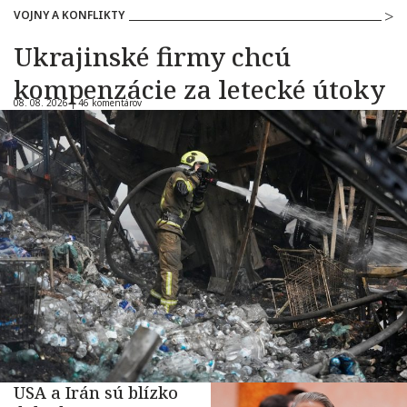
VOJNY A KONFLIKTY
Ukrajinské firmy chcú
kompenzácie za letecké útoky
08. 08. 2026 |
46 komentárov
USA a Irán sú blízko