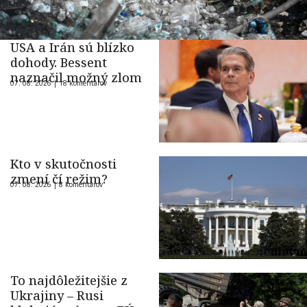
USA a Irán sú blízko
dohody. Bessent
naznačil možný zlom
07. 08. 2026 |
18 komentárov
Kto v skutočnosti
zmení čí režim?
07. 08. 2026 |
8 komentárov
To najdôležitejšie z
Ukrajiny – Rusi