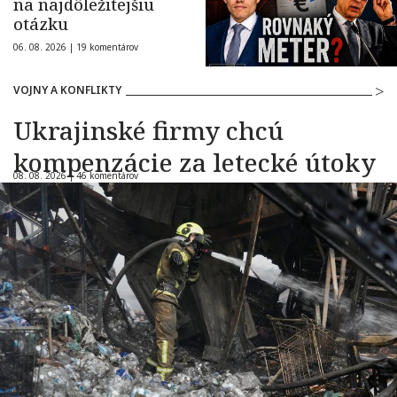
na najdôležitejšiu
otázku
06. 08. 2026 |
19 komentárov
VOJNY A KONFLIKTY
Ukrajinské firmy chcú
kompenzácie za letecké útoky
08. 08. 2026 |
46 komentárov