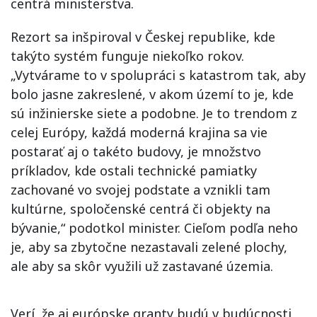
centrá ministerstva.
Rezort sa inšpiroval v Českej republike, kde
takýto systém funguje niekoľko rokov.
„Vytvárame to v spolupráci s katastrom tak, aby
bolo jasne zakreslené, v akom území to je, kde
sú inžinierske siete a podobne. Je to trendom z
celej Európy, každá moderná krajina sa vie
postarať aj o takéto budovy, je množstvo
príkladov, kde ostali technické pamiatky
zachované vo svojej podstate a vznikli tam
kultúrne, spoločenské centrá či objekty na
bývanie,“ podotkol minister. Cieľom podľa neho
je, aby sa zbytočne nezastavali zelené plochy,
ale aby sa skôr využili už zastavané územia.
Verí, že aj európske granty budú v budúcnosti