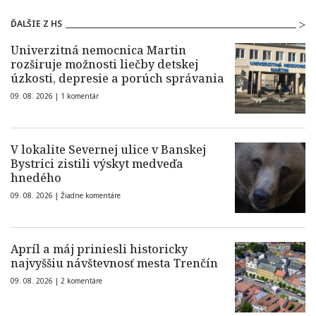
ĎALŠIE Z HS
Univerzitná nemocnica Martin
rozširuje možnosti liečby detskej
úzkosti, depresie a porúch správania
09. 08. 2026 |
1 komentár
V lokalite Severnej ulice v Banskej
Bystrici zistili výskyt medveďa
hnedého
09. 08. 2026 |
Žiadne komentáre
Apríl a máj priniesli historicky
najvyššiu návštevnosť mesta Trenčín
09. 08. 2026 |
2 komentáre