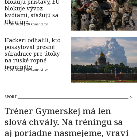
blokujú prístavy, EÚ
blokuje vývoz
kvótami, sťažujú sa
Ukrajinci
07. 08. 2026 |
26 komentárov
Hackeri odhalili, kto
poskytoval presné
súradnice pre útoky
na ruské ropné
terminály
07. 08. 2026 |
69 komentárov
ŠPORT