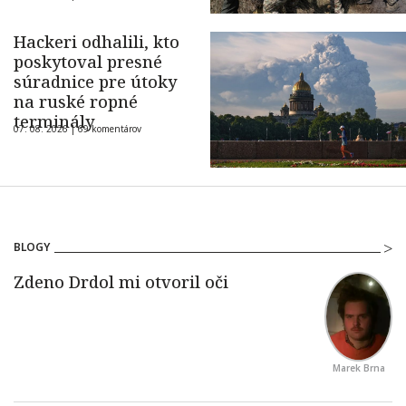
Hackeri odhalili, kto
poskytoval presné
súradnice pre útoky
na ruské ropné
terminály
07. 08. 2026 |
69 komentárov
BLOGY
Marek Brna