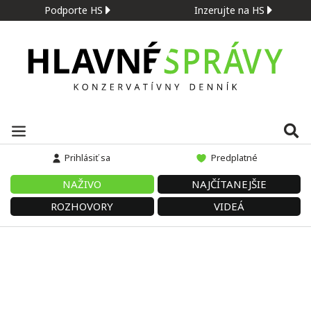
Podporte HS
Inzerujte na HS
Prihlásiť sa
Predplatné
NAŽIVO
NAJČÍTANEJŠIE
ROZHOVORY
VIDEÁ