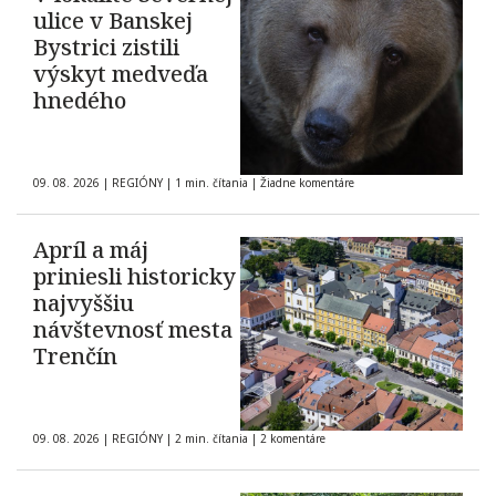
ulice v Banskej
Bystrici zistili
výskyt medveďa
hnedého
09. 08. 2026
|
REGIÓNY
|
1 min. čítania
|
Žiadne komentáre
Apríl a máj
priniesli historicky
najvyššiu
návštevnosť mesta
Trenčín
09. 08. 2026
|
REGIÓNY
|
2 min. čítania
|
2 komentáre