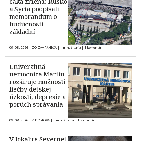
čaká zmena: Rusko
a Sýria podpísali
memorandum o
budúcnosti
základní
09. 08. 2026
|
ZO ZAHRANIČIA
|
1 min. čítania
|
1 komentár
Univerzitná
nemocnica Martin
rozširuje možnosti
liečby detskej
úzkosti, depresie a
porúch správania
09. 08. 2026
|
Z DOMOVA
|
1 min. čítania
|
1 komentár
V lokalite Severnej