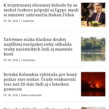
K trojstrannej obrannej dohode by sa
mohol čoskoro pripojiť aj Egypt, myslí
si minister zahraničia Hakan Fidan
09. 08. 2026 |
1 komentár
Extrémne nízka hladina druhej
najdlhšej európskej rieky odhalila
vraky nacistických lodí aj mamutie
kosti
09. 08. 2026 |
2 komentáre
Britská Kolumbia vyhlásila pre lesný
požiar stav núdze. Úrady evakuovali
viac než 20-tisíc ľudí aj s leteckou
pomocou
09. 08. 2026 |
Žiadne komentáre