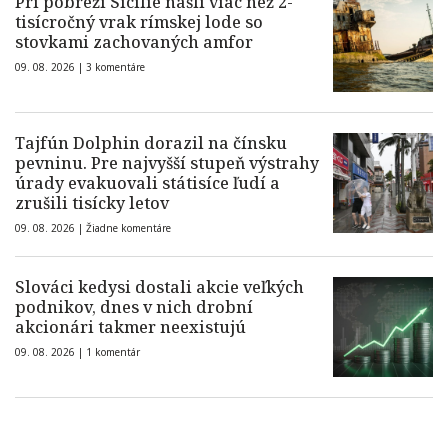
Pri pobreží Sicílie našli viac než 2-
tisícročný vrak rímskej lode so
stovkami zachovaných amfor
09. 08. 2026 |
3 komentáre
Tajfún Dolphin dorazil na čínsku
pevninu. Pre najvyšší stupeň výstrahy
úrady evakuovali státisíce ľudí a
zrušili tisícky letov
09. 08. 2026 |
Žiadne komentáre
Slováci kedysi dostali akcie veľkých
podnikov, dnes v nich drobní
akcionári takmer neexistujú
09. 08. 2026 |
1 komentár