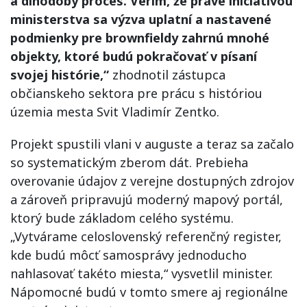
a dlhodobý proces. Verím, že práve iniciatívou
ministerstva sa výzva uplatní a nastavené
podmienky pre brownfieldy zahrnú mnohé
objekty, ktoré budú pokračovať v písaní
svojej histórie,“
zhodnotil zástupca
občianskeho sektora pre prácu s históriou
územia mesta Svit Vladimír Zentko.
Projekt spustili vlani v auguste a teraz sa začalo
so systematickým zberom dát. Prebieha
overovanie údajov z verejne dostupných zdrojov
a zároveň pripravujú moderný mapový portál,
ktorý bude základom celého systému.
„Vytvárame celoslovenský referenčný register,
kde budú môcť samosprávy jednoducho
nahlasovať takéto miesta,“ vysvetlil minister.
Nápomocné budú v tomto smere aj regionálne