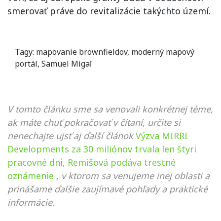
smerovať práve do revitalizácie takýchto území.
Tagy:
mapovanie brownfieldov
,
moderný mapový
portál
,
Samuel Migaľ
V tomto článku sme sa venovali konkrétnej téme,
ak máte chuť pokračovať v čítaní, určite si
nenechajte ujsť aj ďalší článok
Výzva MIRRI
Developments za 30 miliónov trvala len štyri
pracovné dni, Remišová podáva trestné
oznámenie
, v ktorom sa venujeme inej oblasti a
prinášame ďalšie zaujímavé pohľady a praktické
informácie.