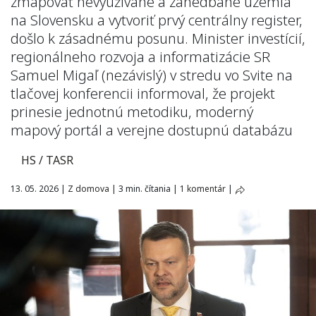
zmapovať nevyužívané a zanedbané územia
na Slovensku a vytvoriť prvý centrálny register,
došlo k zásadnému posunu. Minister investícií,
regionálneho rozvoja a informatizácie SR
Samuel Migaľ (nezávislý) v stredu vo Svite na
tlačovej konferencii informoval, že projekt
prinesie jednotnú metodiku, moderný
mapový portál a verejne dostupnú databázu
HS / TASR
13. 05. 2026
|
Z domova
|
3 min. čítania
|
1 komentár
|