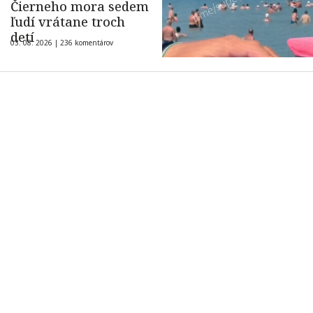
Čierneho mora sedem
ľudí vrátane troch
detí
03. 08. 2026 |
236 komentárov