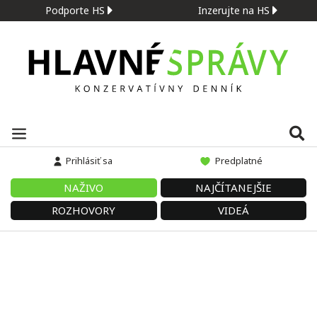
Podporte HS
Inzerujte na HS
Prihlásiť sa
Predplatné
NAŽIVO
NAJČÍTANEJŠIE
ROZHOVORY
VIDEÁ