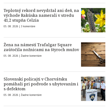
Teplotný rekord nevydržal ani deň, na
východe Rakúska namerali v stredu
41,2 stupňa Celzia
05. 08. 2026 |
3 komentáre
Žena na námestí Trafalgar Square
zaútočila nožnicami na štyroch mužov
05. 08. 2026 |
Žiadne komentáre
Slovenskí policajti v Chorvátsku
pomáhali pri podvode s ubytovaním i
s defektom
05. 08. 2026 |
Žiadne komentáre