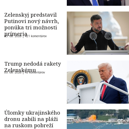
Zelenskyj predstavil
Putinovi nový návrh,
ponúka tri možnosti
prímeria
03. 08. 2026 |
421 komentárov
Trump nedodá rakety
Zelenskému
03. 08. 2026 |
45 komentárov
Úlomky ukrajinského
dronu zabili na pláži
na ruskom pobreží