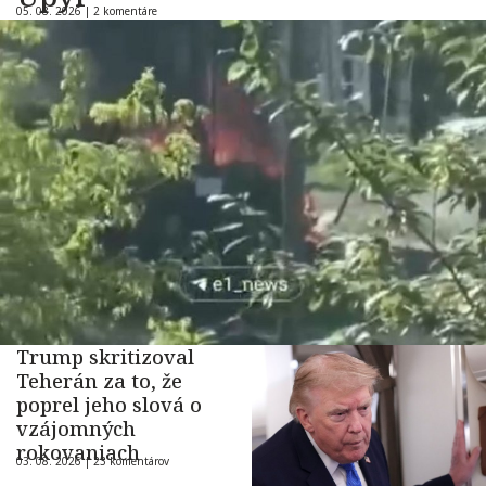
05. 08. 2026 |
2 komentáre
Trump skritizoval
Teherán za to, že
poprel jeho slová o
vzájomných
rokovaniach
03. 08. 2026 |
23 komentárov