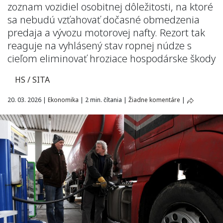
zoznam vozidiel osobitnej dôležitosti, na ktoré
sa nebudú vzťahovať dočasné obmedzenia
predaja a vývozu motorovej nafty. Rezort tak
reaguje na vyhlásený stav ropnej núdze s
cieľom eliminovať hroziace hospodárske škody
HS / SITA
20. 03. 2026
|
Ekonomika
|
2 min. čítania
|
Žiadne komentáre
|