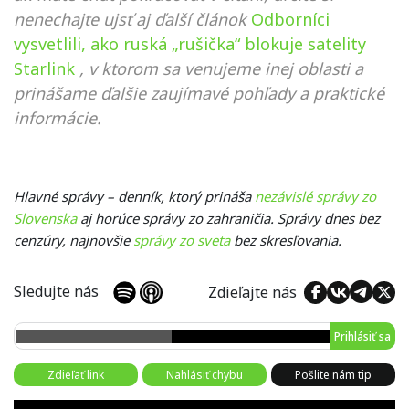
nenechajte ujsť aj ďalší článok
Odborníci
vysvetlili, ako ruská „rušička“ blokuje satelity
Starlink
, v ktorom sa venujeme inej oblasti a
prinášame ďalšie zaujímavé pohľady a praktické
informácie.
Hlavné správy – denník, ktorý prináša
nezávislé správy zo
Slovenska
aj horúce správy zo zahraničia. Správy dnes bez
cenzúry, najnovšie
správy zo sveta
bez skresľovania.
Sledujte nás
Zdieľajte nás
Prihlásiť sa
Zdieľať link
Nahlásiť chybu
Pošlite nám tip