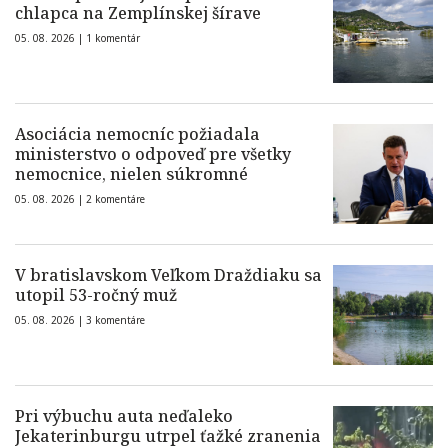
chlapca na Zemplínskej šírave
05. 08. 2026 |
1 komentár
Asociácia nemocníc požiadala
ministerstvo o odpoveď pre všetky
nemocnice, nielen súkromné
05. 08. 2026 |
2 komentáre
V bratislavskom Veľkom Draždiaku sa
utopil 53-ročný muž
05. 08. 2026 |
3 komentáre
Pri výbuchu auta neďaleko
Jekaterinburgu utrpel ťažké zranenia