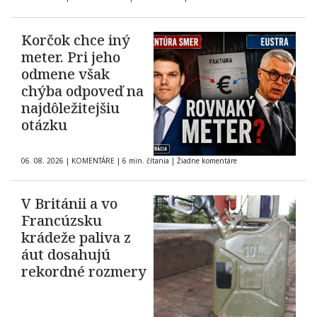
Korčok chce iný
meter. Pri jeho
odmene však
chýba odpoveď na
najdôležitejšiu
otázku
06. 08. 2026
|
KOMENTÁRE
|
6 min. čítania
|
Žiadne komentáre
V Británii a vo
Francúzsku
krádeže paliva z
áut dosahujú
rekordné rozmery