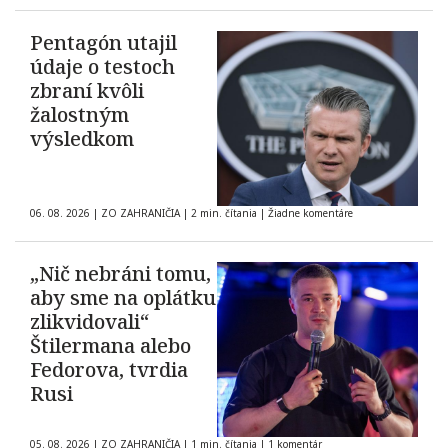
Pentagón utajil
údaje o testoch
zbraní kvôli
žalostným
výsledkom
06. 08. 2026
|
ZO ZAHRANIČIA
|
2 min. čítania
|
Žiadne komentáre
„Nič nebráni tomu,
aby sme na oplátku
zlikvidovali“
Štilermana alebo
Fedorova, tvrdia
Rusi
05. 08. 2026
|
ZO ZAHRANIČIA
|
1 min. čítania
|
1 komentár