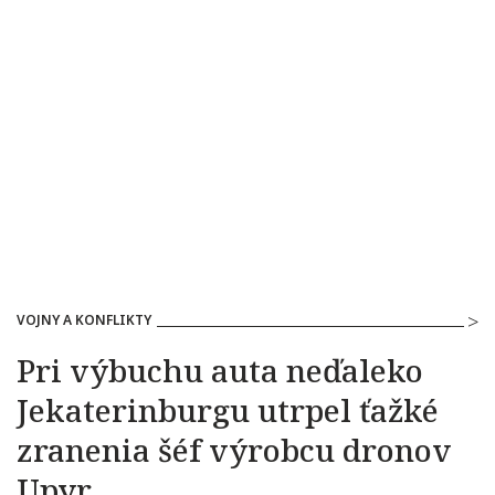
VOJNY A KONFLIKTY
Pri výbuchu auta neďaleko
Jekaterinburgu utrpel ťažké
zranenia šéf výrobcu dronov
Upyr