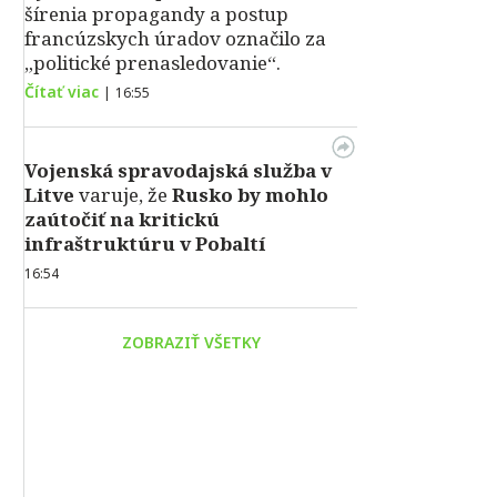
šírenia propagandy a postup
francúzskych úradov označilo za
„politické prenasledovanie“.
Čítať viac
|
16:55
Vojenská spravodajská služba v
Litve
varuje, že
Rusko by mohlo
zaútočiť na kritickú
infraštruktúru v Pobaltí
16:54
ZOBRAZIŤ VŠETKY