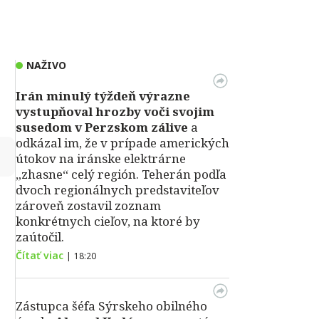
NAŽIVO
Irán minulý týždeň výrazne
vystupňoval hrozby voči svojim
susedom v Perzskom zálive
a
odkázal im, že v prípade amerických
↻
útokov na iránske elektrárne
„zhasne“ celý región. Teherán podľa
dvoch regionálnych predstaviteľov
zároveň zostavil zoznam
konkrétnych cieľov, na ktoré by
zaútočil.
Čítať viac
|
18:20
Zástupca šéfa Sýrskeho obilného