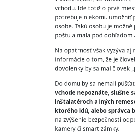
vchodu. Ide totiž o prvé miest
potrebuje niekomu umožniť pr
osobe. Takú osobu je možné p
poštu a mala pod dohľadom a
Na opatrnosť však vyzýva aj 
informácie o tom, že je člov
dovolenky by sa mal človek „
Do domu by sa nemali púšťa
vchode nepoznáte, slušne sa
inštalatéroch a iných remese
ktorého idú, alebo správca 
na zvýšenie bezpečnosti odpo
kamery či smart zámky.