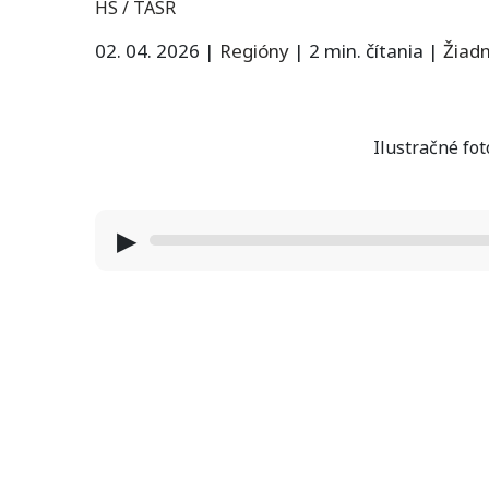
HS / TASR
02. 04. 2026
|
Regióny
|
2 min. čítania
|
Žiad
Ilustračné fo
▶