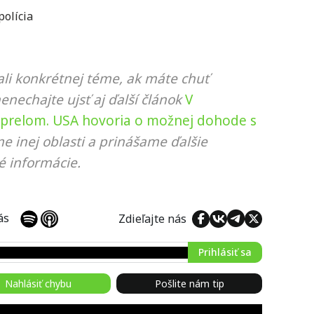
polícia
li konkrétnej téme, ak máte chuť
nenechajte ujsť aj ďalší článok
V
 prelom. USA hovoria o možnej dohode s
e inej oblasti a prinášame ďalšie
é informácie.
 nás
Zdieľajte nás
Prihlásiť sa
Nahlásiť chybu
Pošlite nám tip