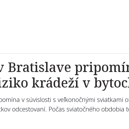
v Bratislave pripomí
iziko krádeží v byto
ipomína v súvislosti s veľkonočnými sviatkami 
kov odcestovaní. Počas sviatočného obdobia tot