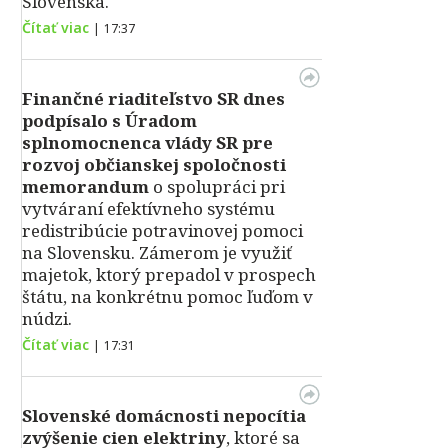
Slovenska.
Čítať viac
|
17:37
Finančné riaditeľstvo SR dnes
podpísalo s Úradom
splnomocnenca vlády SR pre
rozvoj občianskej spoločnosti
memorandum
o spolupráci pri
vytváraní efektívneho systému
redistribúcie potravinovej pomoci
na Slovensku. Zámerom je využiť
majetok, ktorý prepadol v prospech
štátu, na konkrétnu pomoc ľuďom v
núdzi.
Čítať viac
|
17:31
Slovenské domácnosti nepocítia
zvýšenie cien elektriny
, ktoré sa