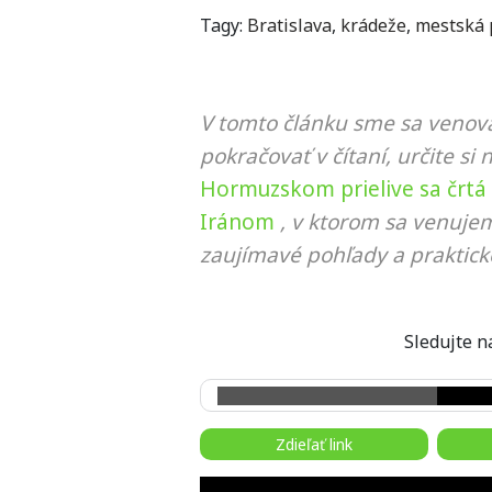
Tagy:
Bratislava
,
krádeže
,
mestská 
V tomto článku sme sa venova
pokračovať v čítaní, určite si 
Hormuzskom prielive sa črtá
Iránom
, v ktorom sa venujem
zaujímavé pohľady a praktick
Sledujte
Zdieľať link