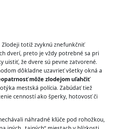
 Zlodeji totiž zvyknú znefunkčniť
 dverí, preto je vždy potrebné sa pri
 uistiť, že dvere sú pevne zatvorené.
hodom dôkladne uzavrieť všetky okná a
eopatrnosť môže zlodejom uľahčiť
týka mestská polícia. Zabúdať tiež
enie cenností ako šperky, hotovosť či
enechávali náhradné kľúče pod rohožkou,
na iných „tajných“ miestach v blízkosti