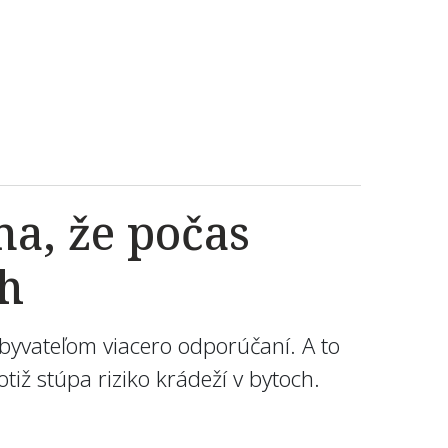
na, že počas
ch
obyvateľom viacero odporúčaní. A to
iž stúpa riziko krádeží v bytoch.