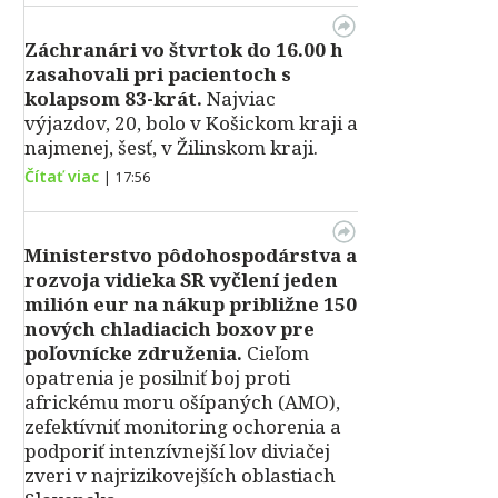
Záchranári vo štvrtok do 16.00 h
zasahovali pri pacientoch s
kolapsom 83-krát.
Najviac
výjazdov, 20, bolo v Košickom kraji a
najmenej, šesť, v Žilinskom kraji.
Čítať viac
|
17:56
Ministerstvo pôdohospodárstva a
rozvoja vidieka SR vyčlení jeden
milión eur na nákup približne 150
nových chladiacich boxov pre
poľovnícke združenia.
Cieľom
opatrenia je posilniť boj proti
africkému moru ošípaných (AMO),
zefektívniť monitoring ochorenia a
podporiť intenzívnejší lov diviačej
zveri v najrizikovejších oblastiach