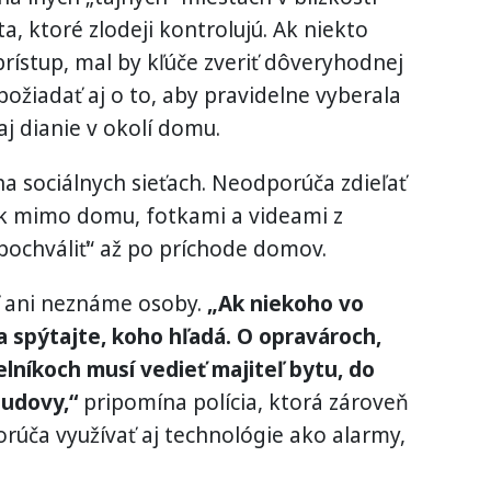
a, ktoré zlodeji kontrolujú. Ak niekto
ístup, mal by kľúče zveriť dôveryhodnej
ožiadať aj o to, aby pravidelne vyberala
j dianie v okolí domu.
na sociálnych sieťach. Neodporúča zdieľať
ek mimo domu, fotkami a videami z
pochváliť“ až po príchode domov.
ť ani neznáme osoby.
„Ak niekoho vo
 spýtajte, koho hľadá. O opravároch,
lníkoch musí vedieť majiteľ bytu, do
budovy,“
pripomína polícia, ktorá zároveň
rúča využívať aj technológie ako alarmy,