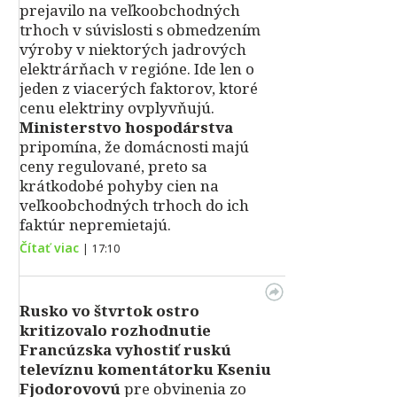
prejavilo na veľkoobchodných
trhoch v súvislosti s obmedzením
výroby v niektorých jadrových
elektrárňach v regióne. Ide len o
jeden z viacerých faktorov, ktoré
cenu elektriny ovplyvňujú.
Ministerstvo hospodárstva
pripomína, že domácnosti majú
ceny regulované, preto sa
krátkodobé pohyby cien na
veľkoobchodných trhoch do ich
faktúr nepremietajú.
Čítať viac
|
17:10
Rusko vo štvrtok ostro
kritizovalo rozhodnutie
Francúzska vyhostiť ruskú
televíznu komentátorku Kseniu
Fjodorovovú
pre obvinenia zo