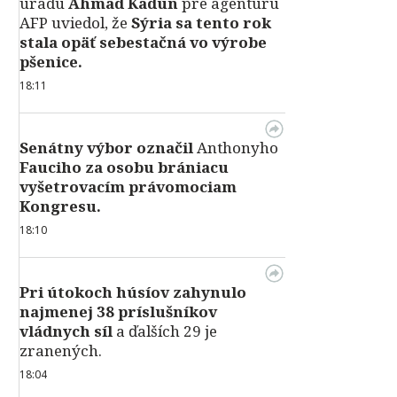
úradu
Ahmad Kadún
pre agentúru
AFP uviedol, že
Sýria sa tento rok
stala opäť sebestačná vo výrobe
pšenice.
18:11
Senátny výbor označil
Anthonyho
Fauciho za osobu brániacu
vyšetrovacím právomociam
Kongresu.
18:10
Pri útokoch húsíov zahynulo
najmenej 38 príslušníkov
vládnych síl
a ďalších 29 je
zranených.
18:04