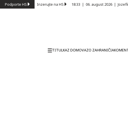
Podporte HS
Inzerujte na HS
18:33
|
06. august 2026
|
Jozef
TITULKA
Z DOMOVA
ZO ZAHRANIČIA
KOMEN