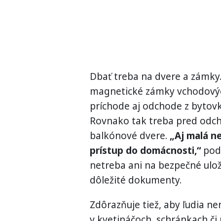
Dbať treba na dvere a zámky.
magnetické zámky vchodových
príchode aj odchode z bytovky
Rovnako tak treba pred odc
balkónové dvere.
„Aj malá n
prístup do domácnosti,“
podo
netreba ani na bezpečné ulož
dôležité dokumenty.
Zdôrazňuje tiež, aby ľudia n
v kvetináčoch, schránkach či 