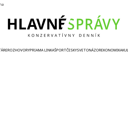
ína
TÁRE
ROZHOVORY
PRIAMA LINKA
ŠPORT
ČESKY
SVETONÁZOR
EKONOMIKA
KU