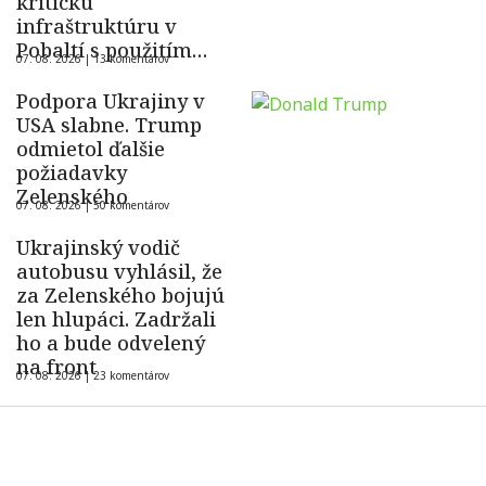
kritickú
infraštruktúru v
Pobaltí s použitím
07. 08. 2026 |
13 komentárov
ukrajinského dronu
Podpora Ukrajiny v
USA slabne. Trump
odmietol ďalšie
požiadavky
Zelenského
07. 08. 2026 |
50 komentárov
Ukrajinský vodič
autobusu vyhlásil, že
za Zelenského bojujú
len hlupáci. Zadržali
ho a bude odvelený
na front
07. 08. 2026 |
23 komentárov