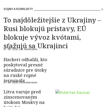
VOJNY A KONFLIKTY
To najdôležitejšie z Ukrajiny –
Rusi blokujú prístavy, EÚ
blokuje vývoz kvótami,
sťažujú sa Ukrajinci
07. 08. 2026 |
26 komentárov
Hackeri odhalili, kto
poskytoval presné
súradnice pre útoky
na ruské ropné
terminály
07. 08. 2026 |
67 komentárov
Litva varuje pred
zinscenovaným
útokom Moskvy na