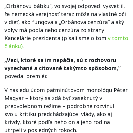
„Orbánovu bábku“, vo svojej odpovedi vysvetlil,
že nemecká verejnosť teraz môže na vlastné oči
vidieť, ako fungovala „Orbánova cenzúra“ a aký
vplyv má podľa neho cenzúra zo strany
Kancelárie prezidenta (písali sme o tom
v tomto
článku)
.
„Veci, ktoré sa im nepáčia, sú z rozhovoru
vynechané a citované takýmto spôsobom,“
povedal premiér.
V nasledujúcom päťminútovom monológu Péter
Magyar – ktorý sa zdá byť zaseknutý v
predvolebnom režime – podrobne rozvinul
svoju kritiku predchádzajúcej vlády, ako aj
krivdy, ktoré podľa neho on a jeho rodina
utrpeli v posledných rokoch.