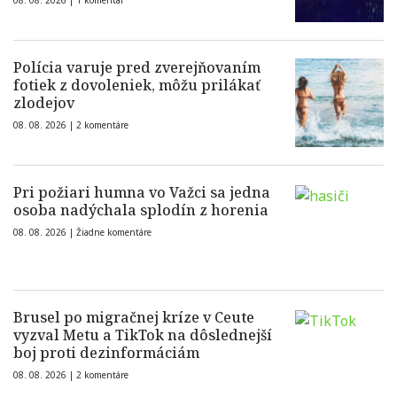
08. 08. 2026 |
1 komentár
Polícia varuje pred zverejňovaním
fotiek z dovoleniek, môžu prilákať
zlodejov
08. 08. 2026 |
2 komentáre
Pri požiari humna vo Važci sa jedna
osoba nadýchala splodín z horenia
08. 08. 2026 |
Žiadne komentáre
Brusel po migračnej kríze v Ceute
vyzval Metu a TikTok na dôslednejší
boj proti dezinformáciám
08. 08. 2026 |
2 komentáre