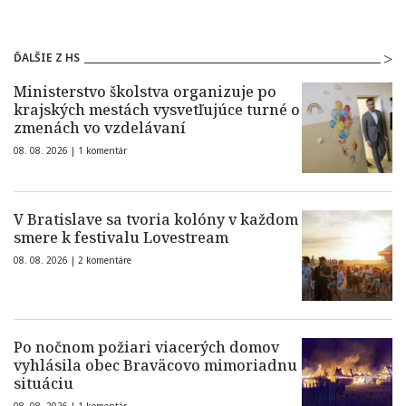
ĎALŠIE Z HS
Ministerstvo školstva organizuje po
krajských mestách vysvetľujúce turné o
zmenách vo vzdelávaní
08. 08. 2026 |
1 komentár
V Bratislave sa tvoria kolóny v každom
smere k festivalu Lovestream
08. 08. 2026 |
2 komentáre
Po nočnom požiari viacerých domov
vyhlásila obec Braväcovo mimoriadnu
situáciu