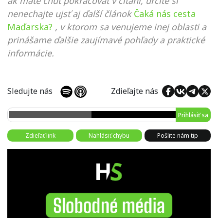
ak máte chuť pokračovať v čítaní, určite si
nenechajte ujsť aj ďalší článok
Čaká nás cesta
Maďarska?
, v ktorom sa venujeme inej oblasti a
prinášame ďalšie zaujímavé pohľady a praktické
informácie.
Sledujte nás
Zdieľajte nás
Prihlásiť sa
Zdieľať link
Nahlásiť chybu
Pošlite nám tip