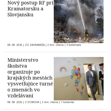
Nový postup RF pri
Kramatorsku a
Slovjansku
08. 08. 2026
|
ZO ZAHRANIČIA
|
2 min. čítania
|
3 komentáre
Ministerstvo
školstva
organizuje po
krajských mestách
vysvetľujúce turné
o zmenách vo
vzdelávaní
08. 08. 2026
|
Z DOMOVA
|
2 min. čítania
|
1 komentár