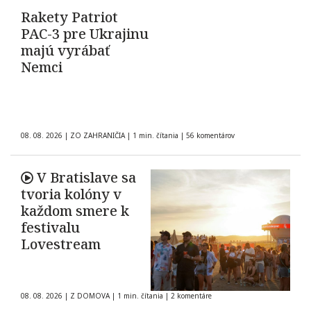
Rakety Patriot
PAC-3 pre Ukrajinu
majú vyrábať
Nemci
08. 08. 2026
|
ZO ZAHRANIČIA
|
1 min. čítania
|
56 komentárov
V Bratislave sa
tvoria kolóny v
každom smere k
festivalu
Lovestream
08. 08. 2026
|
Z DOMOVA
|
1 min. čítania
|
2 komentáre