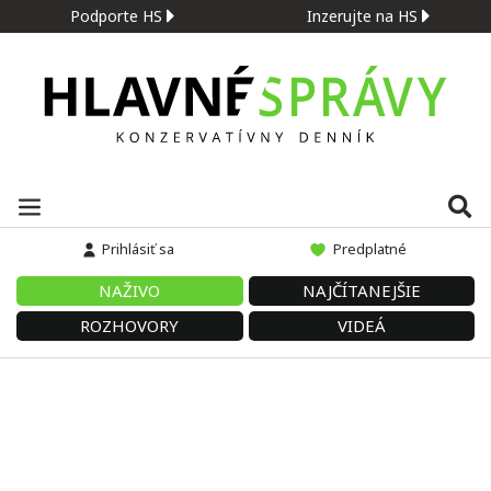
Podporte HS
Inzerujte na HS
Prihlásiť sa
Predplatné
NAŽIVO
NAJČÍTANEJŠIE
ROZHOVORY
VIDEÁ