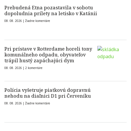
Prebudená Etna pozastavila v sobotu
dopoludnia prílety na letisko v Katánii
08. 08. 2026 |
Žiadne komentáre
Pri prístave v Rotterdame horeli tony
komunálneho odpadu, obyvateľov
trápil hustý zapáchajúci dym
08. 08. 2026 |
2 komentáre
Polícia vyšetruje piatkovú dopravnú
nehodu na diaľnici D1 pri Červeníku
08. 08. 2026 |
Žiadne komentáre