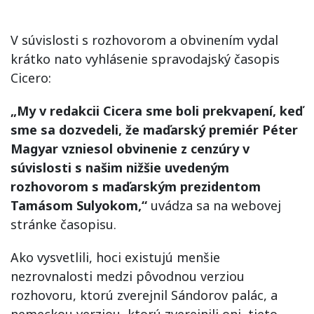
V súvislosti s rozhovorom a obvinením vydal
krátko nato vyhlásenie spravodajský časopis
Cicero:
„My v redakcii Cicera sme boli prekvapení, keď
sme sa dozvedeli, že maďarský premiér Péter
Magyar vzniesol obvinenie z cenzúry v
súvislosti s našim nižšie uvedeným
rozhovorom s maďarským prezidentom
Tamásom Sulyokom,“
uvádza sa na webovej
stránke časopisu.
Ako vysvetlili, hoci existujú menšie
nezrovnalosti medzi pôvodnou verziou
rozhovoru, ktorú zverejnil Sándorov palác, a
nemeckou verziou, ktorú zverejnili oni, tieto