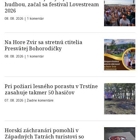
hudbou, začal sa festival Lovestream
2026
08. 08. 2026 |
1 komentár
Na Hore Zvir sa stretnú ctitelia
Presvätej Bohorodičky
08. 08. 2026 |
1 komentár
Pri požiari lesného porastu v Trstíne
zasahuje takmer 50 hasičov
07. 08. 2026 |
Žiadne komentáre
Horskí záchranári pomohli v
Západných Tatrách turistovi so