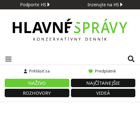
Podporte HS
Inzerujte na HS
Prihlásiť sa
Predplatné
NAŽIVO
NAJČÍTANEJŠIE
ROZHOVORY
VIDEÁ