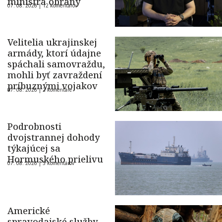
ministra obrany
07. 08. 2026 |
12 komentárov
Velitelia ukrajinskej
armády, ktorí údajne
spáchali samovraždu,
mohli byť zavraždení
príbuznými vojakov
07. 08. 2026 |
2 komentáre
Podrobnosti
dvojstrannej dohody
týkajúcej sa
Hormuského prielivu
07. 08. 2026 |
5 komentárov
Americké
spravodajské služby