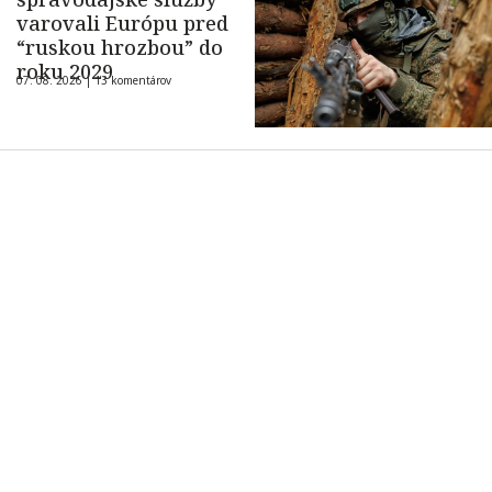
varovali Európu pred
“ruskou hrozbou” do
roku 2029
07. 08. 2026 |
13 komentárov