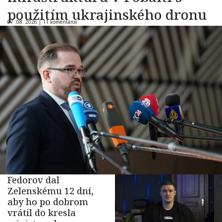
použitím ukrajinského dronu
07. 08. 2026 |
11 komentárov
Fedorov dal
Zelenskému 12 dní,
aby ho po dobrom
vrátil do kresla