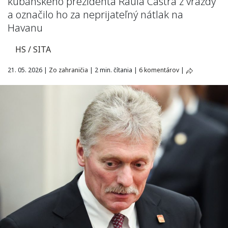
kubánskeho prezidenta Raúla Castra z vraždy
a označilo ho za neprijateľný nátlak na
Havanu
HS / SITA
21. 05. 2026
|
Zo zahraničia
|
2 min. čítania
|
6 komentárov
|