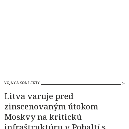
VOJNY A KONFLIKTY
Litva varuje pred
zinscenovaným útokom
Moskvy na kritickú
infraštruktúru v Pobaltí s