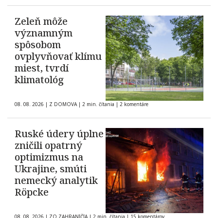
Zeleň môže
významným
spôsobom
ovplyvňovať klímu
miest, tvrdí
klimatológ
08. 08. 2026
|
Z DOMOVA
|
2 min. čítania
|
2 komentáre
Ruské údery úplne
zničili opatrný
optimizmus na
Ukrajine, smúti
nemecký analytik
Röpcke
08. 08. 2026
|
ZO ZAHRANIČIA
|
2 min. čítania
|
15 komentárov