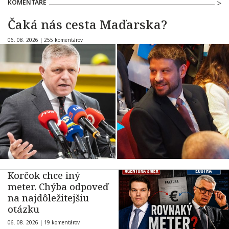
KOMENTÁRE
Čaká nás cesta Maďarska?
06. 08. 2026 |
255 komentárov
Korčok chce iný
meter. Chýba odpoveď
na najdôležitejšiu
otázku
06. 08. 2026 |
19 komentárov