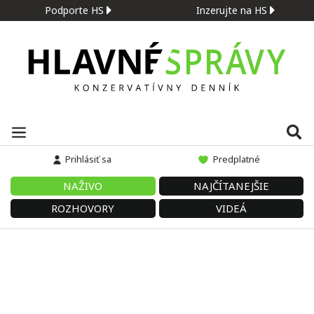
Podporte HS
Inzerujte na HS
Prihlásiť sa
Predplatné
NAŽIVO
NAJČÍTANEJŠIE
ROZHOVORY
VIDEÁ