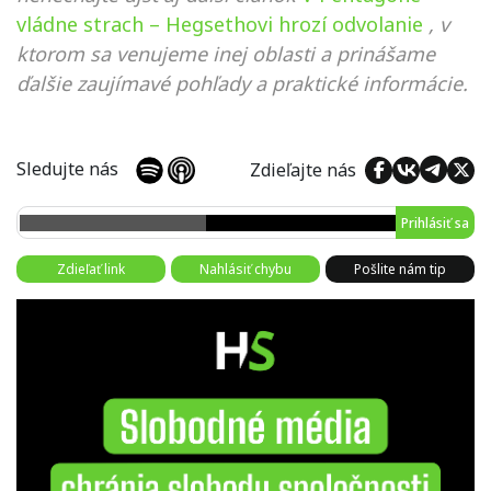
vládne strach – Hegsethovi hrozí odvolanie
, v
ktorom sa venujeme inej oblasti a prinášame
ďalšie zaujímavé pohľady a praktické informácie.
Sledujte nás
Zdieľajte nás
Prihlásiť sa
Zdieľať link
Nahlásiť chybu
Pošlite nám tip