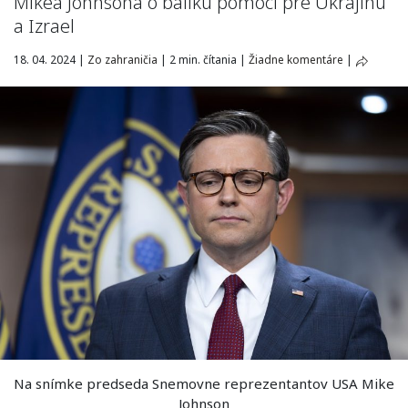
Mikea Johnsona o balíku pomoci pre Ukrajinu
a Izrael
18. 04. 2024
|
Zo zahraničia
|
2 min. čítania
|
Žiadne komentáre
|
Na snímke predseda Snemovne reprezentantov USA Mike
Johnson