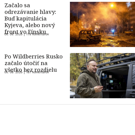
Začalo sa
odrezávanie hlavy:
Buď kapitulácia
Kyjeva, alebo nový
front vo Fínsku
06. 08. 2026 |
178 komentárov
Po Wildberries Rusko
začalo útočiť na
všetko bez rozdielu
06. 08. 2026 |
187 komentárov