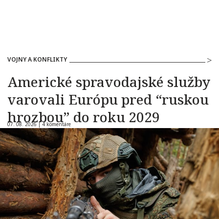
VOJNY A KONFLIKTY
Americké spravodajské služby
varovali Európu pred “ruskou
hrozbou” do roku 2029
07. 08. 2026 |
4 komentáre