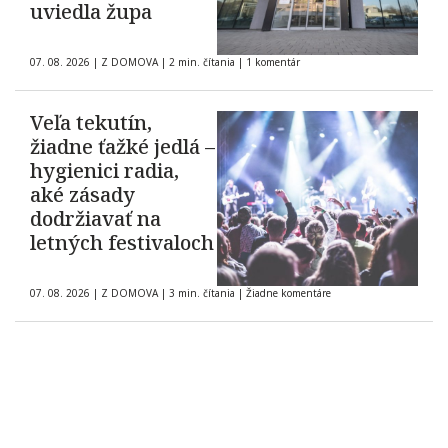
uviedla župa
07. 08. 2026
|
Z DOMOVA
|
2 min. čítania
|
1 komentár
Veľa tekutín,
žiadne ťažké jedlá –
hygienici radia,
aké zásady
dodržiavať na
letných festivaloch
07. 08. 2026
|
Z DOMOVA
|
3 min. čítania
|
Žiadne komentáre