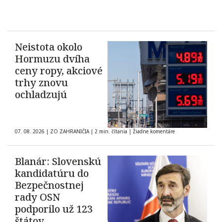
Neistota okolo
Hormuzu dvíha
ceny ropy, akciové
trhy znovu
ochladzujú
07. 08. 2026
|
ZO ZAHRANIČIA
|
2 min. čítania
|
Žiadne komentáre
Blanár: Slovenskú
kandidatúru do
Bezpečnostnej
rady OSN
podporilo už 123
štátov