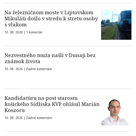
Na železničnom moste v Liptovskom
Mikuláši došlo v stredu k stretu osoby
s vlakom
10. 08. 2026 |
1 komentár
Nezvestného muža našli v Dunaji bez
známok života
10. 08. 2026 |
Žiadne komentáre
Kandidatúru na post starostu
košického Sídliska KVP ohlásil Marián
Koszoru
10. 08. 2026 |
Žiadne komentáre