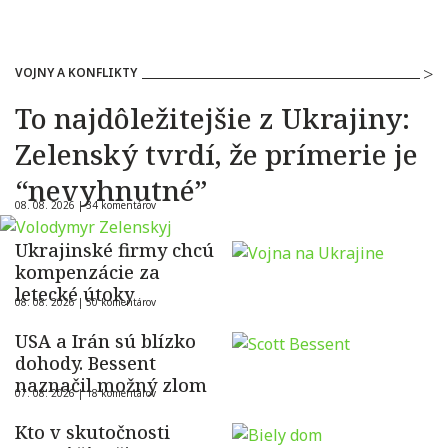
VOJNY A KONFLIKTY
To najdôležitejšie z Ukrajiny:
Zelenský tvrdí, že prímerie je
“nevyhnutné”
08. 08. 2026 |
34 komentárov
Ukrajinské firmy chcú
kompenzácie za
letecké útoky
08. 08. 2026 |
50 komentárov
USA a Irán sú blízko
dohody. Bessent
naznačil možný zlom
07. 08. 2026 |
18 komentárov
Kto v skutočnosti