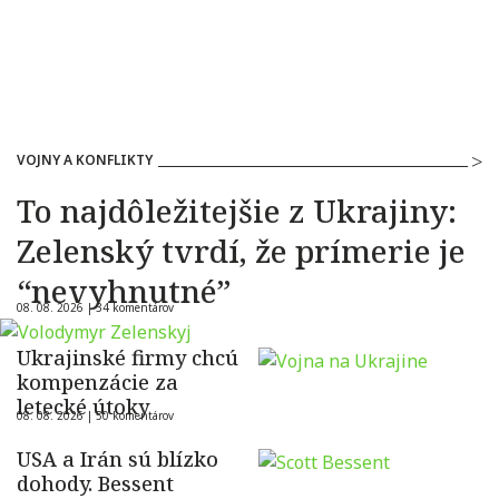
VOJNY A KONFLIKTY
To najdôležitejšie z Ukrajiny:
Zelenský tvrdí, že prímerie je
“nevyhnutné”
08. 08. 2026 |
34 komentárov
Ukrajinské firmy chcú
kompenzácie za
letecké útoky
08. 08. 2026 |
50 komentárov
USA a Irán sú blízko
dohody. Bessent