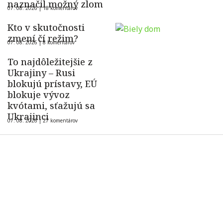
naznačil možný zlom
07. 08. 2026 |
18 komentárov
Kto v skutočnosti
zmení čí režim?
07. 08. 2026 |
8 komentárov
To najdôležitejšie z
Ukrajiny – Rusi
blokujú prístavy, EÚ
blokuje vývoz
kvótami, sťažujú sa
Ukrajinci
07. 08. 2026 |
27 komentárov