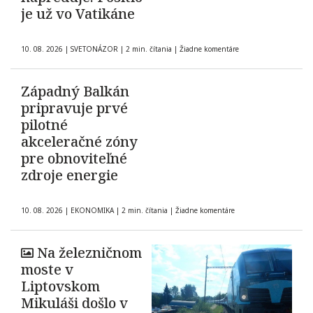
je už vo Vatikáne
10. 08. 2026
|
SVETONÁZOR
|
2 min. čítania
|
Žiadne komentáre
Západný Balkán
pripravuje prvé
pilotné
akceleračné zóny
pre obnoviteľné
zdroje energie
10. 08. 2026
|
EKONOMIKA
|
2 min. čítania
|
Žiadne komentáre
Na železničnom
moste v
Liptovskom
Mikuláši došlo v