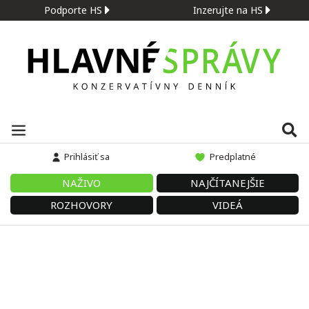
Podporte HS
Inzerujte na HS
Prihlásiť sa
Predplatné
NAŽIVO
NAJČÍTANEJŠIE
ROZHOVORY
VIDEÁ