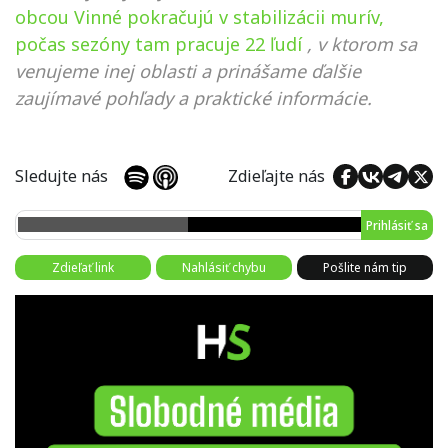
obcou Vinné pokračujú v stabilizácii murív,
počas sezóny tam pracuje 22 ľudí
, v ktorom sa
venujeme inej oblasti a prinášame ďalšie
zaujímavé pohľady a praktické informácie.
Sledujte nás
Zdieľajte nás
Prihlásiť sa
Zdieľať link
Nahlásiť chybu
Pošlite nám tip