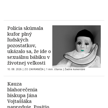
Polícia skúmala
kufor plný
ľudských
pozostatkov,
ukázalo sa, že ide o
sexuálnu bábiku v
životnej veľkosti
10. 08. 2026
|
ZO ZAHRANIČIA
|
1 min. čítania
|
Žiadne komentáre
Kauza
blahorečenia
biskupa Jána
Vojtaššáka
napreduje. Positio