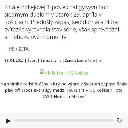
Finále hokejovej Tipos extraligy vyvrcholí
siedmym duelom v utorok 29. apríla v
Košiciach. Predošlý zápas, keď domáca Nitra
zvíťazila vyrovnala stav série, však sprevádzali
aj nehokejové momenty
HS / SITA
28. 04. 2025
|
Šport
|
2 min. čítania
|
Žiadne komentáre
|
Na snímke radsť hráčov Nitry po výhre v šiestom zápase finále
play off Tipos extraligy medzi HK Nitra – HC Košice / Foto:
TASR-Henrich Mišovič
▶
↻