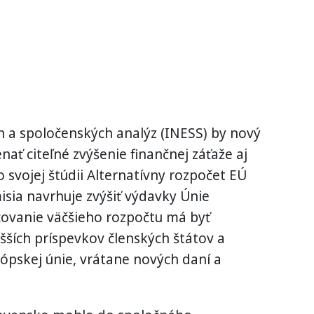
h a spoločenských analýz (INESS) by nový
ť citeľné zvýšenie finančnej záťaže aj
 svojej štúdii Alternatívny rozpočet EÚ
sia navrhuje zvýšiť výdavky Únie
ncovanie väčšieho rozpočtu má byť
ších príspevkov členských štátov a
ópskej únie, vrátane nových daní a