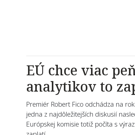
EÚ chce viac peň
analytikov to za
Premiér Robert Fico odchádza na roko
jedna z najdôležitejších diskusií na
Európskej komisie totiž počíta s výr
zaplatí