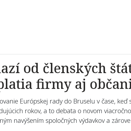
azí od členských štá
platia firmy aj občan
vanie Európskej rady do Bruselu v čase, keď 
sledujúcich rokov, a to debata o novom viacroč
azným navýšením spoločných výdavkov a zároveň