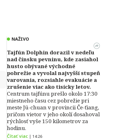
NAŽIVO
Tajfún Dolphin dorazil v nedeľu
nad čínsku pevninu, kde zasiahol
husto obývané východné
pobrežie a vyvolal najvyšší stupeň
↻
varovania, rozsiahle evakuácie a
zrušenie viac ako tisícky letov.
Centrum tajfúnu prešlo okolo 17:30
miestneho času cez pobrežie pri
meste Jü-chuan v provincii Če-ťiang,
pričom vietor v jeho okolí dosahoval
rýchlosť vyše 150 kilometrov za
hodinu.
Čítať viac
|
14:26