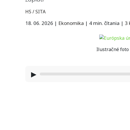
HS / SITA
18. 06. 2026
|
Ekonomika
|
4 min. čítania
|
3
Ilustračné foto
▶