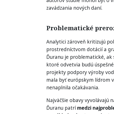
autorov štúdie mohol byť o vi
zavádzania nových daní.
Problematické prero
Analytici zároveň kritizujú p
prostredníctvom dotácií a gr
Ďuranu je problematické, ak s
ktoré odvetvia budú úspešné 
projekty podpory výroby vodí
mala byť európskym lídrom vo
nenaplnila očakávania.
Najväčšie obavy vyvolávajú 
Ďuranu patrí
medzi najprobl