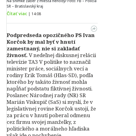
Na snímke záber z miesta nehody/ Foto: FB – Polícia
SR – Bratislavský kraj
Čítať viac
|
14:08
Podpredseda opozičného PS Ivan
Korčok by mal byť v hnutí
zamestnaný, nie si zakladať
živnosť.
V nedeľnej diskusnej relácii
televízie TA3 V politike to naznačil
minister práce, sociálnych vecí a
rodiny Erik Tomáš (Hlas-SD), podľa
ktorého by takáto živnosť mohla
napĺňať podstatu fiktívnej živnosti.
Poslanec Národnej rady (NR) SR
Marián Viskupič (SaS) si myslí, že v
legislatívnej rovine Korčok ustojí, že
za prácu v hnutí poberal odmenu
cez firmu svojej manželky, z
politického a morálneho hľadiska
však ide o pochybenie.