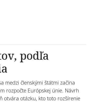
tov, podľa
ia
sa medzi členskými štátmi začína
nom rozpočte Európskej únie. Návrh
 otvára otázku, kto toto rozšírenie