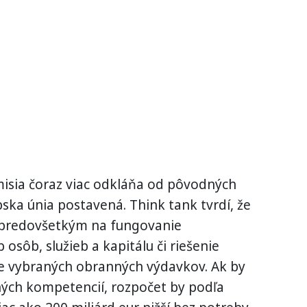
isia čoraz viac odkláňa od pôvodných
pska únia postavená. Think tank tvrdí, že
ť predovšetkým na fungovanie
osôb, služieb a kapitálu či riešenie
e vybraných obranných výdavkov. Ak by
ných kompetencií, rozpočet by podľa