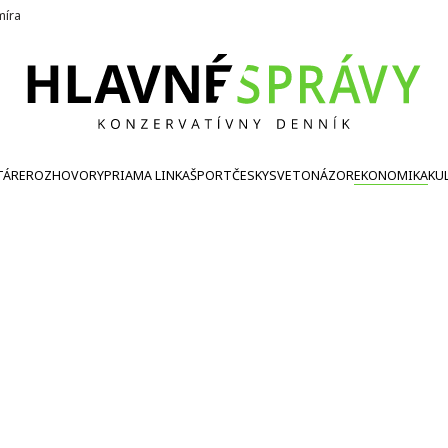
íra
TÁRE
ROZHOVORY
PRIAMA LINKA
ŠPORT
ČESKY
SVETONÁZOR
EKONOMIKA
KU