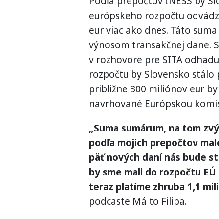
Podľa prepočtov INESS by S
európskeho rozpočtu odvádza
eur viac ako dnes. Táto suma
výnosom transakčnej dane. 
v rozhovore pre SITA odhaduj
rozpočtu by Slovensko stálo p
približne 300 miliónov eur b
navrhované Európskou komis
„Suma sumárum, na tom zvýš
podľa mojich prepočtov malo 
päť nových daní nás bude st
by sme mali do rozpočtu EÚ p
teraz platíme zhruba 1,1 mili
podcaste Má to Filipa.