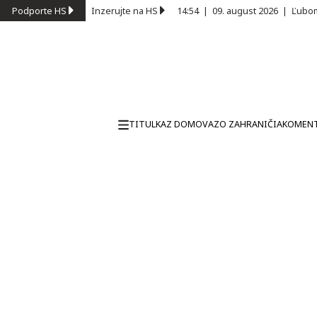
Podporte HS
Inzerujte na HS
14:54
|
09. august 2026
|
Ľubom
TITULKA
Z DOMOVA
ZO ZAHRANIČIA
KOMEN