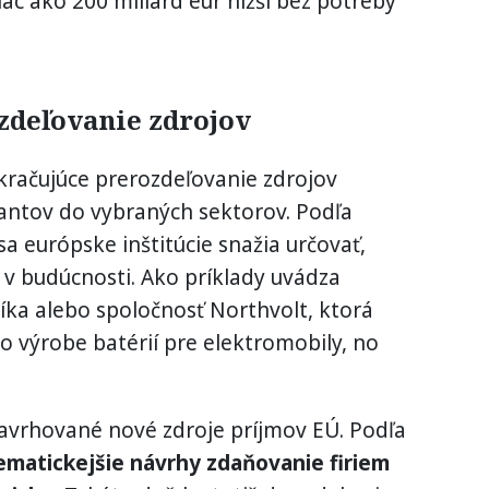
ac ako 200 miliárd eur nižší bez potreby
zdeľovanie zdrojov
okračujúce prerozdeľovanie zdrojov
antov do vybraných sektorov. Podľa
a európske inštitúcie snažia určovať,
v budúcnosti. Ako príklady uvádza
ka alebo spoločnosť Northvolt, ktorá
 výrobe batérií pre elektromobily, no
navrhované nové zdroje príjmov EÚ. Podľa
ematickejšie návrhy zdaňovanie firiem