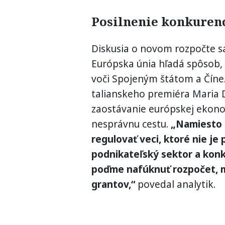
Posilnenie konkuren
Diskusia o novom rozpočte s
Európska únia hľadá spôsob, 
voči Spojeným štátom a Číne
talianskeho premiéra Maria 
zaostávanie európskej ekonom
nesprávnu cestu.
„Namiesto 
regulovať veci, ktoré nie je
podnikateľský sektor a konk
poďme nafúknuť rozpočet, m
grantov,“
povedal analytik.