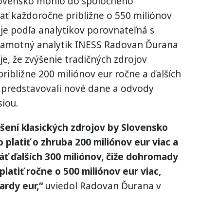
lovensko mohlo do spoločného
ť každoročne približne o 550 miliónov
 je podľa analytikov porovnateľná s
Samotný analytik INESS Radovan Ďurana
e, že zvýšenie tradičných zdrojov
ribližne 200 miliónov eur ročne a ďalších
y predstavovali nové dane a odvody
iou.
ení klasických zdrojov by Slovensko
platiť o zhruba 200 miliónov eur viac a
áť ďalších 300 miliónov, čiže dohromady
latiť ročne o 500 miliónov eur viac,
ardy eur,“
uviedol Radovan Ďurana v