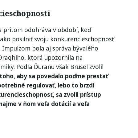
cieschopnosti
a pritom odohráva v období, keď
ako posilniť svoju konkurencieschopnosť
. Impulzom bola aj správa bývalého
Draghiho, ktorá upozornila na
iky. Podľa Ďuranu však Brusel zvolil
toho, aby sa povedalo poďme prestať
 potrebné regulovať, lebo to brzdí
urencieschopnosť, sa zvolil prístup
ajme v ňom veľa dotácií a veľa