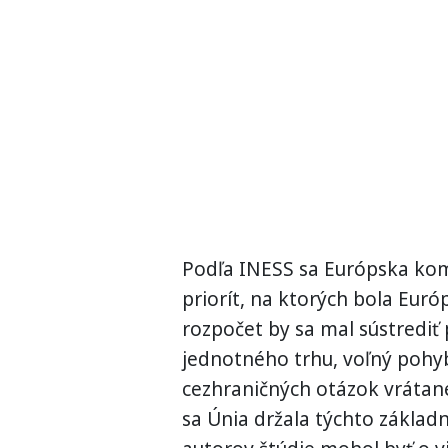
Podľa INESS sa Európska kom
priorít, na ktorých bola Euró
rozpočet by sa mal sústredi
jednotného trhu, voľný pohyb 
cezhraničných otázok vrátan
sa Únia držala týchto základ