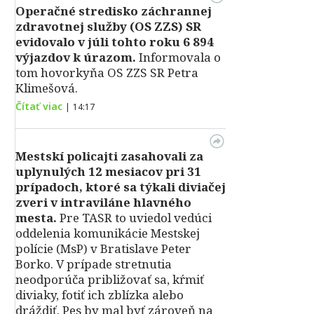
Operačné stredisko záchrannej
zdravotnej služby (OS ZZS) SR
evidovalo v júli tohto roku 6 894
výjazdov k úrazom.
Informovala o
tom hovorkyňa OS ZZS SR Petra
Klimešová.
Čítať viac
|
14:17
Mestskí policajti zasahovali za
uplynulých 12 mesiacov pri 31
prípadoch, ktoré sa týkali diviačej
zveri v intraviláne hlavného
mesta.
Pre TASR to uviedol vedúci
oddelenia komunikácie Mestskej
polície (MsP) v Bratislave Peter
Borko. V prípade stretnutia
neodporúča približovať sa, kŕmiť
diviaky, fotiť ich zblízka alebo
dráždiť. Pes by mal byť zároveň na