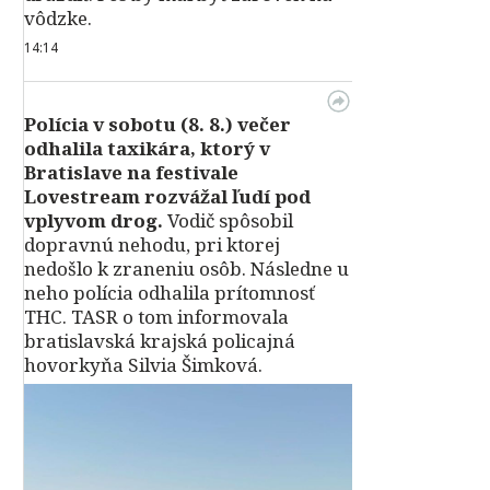
vôdzke.
14:14
Polícia v sobotu (8. 8.) večer
odhalila taxikára, ktorý v
Bratislave na festivale
Lovestream rozvážal ľudí pod
vplyvom drog.
Vodič spôsobil
dopravnú nehodu, pri ktorej
nedošlo k zraneniu osôb. Následne u
neho polícia odhalila prítomnosť
THC. TASR o tom informovala
bratislavská krajská policajná
hovorkyňa Silvia Šimková.