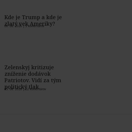
Kde je Trump a kde je
zlatý vek Ameriky?
06. 08. 2026 |
5 komentárov
Zelenskyj kritizuje
zníženie dodávok
Patriotov. Vidí za tým
politický tlak
05. 08. 2026 |
22 komentárov