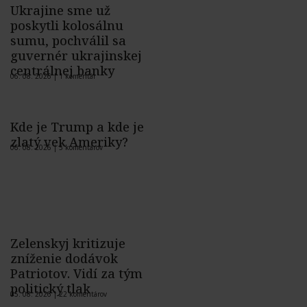
Ukrajine sme už
poskytli kolosálnu
sumu, pochválil sa
guvernér ukrajinskej
centrálnej banky
06. 08. 2026 |
1 komentár
Kde je Trump a kde je
zlatý vek Ameriky?
06. 08. 2026 |
5 komentárov
Zelenskyj kritizuje
zníženie dodávok
Patriotov. Vidí za tým
politický tlak
05. 08. 2026 |
22 komentárov