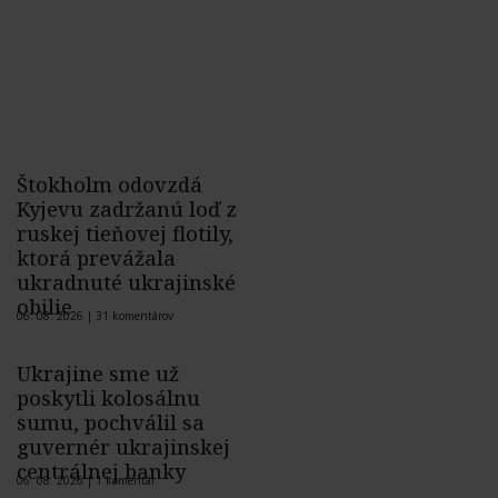
Štokholm odovzdá
Kyjevu zadržanú loď z
ruskej tieňovej flotily,
ktorá prevážala
ukradnuté ukrajinské
obilie
06. 08. 2026 |
31 komentárov
Ukrajine sme už
poskytli kolosálnu
sumu, pochválil sa
guvernér ukrajinskej
centrálnej banky
06. 08. 2026 |
1 komentár