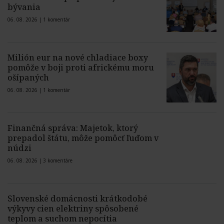
bývania
06. 08. 2026 |
1 komentár
Milión eur na nové chladiace boxy
pomôže v boji proti africkému moru
ošípaných
06. 08. 2026 |
1 komentár
Finančná správa: Majetok, ktorý
prepadol štátu, môže pomôcť ľuďom v
núdzi
06. 08. 2026 |
3 komentáre
Slovenské domácnosti krátkodobé
výkyvy cien elektriny spôsobené
teplom a suchom nepocítia