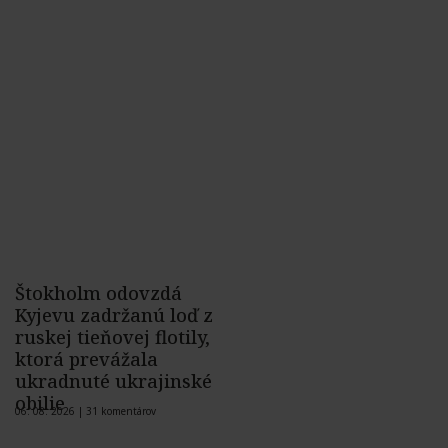
Štokholm odovzdá
Kyjevu zadržanú loď z
ruskej tieňovej flotily,
ktorá prevážala
ukradnuté ukrajinské
obilie
06. 08. 2026 |
31 komentárov