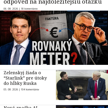
odpoveď na najdôležitejšiu otázku
06. 08. 2026 |
18 komentárov
Zelenskyj žiada o
“Starlink” pre útoky
do hĺbky Ruska
05. 08. 2026 |
104 komentárov
Nová značka AI –