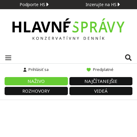
Podporte HS
Inzerujte na HS
Prihlásiť sa
Predplatné
NAŽIVO
NAJČÍTANEJŠIE
ROZHOVORY
VIDEÁ