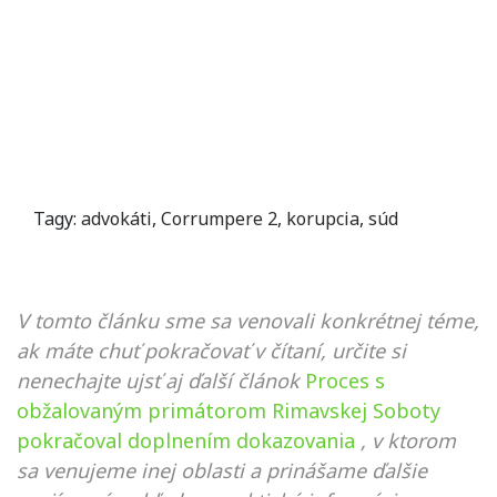
Tagy:
advokáti
,
Corrumpere 2
,
korupcia
,
súd
V tomto článku sme sa venovali konkrétnej téme,
ak máte chuť pokračovať v čítaní, určite si
nenechajte ujsť aj ďalší článok
Proces s
obžalovaným primátorom Rimavskej Soboty
pokračoval doplnením dokazovania
, v ktorom
sa venujeme inej oblasti a prinášame ďalšie