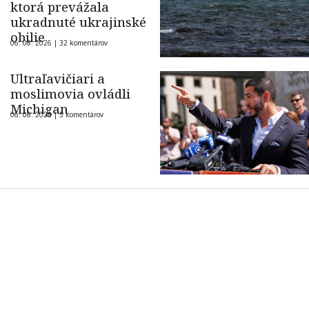
ktorá prevážala
ukradnuté ukrajinské
obilie
06. 08. 2026 |
32 komentárov
Ultraľavičiari a
moslimovia ovládli
Michigan
06. 08. 2026 |
5 komentárov