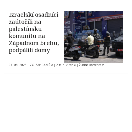
Izraelskí osadníci
zaútočili na
palestínsku
komunitu na
Západnom brehu,
podpálili domy
07. 08. 2026
|
ZO ZAHRANIČIA
|
2 min. čítania
|
Žiadne komentáre