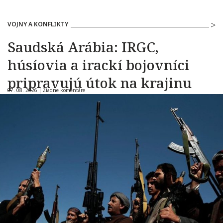
VOJNY A KONFLIKTY
Saudská Arábia: IRGC,
húsíovia a irackí bojovníci
pripravujú útok na krajinu
07. 08. 2026 |
Žiadne komentáre