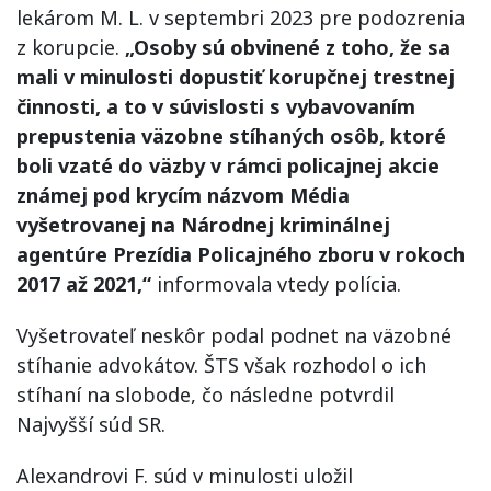
lekárom M. L. v septembri 2023 pre podozrenia
z korupcie.
„Osoby sú obvinené z toho, že sa
mali v minulosti dopustiť korupčnej trestnej
činnosti, a to v súvislosti s vybavovaním
prepustenia väzobne stíhaných osôb, ktoré
boli vzaté do väzby v rámci policajnej akcie
známej pod krycím názvom Média
vyšetrovanej na Národnej kriminálnej
agentúre Prezídia Policajného zboru v rokoch
2017 až 2021,“
informovala vtedy polícia.
Vyšetrovateľ neskôr podal podnet na väzobné
stíhanie advokátov. ŠTS však rozhodol o ich
stíhaní na slobode, čo následne potvrdil
Najvyšší súd SR.
Alexandrovi F. súd v minulosti uložil