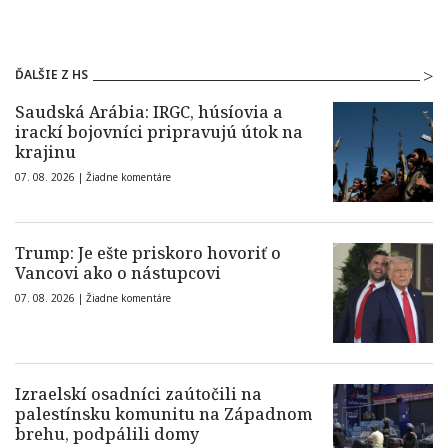
ĎALŠIE Z HS
Saudská Arábia: IRGC, húsíovia a
irackí bojovníci pripravujú útok na
krajinu
07. 08. 2026 |
Žiadne komentáre
Trump: Je ešte priskoro hovoriť o
Vancovi ako o nástupcovi
07. 08. 2026 |
Žiadne komentáre
Izraelskí osadníci zaútočili na
palestínsku komunitu na Západnom
brehu, podpálili domy