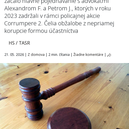
začalo hlavné pojednávanie s advokátmi
Alexandrom F. a Petrom J., ktorých v roku
2023 zadržali v rámci policajnej akcie
Corrumpere 2. Čelia obžalobe z nepriamej
korupcie formou účastníctva
HS / TASR
21. 05. 2026
|
Z domova
|
2 min. čítania
|
Žiadne komentáre
|