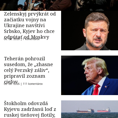
Zelenskyj prvýkrát od
začiatku vojny na
Ukrajine navštívi
Srbsko, Kyjev ho chce
odpútať od Moskvy
06. 08. 2026 |
7 komentárov
Teherán pohrozil
susedom, že „zhasne
celý Perzský záliv“,
pripravil zoznam
cieľov
06. 08. 2026 |
111 komentárov
Štokholm odovzdá
Kyjevu zadržanú loď z
ruskej tieňovej flotily,