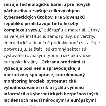
znižuje technologickú bariéru pre nových
páchateľov a zvyšuje celkový objem
kybernetických útokov. Pre Slovenskú
republiku predstavujú tieto hrozby
komplexnú výzvu,“
zdôrazňuje materiál. Útoky
na verejné inštitúcie, samosprávy, univerzity,
energetické a finančné podniky podľa stratégie
potvrdzujú, že štát i súkromný sektor sú
vystavené rovnakým typom rizík ako väčšie
európske krajiny.
„Ochrana pred nimi si
vyžaduje posilnenie spravodajskej a
operatívnej spolupráce, koordinovaný
monitoring hrozieb, systematické
vyhodnocovanie rizík a rýchlu výmenu
informácií o kybernetických bezpečnostných
incidentoch medzi národnými a európskymi