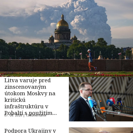
Litva varuje pred
zinscenovaným
útokom Moskvy na
kritickú
infraštruktúru v
Pobaltí s použitím
07. 08. 2026 |
13 komentárov
ukrajinského dronu
Podpora Ukrajiny v