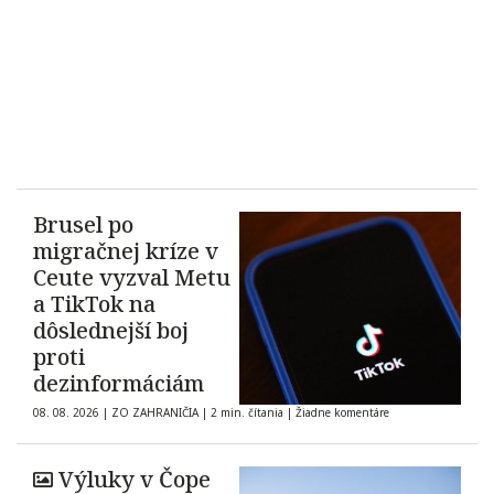
Brusel po
migračnej kríze v
Ceute vyzval Metu
a TikTok na
dôslednejší boj
proti
dezinformáciám
08. 08. 2026
|
ZO ZAHRANIČIA
|
2 min. čítania
|
Žiadne komentáre
Výluky v Čope