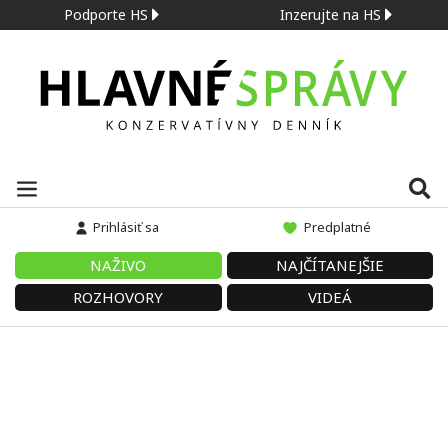
Podporte HS
Inzerujte na HS
Prihlásiť sa
Predplatné
NAŽIVO
NAJČÍTANEJŠIE
ROZHOVORY
VIDEÁ