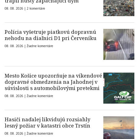
trápil hustý zapáchajúci dym
08. 08. 2026 |
2 komentáre
Polícia vyšetruje piatkovú dopravnú
nehodu na diaľnici D1 pri Červeníku
08. 08. 2026 |
Žiadne komentáre
Mesto Košice upozorňuje na víkendové
dopravné obmedzenia na Jahodnej v
súvislosti s automobilovými pretekmi
08. 08. 2026 |
Žiadne komentáre
Hasiči naďalej likvidujú rozsiahly
lesný požiar v katastri obce Trstín
08. 08. 2026 |
Žiadne komentáre