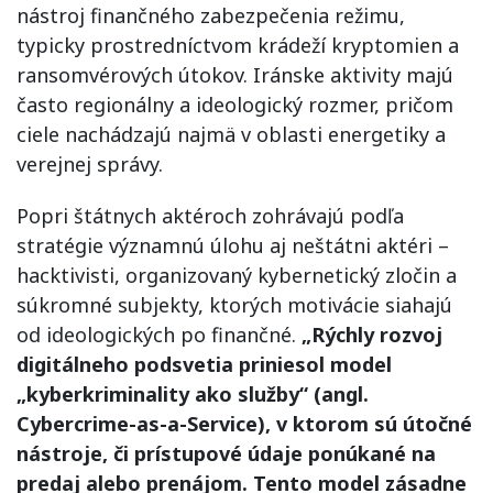
nástroj finančného zabezpečenia režimu,
typicky prostredníctvom krádeží kryptomien a
ransomvérových útokov. Iránske aktivity majú
často regionálny a ideologický rozmer, pričom
ciele nachádzajú najmä v oblasti energetiky a
verejnej správy.
Popri štátnych aktéroch zohrávajú podľa
stratégie významnú úlohu aj neštátni aktéri –
hacktivisti, organizovaný kybernetický zločin a
súkromné subjekty, ktorých motivácie siahajú
od ideologických po finančné.
„Rýchly rozvoj
digitálneho podsvetia priniesol model
„kyberkriminality ako služby“ (angl.
Cybercrime-as-a-Service), v ktorom sú útočné
nástroje, či prístupové údaje ponúkané na
predaj alebo prenájom. Tento model zásadne