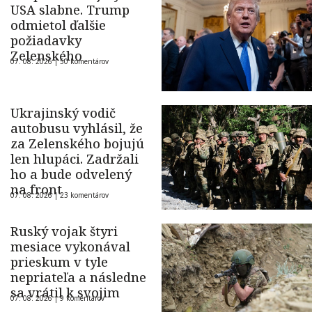
USA slabne. Trump
odmietol ďalšie
požiadavky
Zelenského
07. 08. 2026 |
50 komentárov
Ukrajinský vodič
autobusu vyhlásil, že
za Zelenského bojujú
len hlupáci. Zadržali
ho a bude odvelený
na front
07. 08. 2026 |
23 komentárov
Ruský vojak štyri
mesiace vykonával
prieskum v tyle
nepriateľa a následne
sa vrátil k svojim
07. 08. 2026 |
9 komentárov