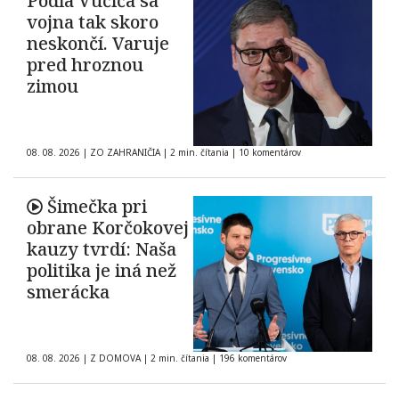
Podľa Vučića sa
vojna tak skoro
neskončí. Varuje
pred hroznou
zimou
08. 08. 2026
|
ZO ZAHRANIČIA
|
2 min. čítania
|
10 komentárov
Šimečka pri
obrane Korčokovej
kauzy tvrdí: Naša
politika je iná než
smerácka
08. 08. 2026
|
Z DOMOVA
|
2 min. čítania
|
196 komentárov