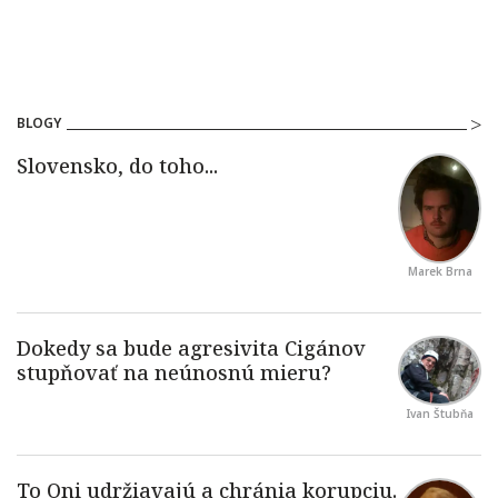
BLOGY
Marek Brna
Ivan Štubňa