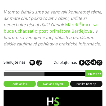
V tomto článku sme sa venovali konkrétnej téme,
ak máte chuť pokračovať v čítaní, určite si
nenechajte ujsť aj ďalší článok
Marek Šimco sa
bude uchádzať o post primátora Bardejova
, v
ktorom sa venujeme inej oblasti a prinášame
ďalšie zaujímavé pohľady a praktické informácie.
Sledujte nás
Zdieľajte nás
Prihlásiť sa
Zdieľať link
Nahlásiť chybu
Pošlite nám tip