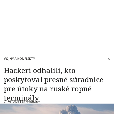
VOJNY A KONFLIKTY
Hackeri odhalili, kto
poskytoval presné súradnice
pre útoky na ruské ropné
terminály
07. 08. 2026 |
65 komentárov