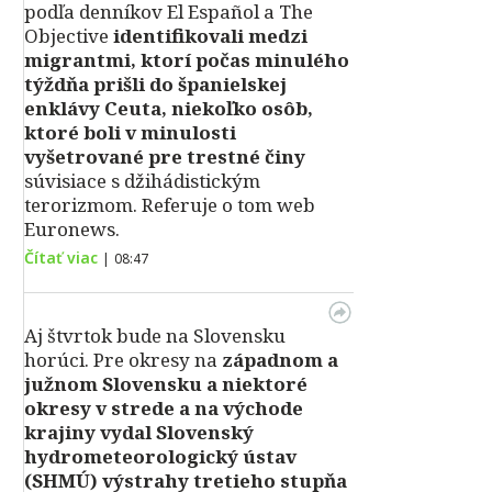
podľa denníkov El Español a The
Objective
identifikovali medzi
migrantmi, ktorí počas minulého
týždňa prišli do španielskej
enklávy Ceuta, niekoľko osôb,
ktoré boli v minulosti
vyšetrované pre trestné činy
súvisiace s džihádistickým
terorizmom. Referuje o tom web
Euronews.
Čítať viac
|
08:47
Aj štvrtok bude na Slovensku
horúci. Pre okresy na
západnom a
južnom Slovensku a niektoré
okresy v strede a na východe
krajiny vydal Slovenský
hydrometeorologický ústav
(SHMÚ) výstrahy tretieho stupňa