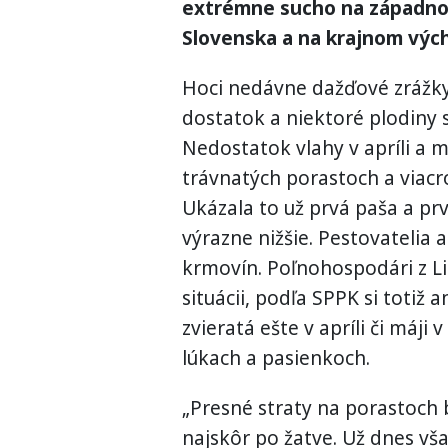
extrémne sucho na západno
Slovenska a na krajnom výc
Hoci nedávne dažďové zrážky
dostatok a niektoré plodiny 
Nedostatok vlahy v apríli a má
trávnatých porastoch a viac
Ukázala to už prvá paša a pr
výrazne nižšie. Pestovatelia 
krmovín. Poľnohospodári z L
situácii, podľa SPPK si totiž
zvieratá ešte v apríli či máji
lúkach a pasienkoch.
„Presné straty na porastoch
najskôr po žatve. Už dnes vš