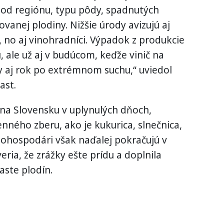
i od regiónu, typu pôdy, spadnutých
ovanej plodiny. Nižšie úrody avizujú aj
n, no aj vinohradníci. Výpadok z produkcie
 ale už aj v budúcom, keďže vinič na
y aj rok po extrémnom suchu,“ uviedol
ast.
 na Slovensku v uplynulých dňoch,
ného zberu, ako je kukurica, slnečnica,
nohospodári však naďalej pokračujú v
ria, že zrážky ešte prídu a doplnila
aste plodín.