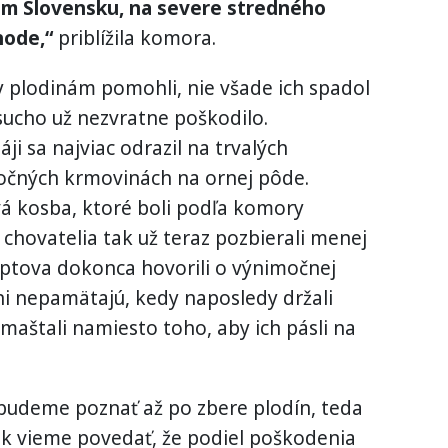
m Slovensku, na severe stredného
hode,“
priblížila komora.
 plodinám pomohli, nie všade ich spadol
sucho už nezvratne poškodilo.
ji sa najviac odrazil na trvalých
ročných krmovinách na ornej pôde.
vá kosba, ktoré boli podľa komory
a chovatelia tak už teraz pozbierali menej
iptova dokonca hovorili o výnimočnej
 ani nepamätajú, kedy naposledy držali
 v maštali namiesto toho, aby ich pásli na
 budeme poznať až po zbere plodín, teda
ak vieme povedať, že podiel poškodenia