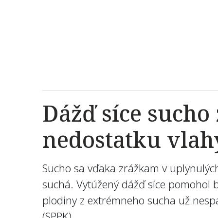
Dážď síce sucho 
nedostatku vlah
Sucho sa vďaka zrážkam v uplynulých
suchá. Vytúžený dážď síce pomohol b
plodiny z extrémneho sucha už nesp
(SPPK)