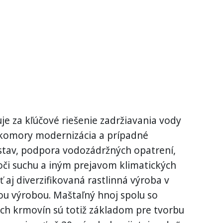
uje za kľúčové riešenie zadržiavania vody
a komory modernizácia a prípadné
tav, podpora vodozádržných opatrení,
voči suchu a iným prejavom klimatických
aj diverzifikovaná rastlinná výroba v
nou výrobou. Maštaľný hnoj spolu so
ch krmovín sú totiž základom pre tvorbu