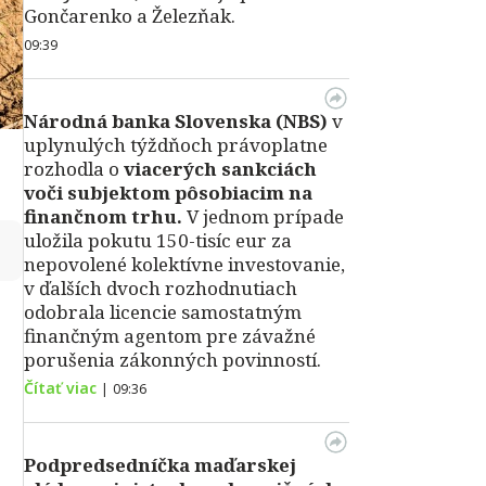
Gončarenko a Železňak.
09:39
Národná banka Slovenska (NBS)
v
uplynulých týždňoch právoplatne
rozhodla o
viacerých sankciách
voči subjektom pôsobiacim na
finančnom trhu.
V jednom prípade
uložila pokutu 150-tisíc eur za
↻
nepovolené kolektívne investovanie,
v ďalších dvoch rozhodnutiach
odobrala licencie samostatným
finančným agentom pre závažné
porušenia zákonných povinností.
Čítať viac
|
09:36
Podpredsedníčka maďarskej