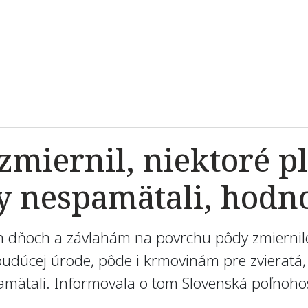
zmiernil, niektoré p
y nespamätali, hodn
 dňoch a závlahám na povrchu pôdy zmiernilo, 
udúcej úrode, pôde i krmovinám pre zvieratá, 
amätali. Informovala o tom Slovenská poľnoh