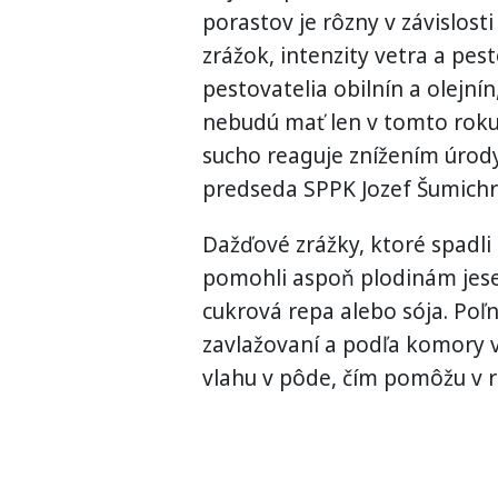
porastov je rôzny v závislost
zrážok, intenzity vetra a pest
pestovatelia obilnín a olejní
nebudú mať len v tomto roku,
sucho reaguje znížením úrod
predseda SPPK Jozef Šumichr
Dažďové zrážky, ktoré spadli
pomohli aspoň plodinám jesen
cukrová repa alebo sója. Poľ
zavlažovaní a podľa komory ve
vlahu v pôde, čím pomôžu v r