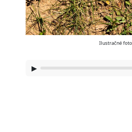
Ilustračné fot
▶