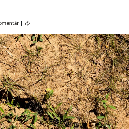
komentár
|