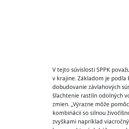
V tejto súvislosti SPPK považ
v krajine. Základom je podľ
dobudovanie závlahových sús
šľachtenie rastlín odolných 
zmien. „Výrazne môže pomôcť 
kombinácii so silnou živočíš
zvyškami napríklad viacročný