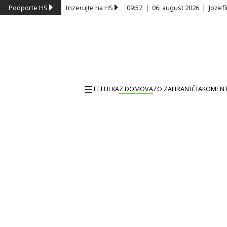
Podporte HS
Inzerujte na HS
09:57
|
06. august 2026
|
Jozef
TITULKA
Z DOMOVA
ZO ZAHRANIČIA
KOMEN