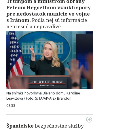
Trumpom a ministrom obrany
Peteom Hegsethom vznikli spory
pre nedostatok munície vo vojne
s Iránom.
Podľa nej sú informácie
nepresné a nepravdivé.
Na snímke hovorkyňa Bieleho domu Karoline
Leavittová / Foto: SITA/AP-Alex Brandon
08:53
Španielske
bezpečnostné služby