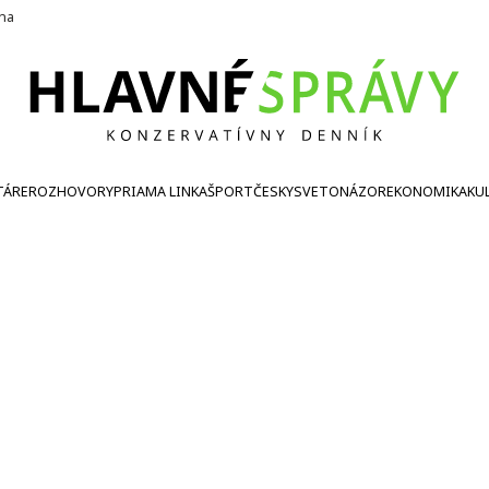
ína
TÁRE
ROZHOVORY
PRIAMA LINKA
ŠPORT
ČESKY
SVETONÁZOR
EKONOMIKA
KU