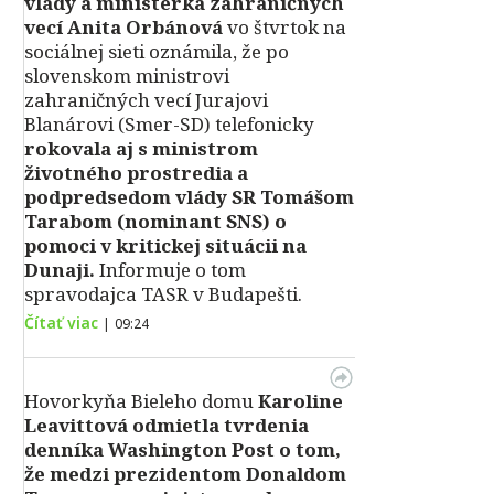
vlády a ministerka zahraničných
vecí Anita Orbánová
vo štvrtok na
sociálnej sieti oznámila, že po
slovenskom ministrovi
zahraničných vecí Jurajovi
Blanárovi (Smer-SD) telefonicky
rokovala aj s ministrom
životného prostredia a
podpredsedom vlády SR Tomášom
Tarabom (nominant SNS) o
pomoci v kritickej situácii na
Dunaji.
Informuje o tom
spravodajca TASR v Budapešti.
Čítať viac
|
09:24
Hovorkyňa Bieleho domu
Karoline
Leavittová odmietla tvrdenia
denníka Washington Post o tom,
že medzi prezidentom Donaldom