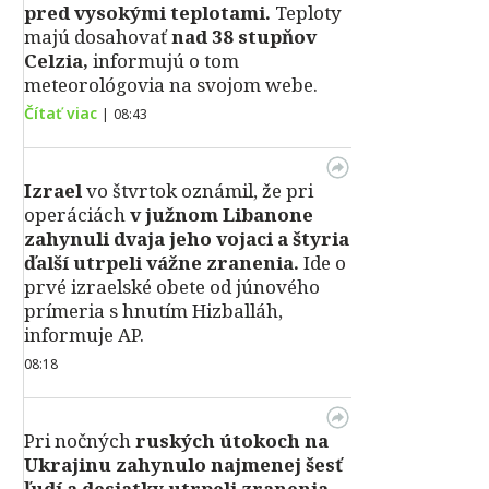
pred vysokými teplotami.
Teploty
majú dosahovať
nad 38 stupňov
Celzia,
informujú o tom
meteorológovia na svojom webe.
Čítať viac
|
08:43
Izrael
vo štvrtok oznámil, že pri
operáciách
v južnom Libanone
zahynuli dvaja jeho vojaci a štyria
ďalší utrpeli vážne zranenia.
Ide o
prvé izraelské obete od júnového
prímeria s hnutím Hizballáh,
informuje AP.
08:18
Pri nočných
ruských útokoch na
Ukrajinu zahynulo najmenej šesť
ľudí a desiatky utrpeli zranenia.