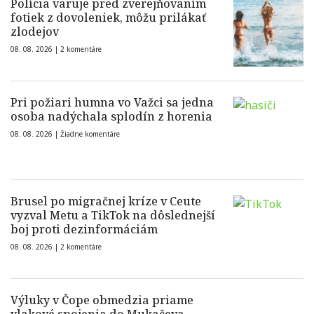
Polícia varuje pred zverejňovaním
fotiek z dovoleniek, môžu prilákať
zlodejov
08. 08. 2026 |
2 komentáre
Pri požiari humna vo Važci sa jedna
osoba nadýchala splodín z horenia
08. 08. 2026 |
Žiadne komentáre
Brusel po migračnej kríze v Ceute
vyzval Metu a TikTok na dôslednejší
boj proti dezinformáciám
08. 08. 2026 |
2 komentáre
Výluky v Čope obmedzia priame