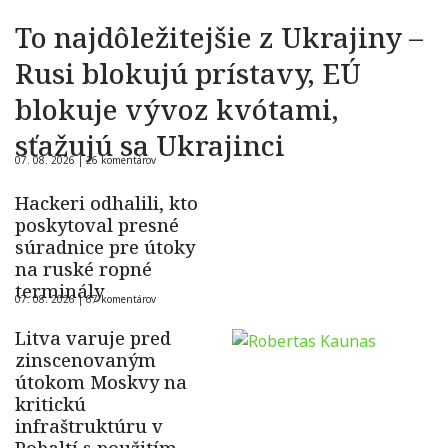
To najdôležitejšie z Ukrajiny –
Rusi blokujú prístavy, EÚ
blokuje vývoz kvótami,
sťažujú sa Ukrajinci
07. 08. 2026 |
26 komentárov
Hackeri odhalili, kto
poskytoval presné
súradnice pre útoky
na ruské ropné
terminály
07. 08. 2026 |
67 komentárov
Litva varuje pred
zinscenovaným
útokom Moskvy na
kritickú
infraštruktúru v