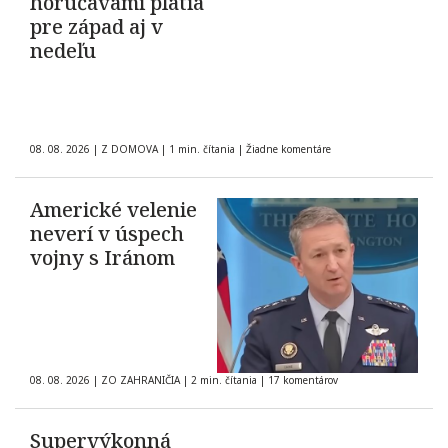
horúčavami platia
pre západ aj v
nedeľu
08. 08. 2026
|
Z DOMOVA
|
1 min. čítania
|
Žiadne komentáre
Americké velenie
neverí v úspech
vojny s Iránom
08. 08. 2026
|
ZO ZAHRANIČIA
|
2 min. čítania
|
17 komentárov
Supervýkonná