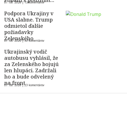
Pobaltí s použitím
07. 08. 2026 |
13 komentárov
ukrajinského dronu
Podpora Ukrajiny v
USA slabne. Trump
odmietol ďalšie
požiadavky
Zelenského
07. 08. 2026 |
50 komentárov
Ukrajinský vodič
autobusu vyhlásil, že
za Zelenského bojujú
len hlupáci. Zadržali
ho a bude odvelený
na front
07. 08. 2026 |
23 komentárov