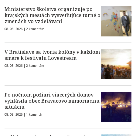
Ministerstvo školstva organizuje po
krajských mestách vysvetľujúce turné o
zmenách vo vzdelávaní
08. 08. 2026 |
2 komentáre
V Bratislave sa tvoria kolóny v každom
smere k festivalu Lovestream
08. 08. 2026 |
2 komentáre
Po nočnom požiari viacerých domov
vyhlásila obec Braväcovo mimoriadnu
situáciu
08. 08. 2026 |
1 komentár