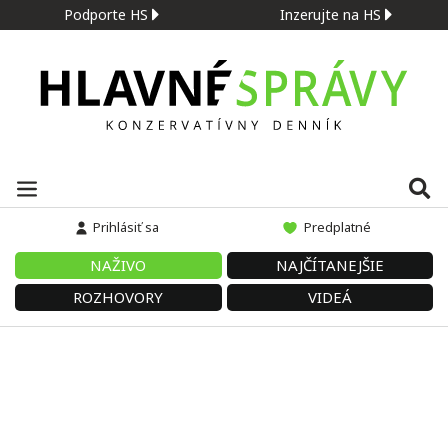
Podporte HS
Inzerujte na HS
Prihlásiť sa
Predplatné
NAŽIVO
NAJČÍTANEJŠIE
ROZHOVORY
VIDEÁ