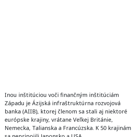
Inou inštitúciou voči finančným inštitúciám
Západu je Ázijská infraštruktúrna rozvojová
banka (AIIB), ktorej členom sa stali aj niektoré
európske krajiny, vrátane Veľkej Británie,
Nemecka, Talianska a Francúzska. K 50 krajinám
sa nepripojili Japonsko a USA.